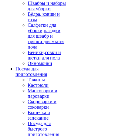
Швабры и наборы
для уборки
Вёдра, ковши и
тазы
Салфетки для
уборки,насадки
для швабр и
тряпки для мытья
пола
Веники,совки и
щетки для пола
Окномойки
Посуда для
приготовления
Тажины
Кастрюли
Мантоварки и
пароварки
Скороварки и
соковарки
Выпечка и
запекание
Посуда для
быстрого
приготовления