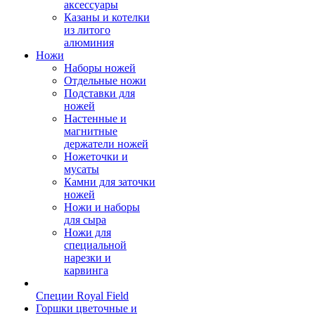
аксессуары
Казаны и котелки
из литого
алюминия
Ножи
Наборы ножей
Отдельные ножи
Подставки для
ножей
Настенные и
магнитные
держатели ножей
Ножеточки и
мусаты
Камни для заточки
ножей
Ножи и наборы
для сыра
Ножи для
специальной
нарезки и
карвинга
Специи Royal Field
Горшки цветочные и