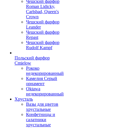
Чешский фарфор
Roman Lidicky,
Carlsbad, Queen's
Crown
Чешский фарфор
Leander
Чешский фарфор
Repast
Чешский фарфор
Rudolf Kampf
Польский фарфор
Сmielow
Рококо
недекорированный
Камелия Серый
орнамент
Oktawa
недекорированный
Хрусталь
Вазы для цветов
хрустальные
Конфетницы и
салатники
хрустальные