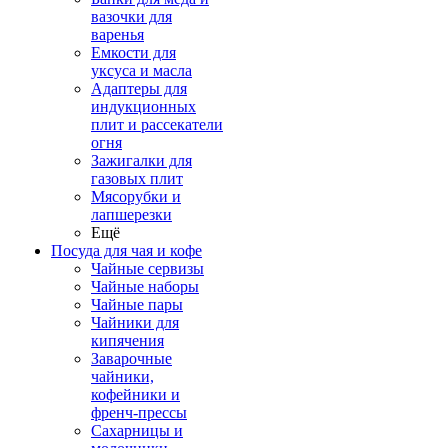
вазочки для
варенья
Емкости для
уксуса и масла
Адаптеры для
индукционных
плит и рассекатели
огня
Зажигалки для
газовых плит
Мясорубки и
лапшерезки
Ещё
Посуда для чая и кофе
Чайные сервизы
Чайные наборы
Чайные пары
Чайники для
кипячения
Заварочные
чайники,
кофейники и
френч-прессы
Сахарницы и