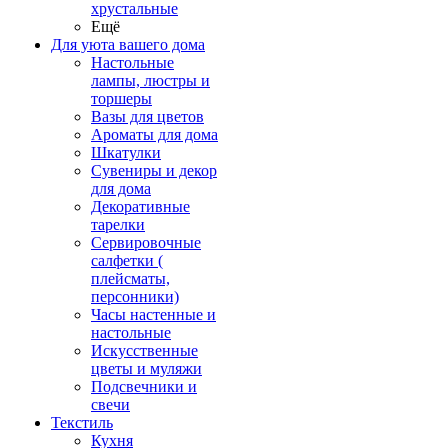
хрустальные
Ещё
Для уюта вашего дома
Настольные
лампы, люстры и
торшеры
Вазы для цветов
Ароматы для дома
Шкатулки
Сувениры и декор
для дома
Декоративные
тарелки
Сервировочные
салфетки (
плейсматы,
персонники)
Часы настенные и
настольные
Искусственные
цветы и муляжи
Подсвечники и
свечи
Текстиль
Кухня