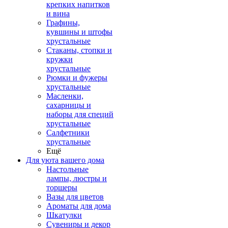
крепких напитков
и вина
Графины,
кувшины и штофы
хрустальные
Стаканы, стопки и
кружки
хрустальные
Рюмки и фужеры
хрустальные
Масленки,
сахарницы и
наборы для специй
хрустальные
Салфетники
хрустальные
Ещё
Для уюта вашего дома
Настольные
лампы, люстры и
торшеры
Вазы для цветов
Ароматы для дома
Шкатулки
Сувениры и декор