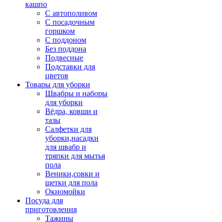
кашпо
С автополивом
С посадочным
горшком
С поддоном
Без поддона
Подвесные
Подставки для
цветов
Товары для уборки
Швабры и наборы
для уборки
Вёдра, ковши и
тазы
Салфетки для
уборки,насадки
для швабр и
тряпки для мытья
пола
Веники,совки и
щетки для пола
Окномойки
Посуда для
приготовления
Тажины