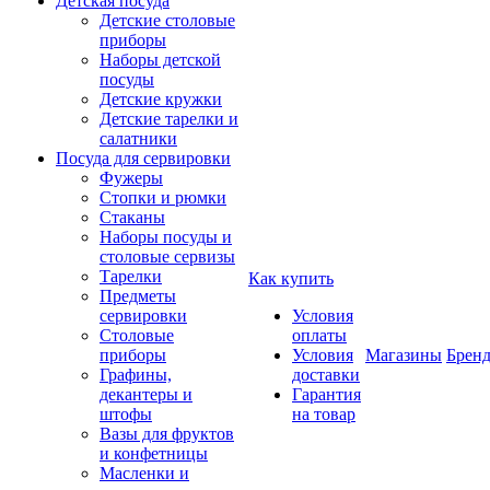
Детская посуда
Детские столовые
приборы
Наборы детской
посуды
Детские кружки
Детские тарелки и
салатники
Посуда для сервировки
Фужеры
Стопки и рюмки
Стаканы
Наборы посуды и
столовые сервизы
Тарелки
Как купить
Предметы
сервировки
Условия
Столовые
оплаты
приборы
Условия
Магазины
Брен
Графины,
доставки
декантеры и
Гарантия
штофы
на товар
Вазы для фруктов
и конфетницы
Масленки и