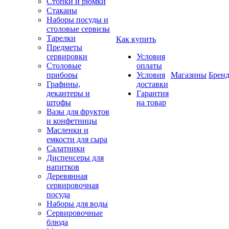
Стопки и рюмки
Стаканы
Наборы посуды и
столовые сервизы
Тарелки
Как купить
Предметы
сервировки
Условия
Столовые
оплаты
приборы
Условия
Магазины
Брен
Графины,
доставки
декантеры и
Гарантия
штофы
на товар
Вазы для фруктов
и конфетницы
Масленки и
емкости для сыра
Салатники
Диспенсеры для
напитков
Деревянная
сервировочная
посуда
Наборы для воды
Сервировочные
блюда