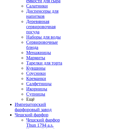
емкости для сыра
Салатники
Диспенсеры для
напитков
Деревянная
сервировочная
посуда
Наборы для воды
Сервировочные
блюда
Менажницы
Мармиты
Тарелки для торта
Кувшины
Соусники
Креманки
Салфетницы
Икорницы
Супницы
Ещё
Императорский
фарфоровый завод
Чешский фарфор
Чешский фарфор
Thun 1794 a.s.