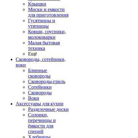
Крышки
Миски и емкости
для приготовления
Гусятницы и
утятницы
Ковши, соусники,
молоковарки
Малая бытовая
техника
Ещё
Сковороды, сотейники,
воки
Блинные
сковороды
Сковороды-гриль
Сотейники
Сковороды
Воки
Аксессуары для кухни
Разделочные доски
Солонки,
перечницы и
ёмкости для
специй
Хлебницы