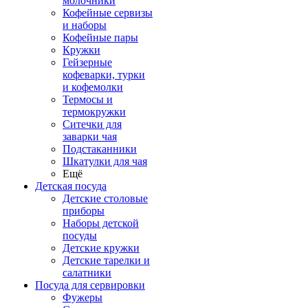
молочники
Кофейные сервизы
и наборы
Кофейные пары
Кружки
Гейзерные
кофеварки, турки
и кофемолки
Термосы и
термокружки
Ситечки для
заварки чая
Подстаканники
Шкатулки для чая
Ещё
Детская посуда
Детские столовые
приборы
Наборы детской
посуды
Детские кружки
Детские тарелки и
салатники
Посуда для сервировки
Фужеры