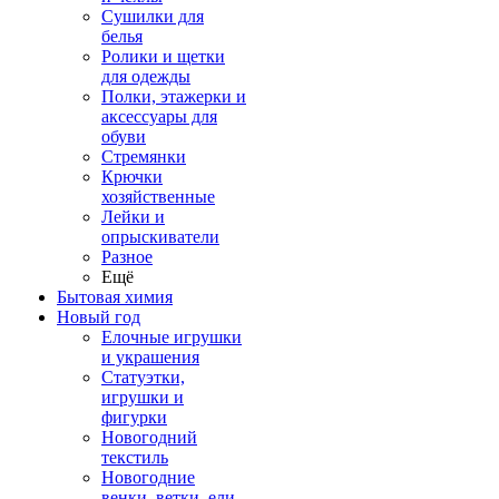
Сушилки для
белья
Ролики и щетки
для одежды
Полки, этажерки и
аксессуары для
обуви
Стремянки
Крючки
хозяйственные
Лейки и
опрыскиватели
Разное
Ещё
Бытовая химия
Новый год
Елочные игрушки
и украшения
Статуэтки,
игрушки и
фигурки
Новогодний
текстиль
Новогодние
венки, ветки, ели