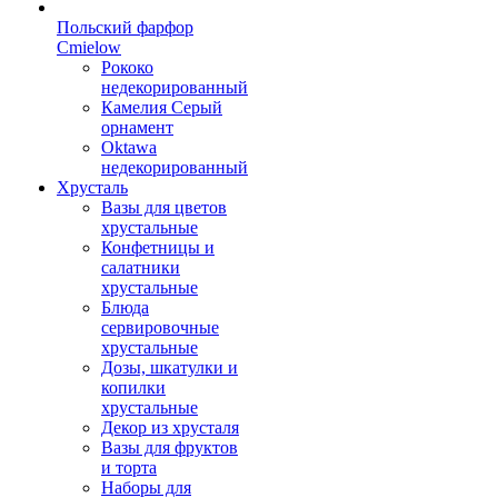
Польский фарфор
Сmielow
Рококо
недекорированный
Камелия Серый
орнамент
Oktawa
недекорированный
Хрусталь
Вазы для цветов
хрустальные
Конфетницы и
салатники
хрустальные
Блюда
сервировочные
хрустальные
Дозы, шкатулки и
копилки
хрустальные
Декор из хрусталя
Вазы для фруктов
и торта
Наборы для