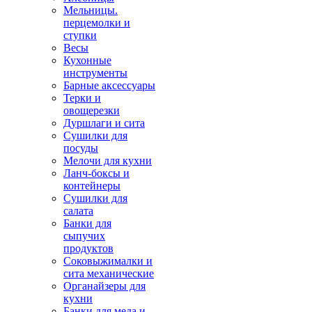
Мельницы.
перцемолки и
ступки
Весы
Кухонные
инструменты
Барные аксессуары
Терки и
овощерезки
Дуршлаги и сита
Сушилки для
посуды
Мелочи для кухни
Ланч-боксы и
контейнеры
Сушилки для
салата
Банки для
сыпучих
продуктов
Соковыжималки и
сита механические
Органайзеры для
кухни
Банки для меда и