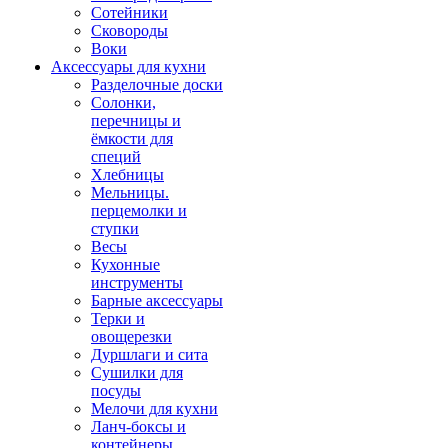
Сотейники
Сковороды
Воки
Аксессуары для кухни
Разделочные доски
Солонки,
перечницы и
ёмкости для
специй
Хлебницы
Мельницы.
перцемолки и
ступки
Весы
Кухонные
инструменты
Барные аксессуары
Терки и
овощерезки
Дуршлаги и сита
Сушилки для
посуды
Мелочи для кухни
Ланч-боксы и
контейнеры