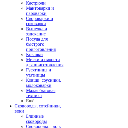
Кастрюли
Мантоварки и
пароварки
Скороварки и
соковарки
Выпечка и
запекание
Посуда для
быстрого
приготовления
Крышки
Миски и емкости
для приготовления
Гусятницы и
утятницы
Ковши, соусники,
молоковарки
Малая бытовая
техника
Ещё
Сковороды, сотейники,
воки
Блинные
сковороды
Сковороды-гриль