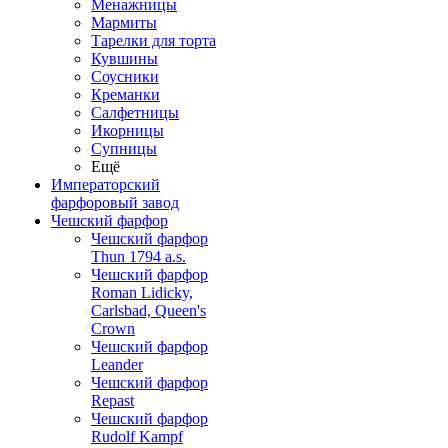
Менажницы
Мармиты
Тарелки для торта
Кувшины
Соусники
Креманки
Салфетницы
Икорницы
Супницы
Ещё
Императорский
фарфоровый завод
Чешский фарфор
Чешский фарфор
Thun 1794 a.s.
Чешский фарфор
Roman Lidicky,
Carlsbad, Queen's
Crown
Чешский фарфор
Leander
Чешский фарфор
Repast
Чешский фарфор
Rudolf Kampf