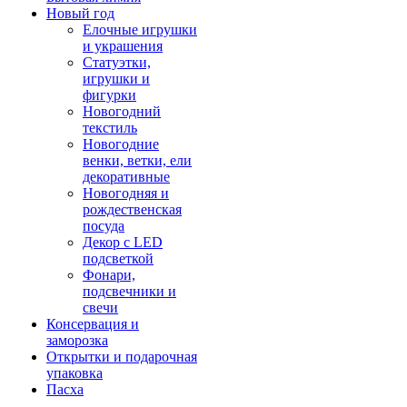
Новый год
Елочные игрушки
и украшения
Статуэтки,
игрушки и
фигурки
Новогодний
текстиль
Новогодние
венки, ветки, ели
декоративные
Новогодняя и
рождественская
посуда
Декор с LED
подсветкой
Фонари,
подсвечники и
свечи
Консервация и
заморозка
Открытки и подарочная
упаковка
Пасха