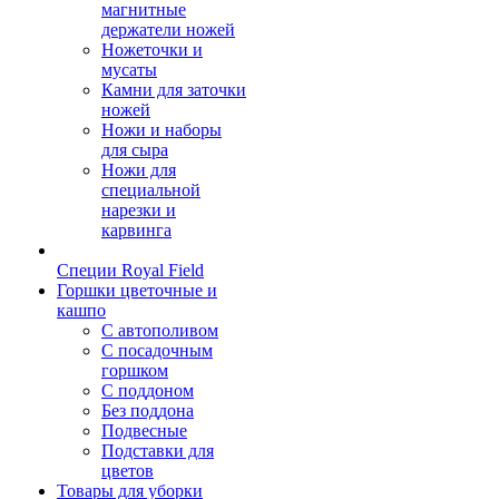
магнитные
держатели ножей
Ножеточки и
мусаты
Камни для заточки
ножей
Ножи и наборы
для сыра
Ножи для
специальной
нарезки и
карвинга
Специи Royal Field
Горшки цветочные и
кашпо
С автополивом
С посадочным
горшком
С поддоном
Без поддона
Подвесные
Подставки для
цветов
Товары для уборки