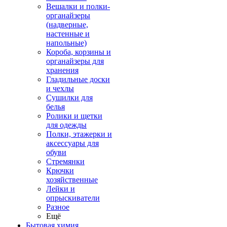
Вешалки и полки-
органайзеры
(надверные,
настенные и
напольные)
Короба, корзины и
органайзеры для
хранения
Гладильные доски
и чехлы
Сушилки для
белья
Ролики и щетки
для одежды
Полки, этажерки и
аксессуары для
обуви
Стремянки
Крючки
хозяйственные
Лейки и
опрыскиватели
Разное
Ещё
Бытовая химия