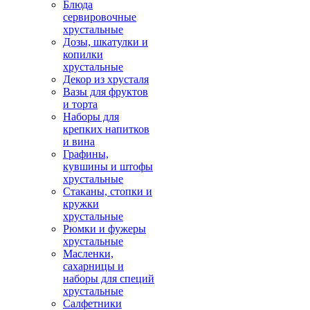
Блюда
сервировочные
хрустальные
Дозы, шкатулки и
копилки
хрустальные
Декор из хрусталя
Вазы для фруктов
и торта
Наборы для
крепких напитков
и вина
Графины,
кувшины и штофы
хрустальные
Стаканы, стопки и
кружки
хрустальные
Рюмки и фужеры
хрустальные
Масленки,
сахарницы и
наборы для специй
хрустальные
Салфетники