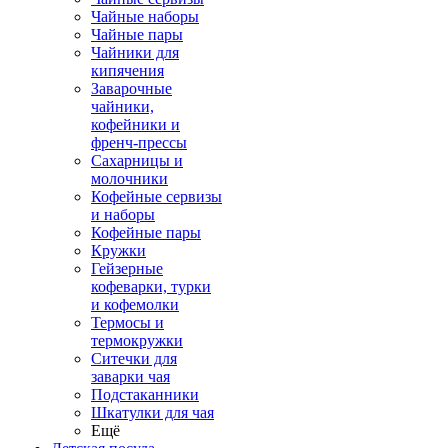
Чайные наборы
Чайные пары
Чайники для
кипячения
Заварочные
чайники,
кофейники и
френч-прессы
Сахарницы и
молочники
Кофейные сервизы
и наборы
Кофейные пары
Кружки
Гейзерные
кофеварки, турки
и кофемолки
Термосы и
термокружки
Ситечки для
заварки чая
Подстаканники
Шкатулки для чая
Ещё