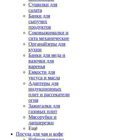
Сушилки для
салата
Банки для
сыпучих
продуктов
Соковыжималки и
сита механические
Органайзеры для
кухни
Банки для меда и
вазочки для
варенья
Емкости для
уксуса и масла
Адаптеры для
индукционных
плит и рассекатели
огня
Зажигалки для
газовых плит
Мясорубки и
лапшерезки
Ещё
Посуда для чая и кофе
Чайные сервизы