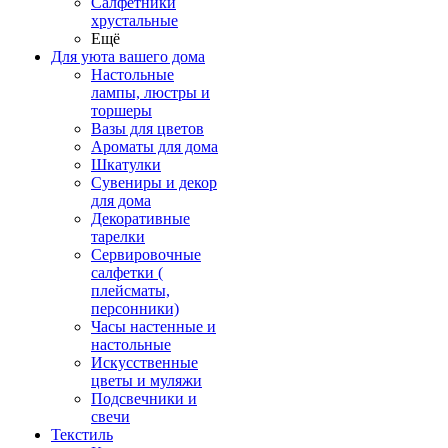
Салфетники
хрустальные
Ещё
Для уюта вашего дома
Настольные
лампы, люстры и
торшеры
Вазы для цветов
Ароматы для дома
Шкатулки
Сувениры и декор
для дома
Декоративные
тарелки
Сервировочные
салфетки (
плейсматы,
персонники)
Часы настенные и
настольные
Искусственные
цветы и муляжи
Подсвечники и
свечи
Текстиль