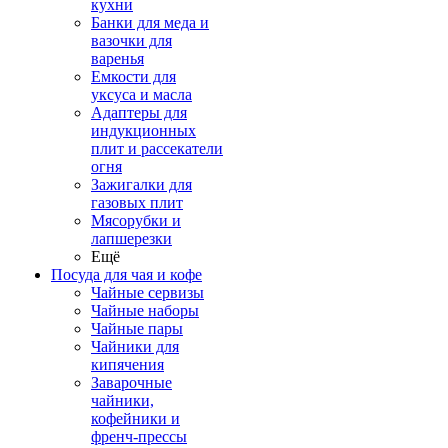
кухни
Банки для меда и
вазочки для
варенья
Емкости для
уксуса и масла
Адаптеры для
индукционных
плит и рассекатели
огня
Зажигалки для
газовых плит
Мясорубки и
лапшерезки
Ещё
Посуда для чая и кофе
Чайные сервизы
Чайные наборы
Чайные пары
Чайники для
кипячения
Заварочные
чайники,
кофейники и
френч-прессы