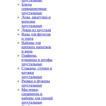
хрустальные
Блюда
сервировочные
хрустальные
Дозы, шкатулки и
копилки
хрустальные
Декор из хрусталя
Вазы для фруктов
и торта
Наборы для
крепких напитков
и вина
Графины,
кувшины и штофы
хрустальные
Стаканы, стопки и
кружки
хрустальные
Рюмки и фужеры
хрустальные
Масленки,
сахарницы и
наборы для специй
хрустальные