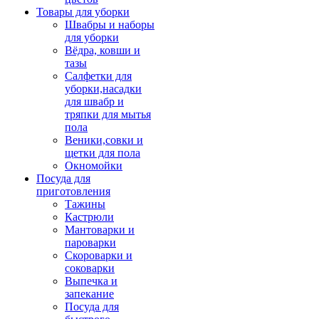
Товары для уборки
Швабры и наборы
для уборки
Вёдра, ковши и
тазы
Салфетки для
уборки,насадки
для швабр и
тряпки для мытья
пола
Веники,совки и
щетки для пола
Окномойки
Посуда для
приготовления
Тажины
Кастрюли
Мантоварки и
пароварки
Скороварки и
соковарки
Выпечка и
запекание
Посуда для