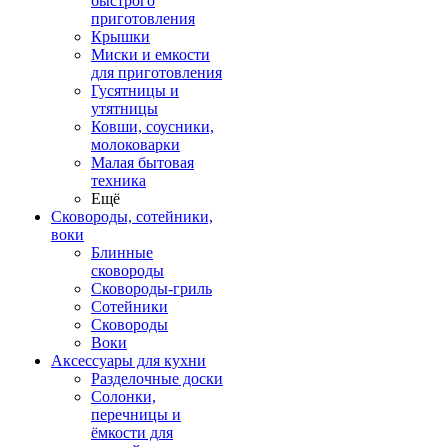
быстрого
приготовления
Крышки
Миски и емкости
для приготовления
Гусятницы и
утятницы
Ковши, соусники,
молоковарки
Малая бытовая
техника
Ещё
Сковороды, сотейники,
воки
Блинные
сковороды
Сковороды-гриль
Сотейники
Сковороды
Воки
Аксессуары для кухни
Разделочные доски
Солонки,
перечницы и
ёмкости для