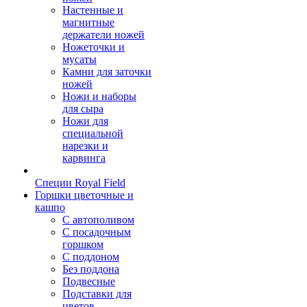
Настенные и
магнитные
держатели ножей
Ножеточки и
мусаты
Камни для заточки
ножей
Ножи и наборы
для сыра
Ножи для
специальной
нарезки и
карвинга
Специи Royal Field
Горшки цветочные и
кашпо
С автополивом
С посадочным
горшком
С поддоном
Без поддона
Подвесные
Подставки для
цветов