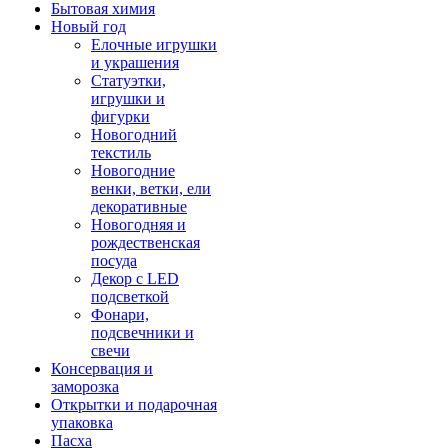
Бытовая химия
Новый год
Елочные игрушки
и украшения
Статуэтки,
игрушки и
фигурки
Новогодний
текстиль
Новогодние
венки, ветки, ели
декоративные
Новогодняя и
рождественская
посуда
Декор с LED
подсветкой
Фонари,
подсвечники и
свечи
Консервация и
заморозка
Открытки и подарочная
упаковка
Пасха