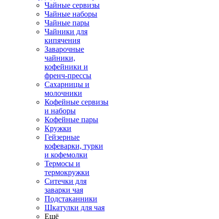
Чайные сервизы
Чайные наборы
Чайные пары
Чайники для
кипячения
Заварочные
чайники,
кофейники и
френч-прессы
Сахарницы и
молочники
Кофейные сервизы
и наборы
Кофейные пары
Кружки
Гейзерные
кофеварки, турки
и кофемолки
Термосы и
термокружки
Ситечки для
заварки чая
Подстаканники
Шкатулки для чая
Ещё