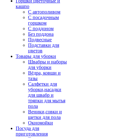
Горшки цветочные и
кашпо
С автополивом
С посадочным
горшком
С поддоном
Без поддона
Подвесные
Подставки для
цветов
Товары для уборки
Швабры и наборы
для уборки
Вёдра, ковши и
тазы
Салфетки для
уборки,насадки
для швабр и
тряпки для мытья
пола
Веники,совки и
щетки для пола
Окномойки
Посуда для
приготовления