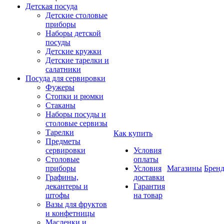
Детская посуда
Детские столовые
приборы
Наборы детской
посуды
Детские кружки
Детские тарелки и
салатники
Посуда для сервировки
Фужеры
Стопки и рюмки
Стаканы
Наборы посуды и
столовые сервизы
Тарелки
Как купить
Предметы
сервировки
Условия
Столовые
оплаты
приборы
Условия
Магазины
Брен
Графины,
доставки
декантеры и
Гарантия
штофы
на товар
Вазы для фруктов
и конфетницы
Масленки и