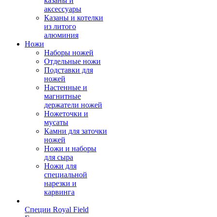
казаны и
аксессуары
Казаны и котелки
из литого
алюминия
Ножи
Наборы ножей
Отдельные ножи
Подставки для
ножей
Настенные и
магнитные
держатели ножей
Ножеточки и
мусаты
Камни для заточки
ножей
Ножи и наборы
для сыра
Ножи для
специальной
нарезки и
карвинга
Специи Royal Field