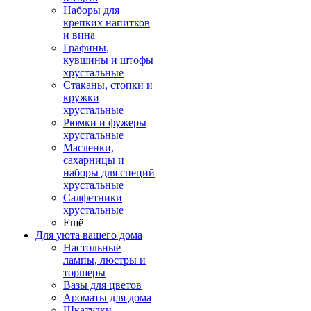
Наборы для
крепких напитков
и вина
Графины,
кувшины и штофы
хрустальные
Стаканы, стопки и
кружки
хрустальные
Рюмки и фужеры
хрустальные
Масленки,
сахарницы и
наборы для специй
хрустальные
Салфетники
хрустальные
Ещё
Для уюта вашего дома
Настольные
лампы, люстры и
торшеры
Вазы для цветов
Ароматы для дома
Шкатулки