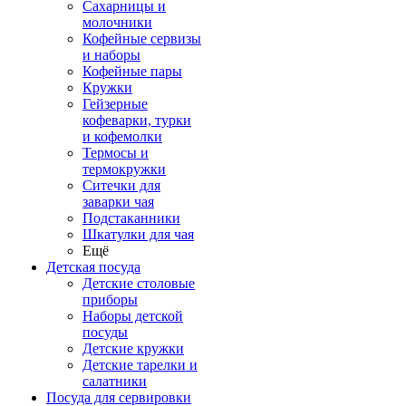
Сахарницы и
молочники
Кофейные сервизы
и наборы
Кофейные пары
Кружки
Гейзерные
кофеварки, турки
и кофемолки
Термосы и
термокружки
Ситечки для
заварки чая
Подстаканники
Шкатулки для чая
Ещё
Детская посуда
Детские столовые
приборы
Наборы детской
посуды
Детские кружки
Детские тарелки и
салатники
Посуда для сервировки