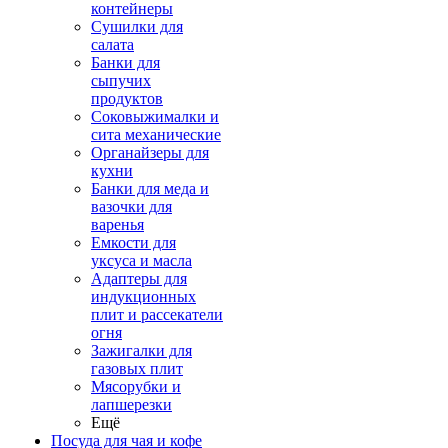
контейнеры
Сушилки для
салата
Банки для
сыпучих
продуктов
Соковыжималки и
сита механические
Органайзеры для
кухни
Банки для меда и
вазочки для
варенья
Емкости для
уксуса и масла
Адаптеры для
индукционных
плит и рассекатели
огня
Зажигалки для
газовых плит
Мясорубки и
лапшерезки
Ещё
Посуда для чая и кофе