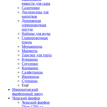
емкости для сыра
Салатники
Диспенсеры для
напитков
Деревянная
сервировочная
посуда
Наборы для воды
Сервировочные
блюда
Менажницы
Мармиты
Тарелки для торта
Кувшины
Соусники
Креманки
Салфетницы
Икорницы
Супницы
Ещё
Императорский
фарфоровый завод
Чешский фарфор
Чешский фарфор
Thun 1794 a.s.