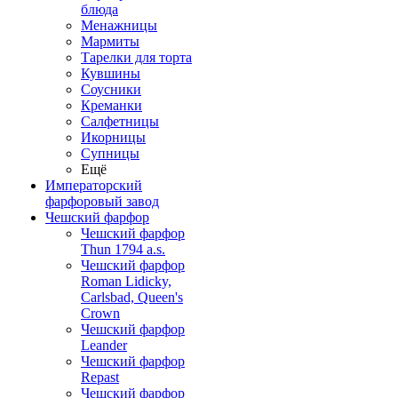
блюда
Менажницы
Мармиты
Тарелки для торта
Кувшины
Соусники
Креманки
Салфетницы
Икорницы
Супницы
Ещё
Императорский
фарфоровый завод
Чешский фарфор
Чешский фарфор
Thun 1794 a.s.
Чешский фарфор
Roman Lidicky,
Carlsbad, Queen's
Crown
Чешский фарфор
Leander
Чешский фарфор
Repast
Чешский фарфор