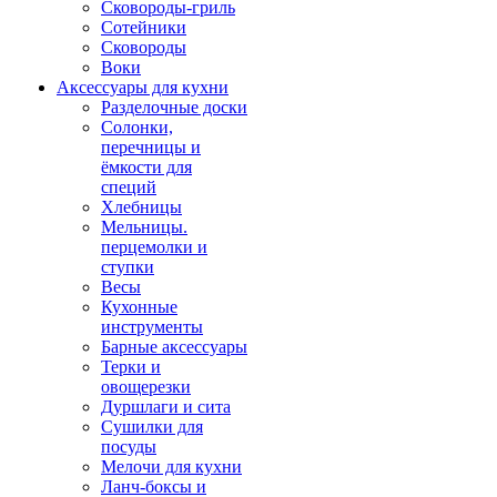
Сковороды-гриль
Сотейники
Сковороды
Воки
Аксессуары для кухни
Разделочные доски
Солонки,
перечницы и
ёмкости для
специй
Хлебницы
Мельницы.
перцемолки и
ступки
Весы
Кухонные
инструменты
Барные аксессуары
Терки и
овощерезки
Дуршлаги и сита
Сушилки для
посуды
Мелочи для кухни
Ланч-боксы и