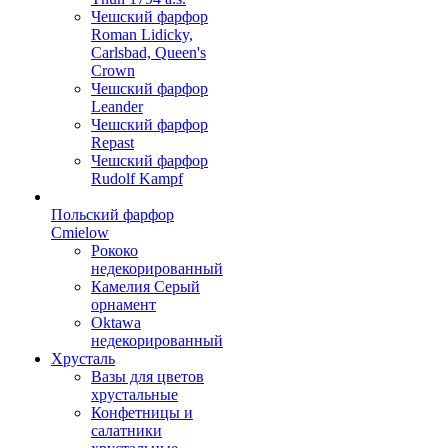
Чешский фарфор
Roman Lidicky,
Carlsbad, Queen's
Crown
Чешский фарфор
Leander
Чешский фарфор
Repast
Чешский фарфор
Rudolf Kampf
Польский фарфор
Сmielow
Рококо
недекорированный
Камелия Серый
орнамент
Oktawa
недекорированный
Хрусталь
Вазы для цветов
хрустальные
Конфетницы и
салатники