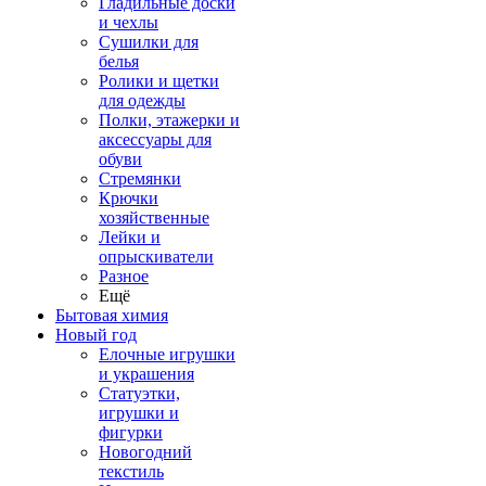
Гладильные доски
и чехлы
Сушилки для
белья
Ролики и щетки
для одежды
Полки, этажерки и
аксессуары для
обуви
Стремянки
Крючки
хозяйственные
Лейки и
опрыскиватели
Разное
Ещё
Бытовая химия
Новый год
Елочные игрушки
и украшения
Статуэтки,
игрушки и
фигурки
Новогодний
текстиль