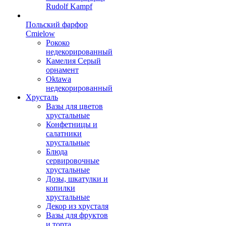
Rudolf Kampf
Польский фарфор
Сmielow
Рококо
недекорированный
Камелия Серый
орнамент
Oktawa
недекорированный
Хрусталь
Вазы для цветов
хрустальные
Конфетницы и
салатники
хрустальные
Блюда
сервировочные
хрустальные
Дозы, шкатулки и
копилки
хрустальные
Декор из хрусталя
Вазы для фруктов
и торта