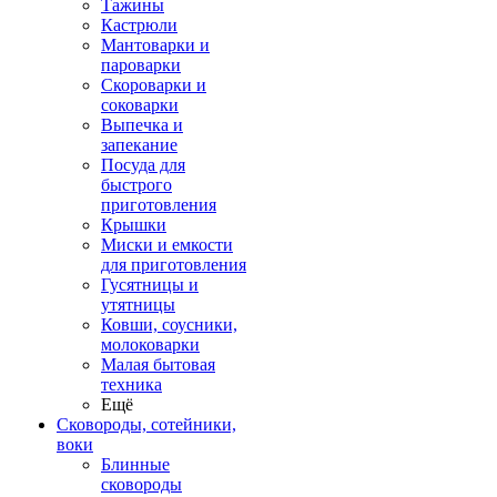
Тажины
Кастрюли
Мантоварки и
пароварки
Скороварки и
соковарки
Выпечка и
запекание
Посуда для
быстрого
приготовления
Крышки
Миски и емкости
для приготовления
Гусятницы и
утятницы
Ковши, соусники,
молоковарки
Малая бытовая
техника
Ещё
Сковороды, сотейники,
воки
Блинные
сковороды