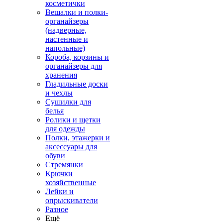
косметички
Вешалки и полки-
органайзеры
(надверные,
настенные и
напольные)
Короба, корзины и
органайзеры для
хранения
Гладильные доски
и чехлы
Сушилки для
белья
Ролики и щетки
для одежды
Полки, этажерки и
аксессуары для
обуви
Стремянки
Крючки
хозяйственные
Лейки и
опрыскиватели
Разное
Ещё