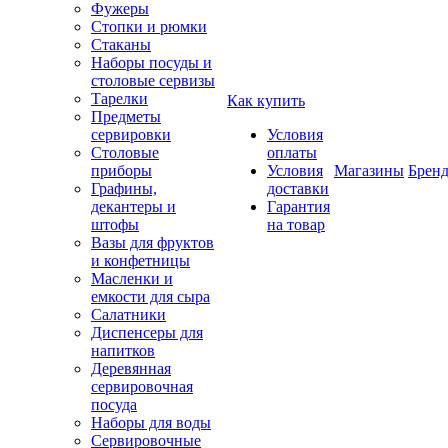
Фужеры
Стопки и рюмки
Стаканы
Наборы посуды и
столовые сервизы
Тарелки
Как купить
Предметы
сервировки
Условия
Столовые
оплаты
приборы
Условия
Магазины
Брен
Графины,
доставки
декантеры и
Гарантия
штофы
на товар
Вазы для фруктов
и конфетницы
Масленки и
емкости для сыра
Салатники
Диспенсеры для
напитков
Деревянная
сервировочная
посуда
Наборы для воды
Сервировочные