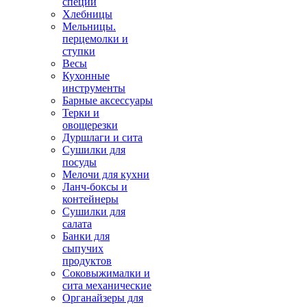
специй
Хлебницы
Мельницы.
перцемолки и
ступки
Весы
Кухонные
инструменты
Барные аксессуары
Терки и
овощерезки
Дуршлаги и сита
Сушилки для
посуды
Мелочи для кухни
Ланч-боксы и
контейнеры
Сушилки для
салата
Банки для
сыпучих
продуктов
Соковыжималки и
сита механические
Органайзеры для