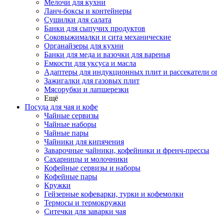
Мелочи для кухни
Ланч-боксы и контейнеры
Сушилки для салата
Банки для сыпучих продуктов
Соковыжималки и сита механические
Органайзеры для кухни
Банки для меда и вазочки для варенья
Емкости для уксуса и масла
Адаптеры для индукционных плит и рассекатели о
Зажигалки для газовых плит
Мясорубки и лапшерезки
Ещё
Посуда для чая и кофе
Чайные сервизы
Чайные наборы
Чайные пары
Чайники для кипячения
Заварочные чайники, кофейники и френч-прессы
Сахарницы и молочники
Кофейные сервизы и наборы
Кофейные пары
Кружки
Гейзерные кофеварки, турки и кофемолки
Термосы и термокружки
Ситечки для заварки чая