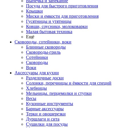
Выпечка и запекание
Посуда для быстрого приготовления
Крышки
Миски и емкости для приготовления
Гусятницы и утятницы
Ковши, соусники, молоковарки
Малая бытовая техника
Ещё
Сковороды, сотейники, воки
Блинные сковороды
Сковороды-гриль
Сотейники
Сковороды
Воки
Аксессуары для кухни
Разделочные доски
Солонки, перечницы и ёмкости для специй
Хлебницы
Мельницы. перцемолки и ступки
Весы
Кухонные инструменты
Барные аксессуары
Терки и овощерезки
Дуршлаги и сита
Сушилки для посуды