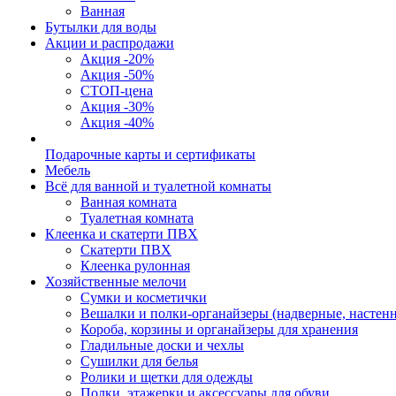
Ванная
Бутылки для воды
Акции и распродажи
Акция -20%
Акция -50%
СТОП-цена
Акция -30%
Акция -40%
Подарочные карты и сертификаты
Мебель
Всё для ванной и туалетной комнаты
Ванная комната
Туалетная комната
Клеенка и скатерти ПВХ
Скатерти ПВХ
Клеенка рулонная
Хозяйственные мелочи
Сумки и косметички
Вешалки и полки-органайзеры (надверные, настен
Короба, корзины и органайзеры для хранения
Гладильные доски и чехлы
Сушилки для белья
Ролики и щетки для одежды
Полки, этажерки и аксессуары для обуви