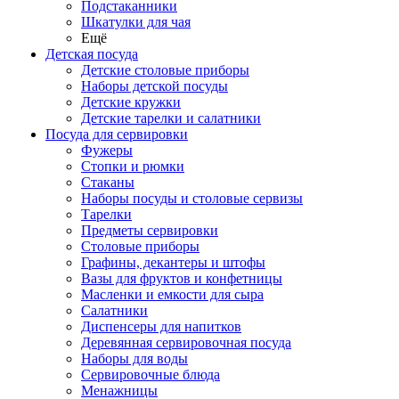
Подстаканники
Шкатулки для чая
Ещё
Детская посуда
Детские столовые приборы
Наборы детской посуды
Детские кружки
Детские тарелки и салатники
Посуда для сервировки
Фужеры
Стопки и рюмки
Стаканы
Наборы посуды и столовые сервизы
Тарелки
Предметы сервировки
Столовые приборы
Графины, декантеры и штофы
Вазы для фруктов и конфетницы
Масленки и емкости для сыра
Салатники
Диспенсеры для напитков
Деревянная сервировочная посуда
Наборы для воды
Сервировочные блюда
Менажницы