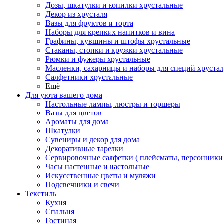
Дозы, шкатулки и копилки хрустальные
Декор из хрусталя
Вазы для фруктов и торта
Наборы для крепких напитков и вина
Графины, кувшины и штофы хрустальные
Стаканы, стопки и кружки хрустальные
Рюмки и фужеры хрустальные
Масленки, сахарницы и наборы для специй хруста
Салфетники хрустальные
Ещё
Для уюта вашего дома
Настольные лампы, люстры и торшеры
Вазы для цветов
Ароматы для дома
Шкатулки
Сувениры и декор для дома
Декоративные тарелки
Сервировочные салфетки ( плейсматы, персонники
Часы настенные и настольные
Искусственные цветы и муляжи
Подсвечники и свечи
Текстиль
Кухня
Спальня
Гостиная