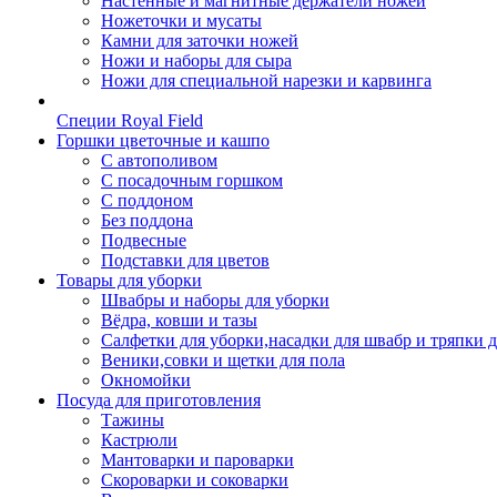
Настенные и магнитные держатели ножей
Ножеточки и мусаты
Камни для заточки ножей
Ножи и наборы для сыра
Ножи для специальной нарезки и карвинга
Специи Royal Field
Горшки цветочные и кашпо
С автополивом
С посадочным горшком
С поддоном
Без поддона
Подвесные
Подставки для цветов
Товары для уборки
Швабры и наборы для уборки
Вёдра, ковши и тазы
Салфетки для уборки,насадки для швабр и тряпки 
Веники,совки и щетки для пола
Окномойки
Посуда для приготовления
Тажины
Кастрюли
Мантоварки и пароварки
Скороварки и соковарки