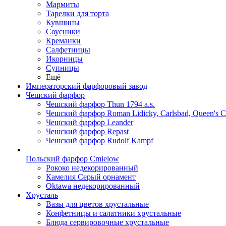
Мармиты
Тарелки для торта
Кувшины
Соусники
Креманки
Салфетницы
Икорницы
Супницы
Ещё
Императорский фарфоровый завод
Чешский фарфор
Чешский фарфор Thun 1794 a.s.
Чешский фарфор Roman Lidicky, Carlsbad, Queen's 
Чешский фарфор Leander
Чешский фарфор Repast
Чешский фарфор Rudolf Kampf
Польский фарфор Сmielow
Рококо недекорированный
Камелия Серый орнамент
Oktawa недекорированный
Хрусталь
Вазы для цветов хрустальные
Конфетницы и салатники хрустальные
Блюда сервировочные хрустальные