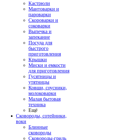
Кастрюли
Мантоварки и
пароварки
Скороварки и
соковарки
Выпечка и
запекание
Посуда для
быстрого
приготовления
Крышки
Миски и емкости
для приготовления
Гусятницы и
утятницы
Ковши, соусники,
молоковарки
Малая бытовая
техника
Ещё
Сковороды, сотейники,
воки
Блинные
сковороды
Сковороды-гриль