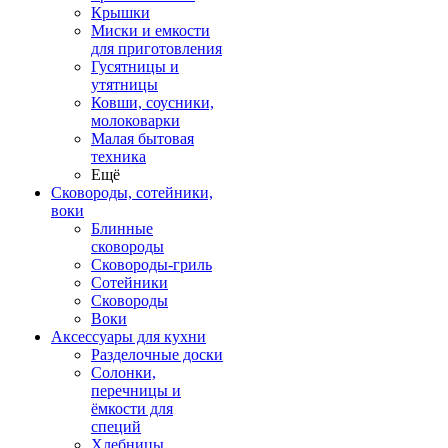
Крышки
Миски и емкости
для приготовления
Гусятницы и
утятницы
Ковши, соусники,
молоковарки
Малая бытовая
техника
Ещё
Сковороды, сотейники,
воки
Блинные
сковороды
Сковороды-гриль
Сотейники
Сковороды
Воки
Аксессуары для кухни
Разделочные доски
Солонки,
перечницы и
ёмкости для
специй
Хлебницы