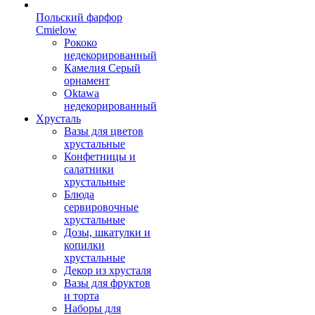
Польский фарфор
Сmielow
Рококо
недекорированный
Камелия Серый
орнамент
Oktawa
недекорированный
Хрусталь
Вазы для цветов
хрустальные
Конфетницы и
салатники
хрустальные
Блюда
сервировочные
хрустальные
Дозы, шкатулки и
копилки
хрустальные
Декор из хрусталя
Вазы для фруктов
и торта
Наборы для