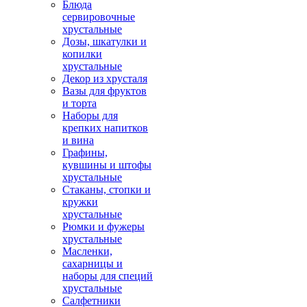
Блюда
сервировочные
хрустальные
Дозы, шкатулки и
копилки
хрустальные
Декор из хрусталя
Вазы для фруктов
и торта
Наборы для
крепких напитков
и вина
Графины,
кувшины и штофы
хрустальные
Стаканы, стопки и
кружки
хрустальные
Рюмки и фужеры
хрустальные
Масленки,
сахарницы и
наборы для специй
хрустальные
Салфетники