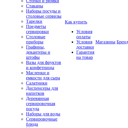
Стопки и рюмки
Стаканы
Наборы посуды и
столовые сервизы
Тарелки
Как купить
Предметы
сервировки
Условия
Столовые
оплаты
приборы
Условия
Магазины
Брен
Графины,
доставки
декантеры и
Гарантия
штофы
на товар
Вазы для фруктов
и конфетницы
Масленки и
емкости для сыра
Салатники
Диспенсеры для
напитков
Деревянная
сервировочная
посуда
Наборы для воды
Сервировочные
блюда