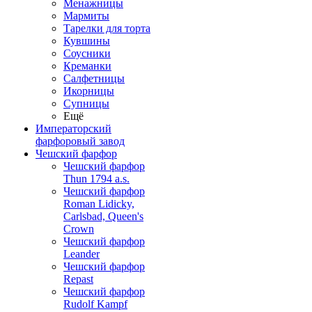
Менажницы
Мармиты
Тарелки для торта
Кувшины
Соусники
Креманки
Салфетницы
Икорницы
Супницы
Ещё
Императорский
фарфоровый завод
Чешский фарфор
Чешский фарфор
Thun 1794 a.s.
Чешский фарфор
Roman Lidicky,
Carlsbad, Queen's
Crown
Чешский фарфор
Leander
Чешский фарфор
Repast
Чешский фарфор
Rudolf Kampf