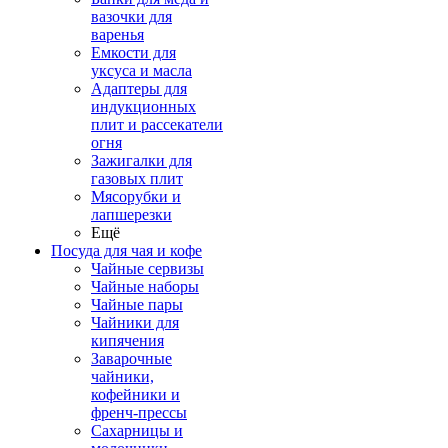
вазочки для
варенья
Емкости для
уксуса и масла
Адаптеры для
индукционных
плит и рассекатели
огня
Зажигалки для
газовых плит
Мясорубки и
лапшерезки
Ещё
Посуда для чая и кофе
Чайные сервизы
Чайные наборы
Чайные пары
Чайники для
кипячения
Заварочные
чайники,
кофейники и
френч-прессы
Сахарницы и