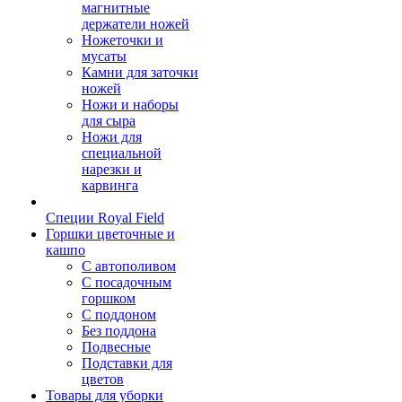
магнитные
держатели ножей
Ножеточки и
мусаты
Камни для заточки
ножей
Ножи и наборы
для сыра
Ножи для
специальной
нарезки и
карвинга
Специи Royal Field
Горшки цветочные и
кашпо
С автополивом
С посадочным
горшком
С поддоном
Без поддона
Подвесные
Подставки для
цветов
Товары для уборки