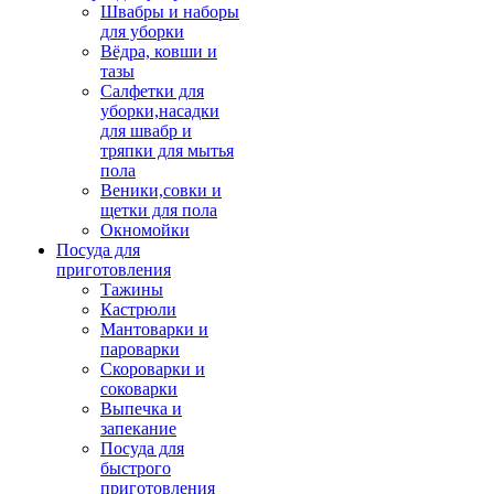
Швабры и наборы
для уборки
Вёдра, ковши и
тазы
Салфетки для
уборки,насадки
для швабр и
тряпки для мытья
пола
Веники,совки и
щетки для пола
Окномойки
Посуда для
приготовления
Тажины
Кастрюли
Мантоварки и
пароварки
Скороварки и
соковарки
Выпечка и
запекание
Посуда для
быстрого
приготовления