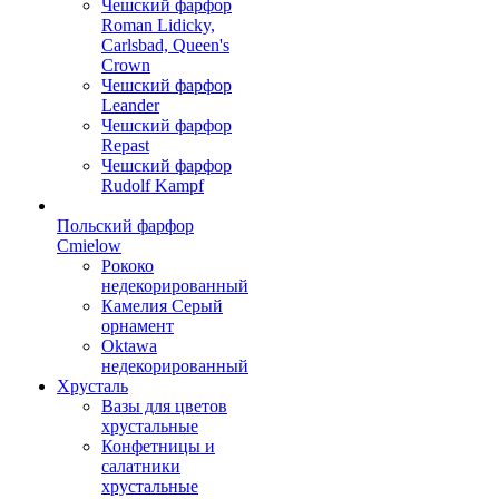
Чешский фарфор
Roman Lidicky,
Carlsbad, Queen's
Crown
Чешский фарфор
Leander
Чешский фарфор
Repast
Чешский фарфор
Rudolf Kampf
Польский фарфор
Сmielow
Рококо
недекорированный
Камелия Серый
орнамент
Oktawa
недекорированный
Хрусталь
Вазы для цветов
хрустальные
Конфетницы и
салатники
хрустальные