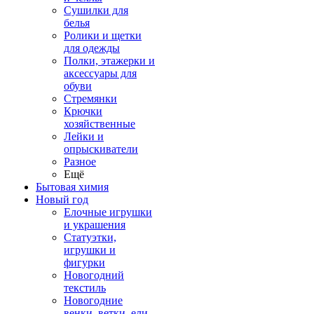
Сушилки для
белья
Ролики и щетки
для одежды
Полки, этажерки и
аксессуары для
обуви
Стремянки
Крючки
хозяйственные
Лейки и
опрыскиватели
Разное
Ещё
Бытовая химия
Новый год
Елочные игрушки
и украшения
Статуэтки,
игрушки и
фигурки
Новогодний
текстиль
Новогодние
венки, ветки, ели