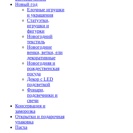
Новый год
Елочные игрушки
и украшения
Статуэтки,
игрушки и
фигурки
Новогодний
текстиль
Новогодние
венки, ветки, ели
декоративные
Новогодняя и
рождественская
посуда
Декор с LED
подсветкой
Фонари,
подсвечники и
свечи
Консервация и
заморозка
Открытки и подарочная
упаковка
Пасха