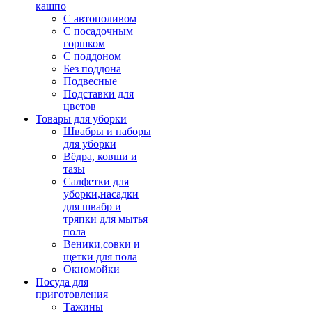
кашпо
С автополивом
С посадочным
горшком
С поддоном
Без поддона
Подвесные
Подставки для
цветов
Товары для уборки
Швабры и наборы
для уборки
Вёдра, ковши и
тазы
Салфетки для
уборки,насадки
для швабр и
тряпки для мытья
пола
Веники,совки и
щетки для пола
Окномойки
Посуда для
приготовления
Тажины