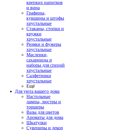
крепких напитков
и вина
Графины,
кувшины и штофы
хрустальные
Стаканы, стопки и
кружки
хрустальные
Рюмки и фужеры
хрустальные
Масленки,
сахарницы и
наборы для специй
хрустальные
Салфетники
хрустальные
Ещё
Для уюта вашего дома
Настольные
лампы, люстры и
торшеры
Вазы для цветов
Ароматы для дома
Шкатулки
Сувениры и декор