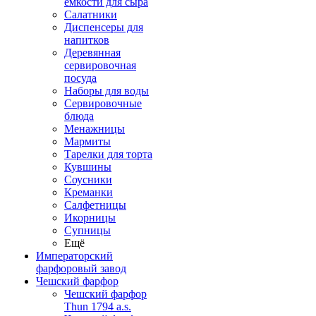
емкости для сыра
Салатники
Диспенсеры для
напитков
Деревянная
сервировочная
посуда
Наборы для воды
Сервировочные
блюда
Менажницы
Мармиты
Тарелки для торта
Кувшины
Соусники
Креманки
Салфетницы
Икорницы
Супницы
Ещё
Императорский
фарфоровый завод
Чешский фарфор
Чешский фарфор
Thun 1794 a.s.