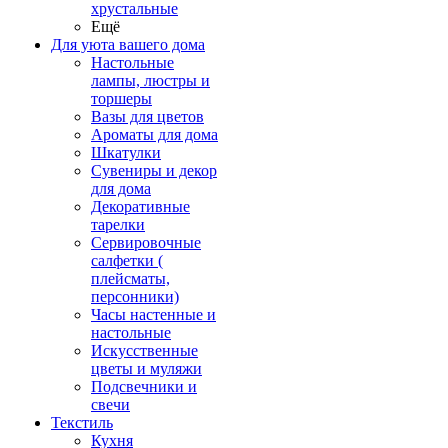
хрустальные
Ещё
Для уюта вашего дома
Настольные
лампы, люстры и
торшеры
Вазы для цветов
Ароматы для дома
Шкатулки
Сувениры и декор
для дома
Декоративные
тарелки
Сервировочные
салфетки (
плейсматы,
персонники)
Часы настенные и
настольные
Искусственные
цветы и муляжи
Подсвечники и
свечи
Текстиль
Кухня