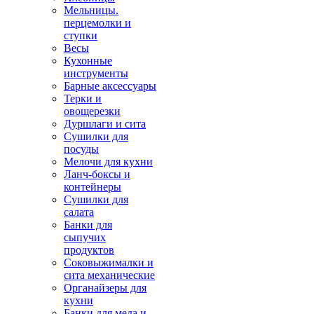
Мельницы.
перцемолки и
ступки
Весы
Кухонные
инструменты
Барные аксессуары
Терки и
овощерезки
Дуршлаги и сита
Сушилки для
посуды
Мелочи для кухни
Ланч-боксы и
контейнеры
Сушилки для
салата
Банки для
сыпучих
продуктов
Соковыжималки и
сита механические
Органайзеры для
кухни
Банки для меда и