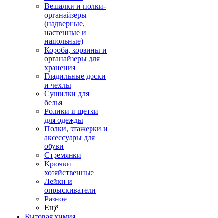
Вешалки и полки-
органайзеры
(надверные,
настенные и
напольные)
Короба, корзины и
органайзеры для
хранения
Гладильные доски
и чехлы
Сушилки для
белья
Ролики и щетки
для одежды
Полки, этажерки и
аксессуары для
обуви
Стремянки
Крючки
хозяйственные
Лейки и
опрыскиватели
Разное
Ещё
Бытовая химия