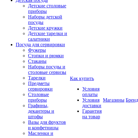
Детская посуда
Детские столовые
приборы
Наборы детской
посуды
Детские кружки
Детские тарелки и
салатники
Посуда для сервировки
Фужеры
Стопки и рюмки
Стаканы
Наборы посуды и
столовые сервизы
Тарелки
Как купить
Предметы
сервировки
Условия
Столовые
оплаты
приборы
Условия
Магазины
Брен
Графины,
доставки
декантеры и
Гарантия
штофы
на товар
Вазы для фруктов
и конфетницы
Масленки и