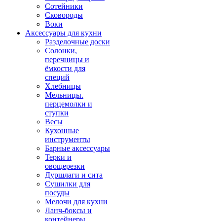
Сотейники
Сковороды
Воки
Аксессуары для кухни
Разделочные доски
Солонки,
перечницы и
ёмкости для
специй
Хлебницы
Мельницы.
перцемолки и
ступки
Весы
Кухонные
инструменты
Барные аксессуары
Терки и
овощерезки
Дуршлаги и сита
Сушилки для
посуды
Мелочи для кухни
Ланч-боксы и
контейнеры