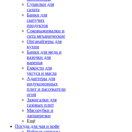
Сушилки для
салата
Банки для
сыпучих
продуктов
Соковыжималки и
сита механические
Органайзеры для
кухни
Банки для меда и
вазочки для
варенья
Емкости для
уксуса и масла
Адаптеры для
индукционных
плит и рассекатели
огня
Зажигалки для
газовых плит
Мясорубки и
лапшерезки
Ещё
Посуда для чая и кофе
Чайные сервизы