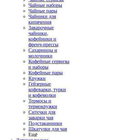
Чайные наборы
Чайные пары
Чайники для
кипячения
Заварочные
чайники,
кофейники и
френч-прессы
Сахарницы и
молочники
Кофейные сервизы
и наборы
Кофейные пары
Кружки
Гейзерные
кофеварки, турки
и кофемолки
Термосы и
термокружки
Ситечки для
заварки чая
Подстаканники
Шкатулки для чая
Ещё