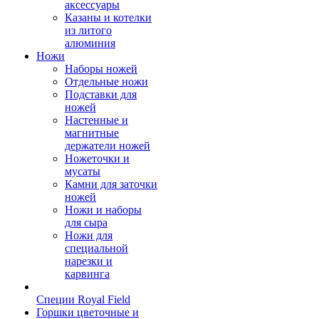
аксессуары
Казаны и котелки
из литого
алюминия
Ножи
Наборы ножей
Отдельные ножи
Подставки для
ножей
Настенные и
магнитные
держатели ножей
Ножеточки и
мусаты
Камни для заточки
ножей
Ножи и наборы
для сыра
Ножи для
специальной
нарезки и
карвинга
Специи Royal Field
Горшки цветочные и