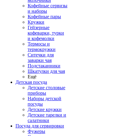
молочники
Кофейные сервизы
и наборы
Кофейные пары
Кружки
Гейзерные
кофеварки, турки
и кофемолки
Термосы и
термокружки
Ситечки для
заварки чая
Подстаканники
Шкатулки для чая
Ещё
Детская посуда
Детские столовые
приборы
Наборы детской
посуды
Детские кружки
Детские тарелки и
салатники
Посуда для сервировки
Фужеры