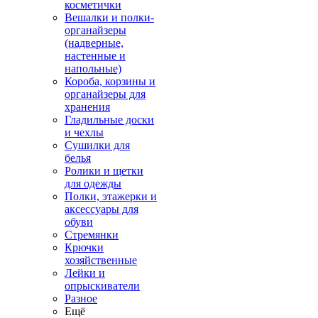
косметички
Вешалки и полки-
органайзеры
(надверные,
настенные и
напольные)
Короба, корзины и
органайзеры для
хранения
Гладильные доски
и чехлы
Сушилки для
белья
Ролики и щетки
для одежды
Полки, этажерки и
аксессуары для
обуви
Стремянки
Крючки
хозяйственные
Лейки и
опрыскиватели
Разное
Ещё