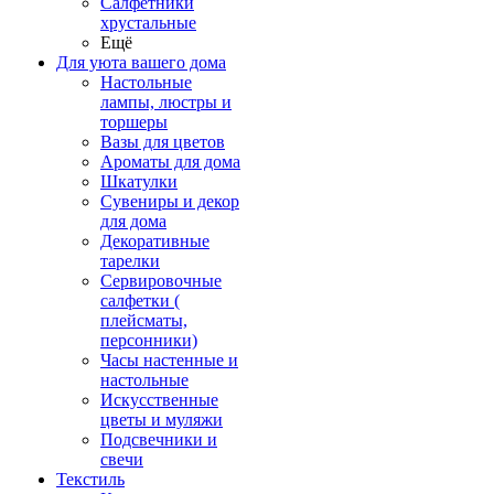
Салфетники
хрустальные
Ещё
Для уюта вашего дома
Настольные
лампы, люстры и
торшеры
Вазы для цветов
Ароматы для дома
Шкатулки
Сувениры и декор
для дома
Декоративные
тарелки
Сервировочные
салфетки (
плейсматы,
персонники)
Часы настенные и
настольные
Искусственные
цветы и муляжи
Подсвечники и
свечи
Текстиль