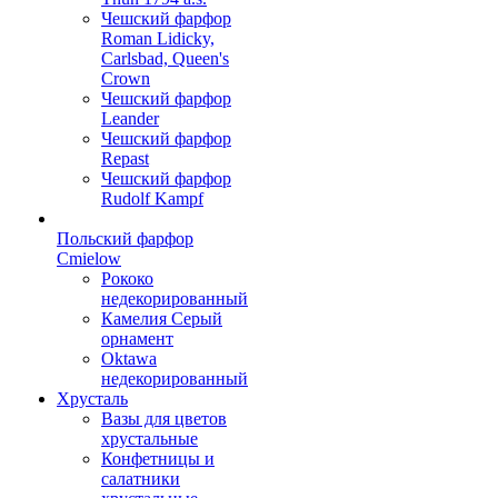
Чешский фарфор
Roman Lidicky,
Carlsbad, Queen's
Crown
Чешский фарфор
Leander
Чешский фарфор
Repast
Чешский фарфор
Rudolf Kampf
Польский фарфор
Сmielow
Рококо
недекорированный
Камелия Серый
орнамент
Oktawa
недекорированный
Хрусталь
Вазы для цветов
хрустальные
Конфетницы и
салатники