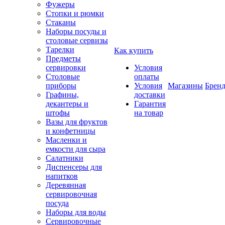
Фужеры
Стопки и рюмки
Стаканы
Наборы посуды и
столовые сервизы
Тарелки
Как купить
Предметы
сервировки
Условия
Столовые
оплаты
приборы
Условия
Магазины
Брен
Графины,
доставки
декантеры и
Гарантия
штофы
на товар
Вазы для фруктов
и конфетницы
Масленки и
емкости для сыра
Салатники
Диспенсеры для
напитков
Деревянная
сервировочная
посуда
Наборы для воды
Сервировочные