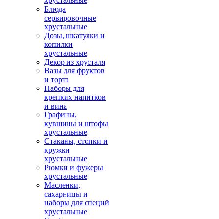
хрустальные
Блюда
сервировочные
хрустальные
Дозы, шкатулки и
копилки
хрустальные
Декор из хрусталя
Вазы для фруктов
и торта
Наборы для
крепких напитков
и вина
Графины,
кувшины и штофы
хрустальные
Стаканы, стопки и
кружки
хрустальные
Рюмки и фужеры
хрустальные
Масленки,
сахарницы и
наборы для специй
хрустальные