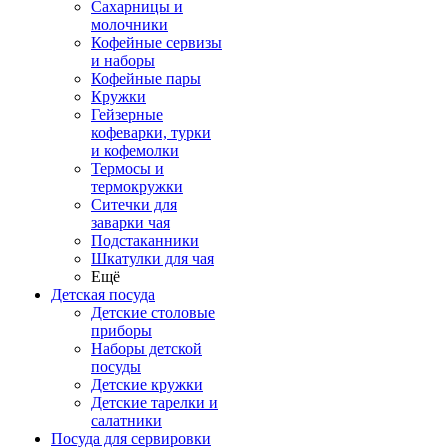
Сахарницы и
молочники
Кофейные сервизы
и наборы
Кофейные пары
Кружки
Гейзерные
кофеварки, турки
и кофемолки
Термосы и
термокружки
Ситечки для
заварки чая
Подстаканники
Шкатулки для чая
Ещё
Детская посуда
Детские столовые
приборы
Наборы детской
посуды
Детские кружки
Детские тарелки и
салатники
Посуда для сервировки