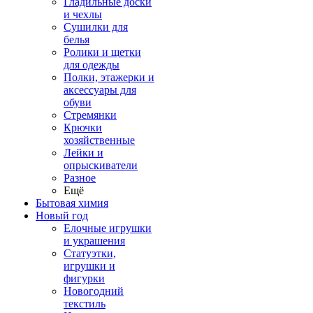
Гладильные доски
и чехлы
Сушилки для
белья
Ролики и щетки
для одежды
Полки, этажерки и
аксессуары для
обуви
Стремянки
Крючки
хозяйственные
Лейки и
опрыскиватели
Разное
Ещё
Бытовая химия
Новый год
Елочные игрушки
и украшения
Статуэтки,
игрушки и
фигурки
Новогодний
текстиль