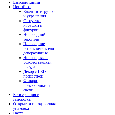
Бытовая химия
Новый год
Елочные игрушки
и украшения
Статуэтки,
игрушки и
фигурки
Новогодний
текстиль
Новогодние
венки, ветки, ели
декоративные
Новогодняя и
рождественская
посуда
Декор с LED
подсветкой
Фонари,
подсвечники и
свечи
Консервация и
заморозка
Открытки и подарочная
упаковка
Пасха