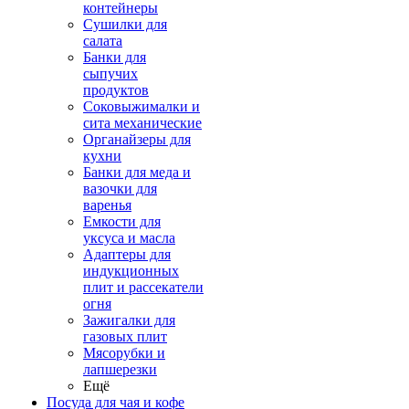
контейнеры
Сушилки для
салата
Банки для
сыпучих
продуктов
Соковыжималки и
сита механические
Органайзеры для
кухни
Банки для меда и
вазочки для
варенья
Емкости для
уксуса и масла
Адаптеры для
индукционных
плит и рассекатели
огня
Зажигалки для
газовых плит
Мясорубки и
лапшерезки
Ещё
Посуда для чая и кофе