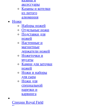
казаны и
аксессуары
Казаны и котелки
из литого
алюминия
Ножи
Наборы ножей
Отдельные ножи
Подставки для
ножей
Настенные и
магнитные
держатели ножей
Ножеточки и
мусаты
Камни для заточки
ножей
Ножи и наборы
для сыра
Ножи для
специальной
нарезки и
карвинга
Специи Royal Field