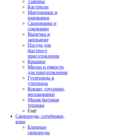
Тажины
Кастрюли
Мантоварки и
пароварки
Скороварки и
соковарки
Выпечка и
запекание
Посуда для
быстрого
приготовления
Крышки
Миски и емкости
для приготовления
Гусятницы и
утятницы
Ковши, соусники,
молоковарки
Малая бытовая
техника
Ещё
Сковороды, сотейники,
воки
Блинные
сковороды