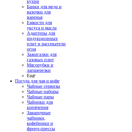
кухни
Банки для меда и
вазочки для
варенья
Емкости для
уксуса и масла
Адаптеры для
индукционных
плит и рассекатели
огня
Зажигалки для
газовых плит
Мясорубки и
лапшерезки
Ещё
Посуда для чая и кофе
Чайные сервизы
Чайные наборы
Чайные пары
Чайники для
кипячения
Заварочные
чайники,
кофейники и
френч-прессы