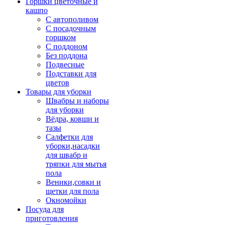
Горшки цветочные и
кашпо
С автополивом
С посадочным
горшком
С поддоном
Без поддона
Подвесные
Подставки для
цветов
Товары для уборки
Швабры и наборы
для уборки
Вёдра, ковши и
тазы
Салфетки для
уборки,насадки
для швабр и
тряпки для мытья
пола
Веники,совки и
щетки для пола
Окномойки
Посуда для
приготовления