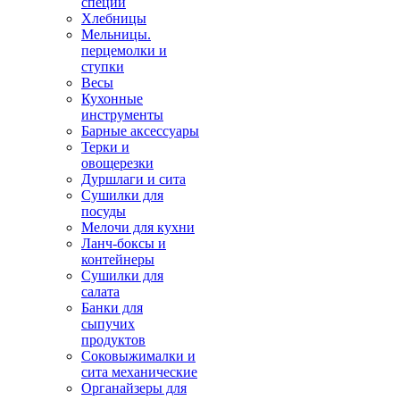
специй
Хлебницы
Мельницы.
перцемолки и
ступки
Весы
Кухонные
инструменты
Барные аксессуары
Терки и
овощерезки
Дуршлаги и сита
Сушилки для
посуды
Мелочи для кухни
Ланч-боксы и
контейнеры
Сушилки для
салата
Банки для
сыпучих
продуктов
Соковыжималки и
сита механические
Органайзеры для