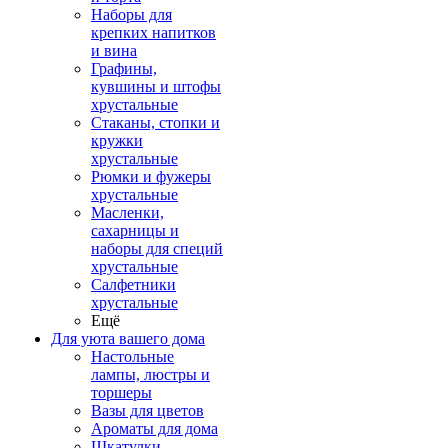
Наборы для
крепких напитков
и вина
Графины,
кувшины и штофы
хрустальные
Стаканы, стопки и
кружки
хрустальные
Рюмки и фужеры
хрустальные
Масленки,
сахарницы и
наборы для специй
хрустальные
Салфетники
хрустальные
Ещё
Для уюта вашего дома
Настольные
лампы, люстры и
торшеры
Вазы для цветов
Ароматы для дома
Шкатулки