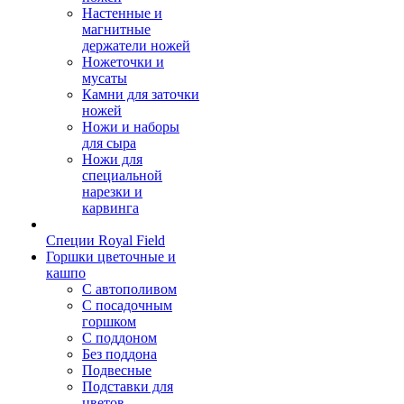
Настенные и
магнитные
держатели ножей
Ножеточки и
мусаты
Камни для заточки
ножей
Ножи и наборы
для сыра
Ножи для
специальной
нарезки и
карвинга
Специи Royal Field
Горшки цветочные и
кашпо
С автополивом
С посадочным
горшком
С поддоном
Без поддона
Подвесные
Подставки для
цветов