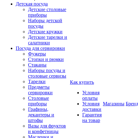
Детская посуда
Детские столовые
приборы
Наборы детской
посуды
Детские кружки
Детские тарелки и
салатники
Посуда для сервировки
Фужеры
Стопки и рюмки
Стаканы
Наборы посуды и
столовые сервизы
Тарелки
Как купить
Предметы
сервировки
Условия
Столовые
оплаты
приборы
Условия
Магазины
Брен
Графины,
доставки
декантеры и
Гарантия
штофы
на товар
Вазы для фруктов
и конфетницы
Масленки и