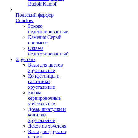
Rudolf Kampf
Польский фарфор
Сmielow
Рококо
недекорированный
Камелия Серый
орнамент
Oktawa
недекорированный
Хрусталь
Вазы для цветов
хрустальные
Конфетницы и
салатники
хрустальные
Блюда
сервировочные
хрустальные
Дозы, шкатулки и
копилки
хрустальные
Декор из хрусталя
Вазы для фруктов
и торта