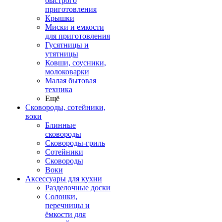
быстрого
приготовления
Крышки
Миски и емкости
для приготовления
Гусятницы и
утятницы
Ковши, соусники,
молоковарки
Малая бытовая
техника
Ещё
Сковороды, сотейники,
воки
Блинные
сковороды
Сковороды-гриль
Сотейники
Сковороды
Воки
Аксессуары для кухни
Разделочные доски
Солонки,
перечницы и
ёмкости для