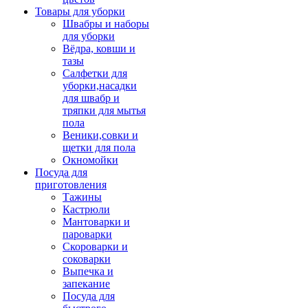
Товары для уборки
Швабры и наборы
для уборки
Вёдра, ковши и
тазы
Салфетки для
уборки,насадки
для швабр и
тряпки для мытья
пола
Веники,совки и
щетки для пола
Окномойки
Посуда для
приготовления
Тажины
Кастрюли
Мантоварки и
пароварки
Скороварки и
соковарки
Выпечка и
запекание
Посуда для