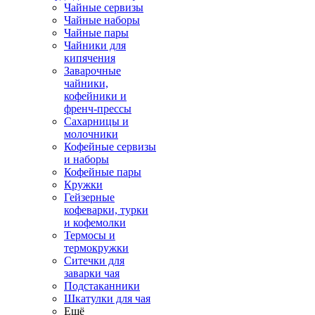
Чайные сервизы
Чайные наборы
Чайные пары
Чайники для
кипячения
Заварочные
чайники,
кофейники и
френч-прессы
Сахарницы и
молочники
Кофейные сервизы
и наборы
Кофейные пары
Кружки
Гейзерные
кофеварки, турки
и кофемолки
Термосы и
термокружки
Ситечки для
заварки чая
Подстаканники
Шкатулки для чая
Ещё