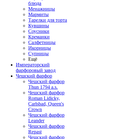
блюда
Менажницы
Мармиты
Тарелки для торта
Кувшины
Соусники
Креманки
Салфетницы
Икорницы
Супницы
Ещё
Императорский
фарфоровый завод
Чешский фарфор
Чешский фарфор
Thun 1794 a.s.
Чешский фарфор
Roman Lidicky,
Carlsbad, Queen's
Crown
Чешский фарфор
Leander
Чешский фарфор
Repast
Чешский фарфор