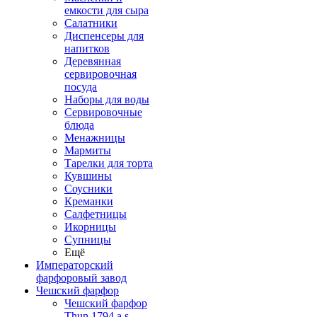
емкости для сыра
Салатники
Диспенсеры для
напитков
Деревянная
сервировочная
посуда
Наборы для воды
Сервировочные
блюда
Менажницы
Мармиты
Тарелки для торта
Кувшины
Соусники
Креманки
Салфетницы
Икорницы
Супницы
Ещё
Императорский
фарфоровый завод
Чешский фарфор
Чешский фарфор
Thun 1794 a.s.