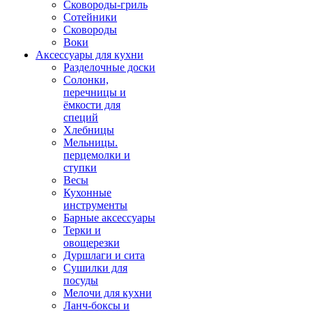
Сковороды-гриль
Сотейники
Сковороды
Воки
Аксессуары для кухни
Разделочные доски
Солонки,
перечницы и
ёмкости для
специй
Хлебницы
Мельницы.
перцемолки и
ступки
Весы
Кухонные
инструменты
Барные аксессуары
Терки и
овощерезки
Дуршлаги и сита
Сушилки для
посуды
Мелочи для кухни
Ланч-боксы и