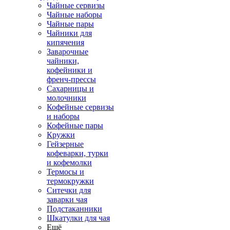
Чайные сервизы
Чайные наборы
Чайные пары
Чайники для
кипячения
Заварочные
чайники,
кофейники и
френч-прессы
Сахарницы и
молочники
Кофейные сервизы
и наборы
Кофейные пары
Кружки
Гейзерные
кофеварки, турки
и кофемолки
Термосы и
термокружки
Ситечки для
заварки чая
Подстаканники
Шкатулки для чая
Ещё