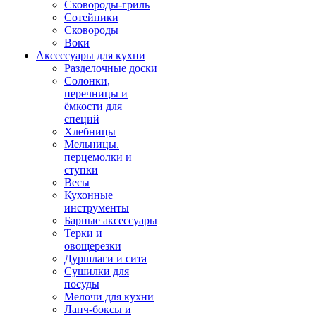
Сковороды-гриль
Сотейники
Сковороды
Воки
Аксессуары для кухни
Разделочные доски
Солонки,
перечницы и
ёмкости для
специй
Хлебницы
Мельницы.
перцемолки и
ступки
Весы
Кухонные
инструменты
Барные аксессуары
Терки и
овощерезки
Дуршлаги и сита
Сушилки для
посуды
Мелочи для кухни
Ланч-боксы и