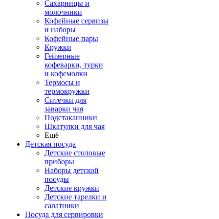
Сахарницы и
молочники
Кофейные сервизы
и наборы
Кофейные пары
Кружки
Гейзерные
кофеварки, турки
и кофемолки
Термосы и
термокружки
Ситечки для
заварки чая
Подстаканники
Шкатулки для чая
Ещё
Детская посуда
Детские столовые
приборы
Наборы детской
посуды
Детские кружки
Детские тарелки и
салатники
Посуда для сервировки