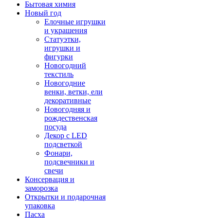
Бытовая химия
Новый год
Елочные игрушки
и украшения
Статуэтки,
игрушки и
фигурки
Новогодний
текстиль
Новогодние
венки, ветки, ели
декоративные
Новогодняя и
рождественская
посуда
Декор с LED
подсветкой
Фонари,
подсвечники и
свечи
Консервация и
заморозка
Открытки и подарочная
упаковка
Пасха