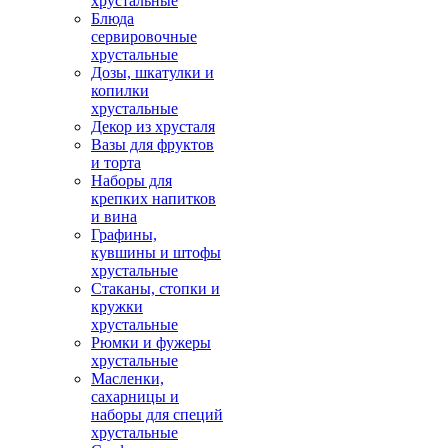
хрустальные
Блюда
сервировочные
хрустальные
Дозы, шкатулки и
копилки
хрустальные
Декор из хрусталя
Вазы для фруктов
и торта
Наборы для
крепких напитков
и вина
Графины,
кувшины и штофы
хрустальные
Стаканы, стопки и
кружки
хрустальные
Рюмки и фужеры
хрустальные
Масленки,
сахарницы и
наборы для специй
хрустальные