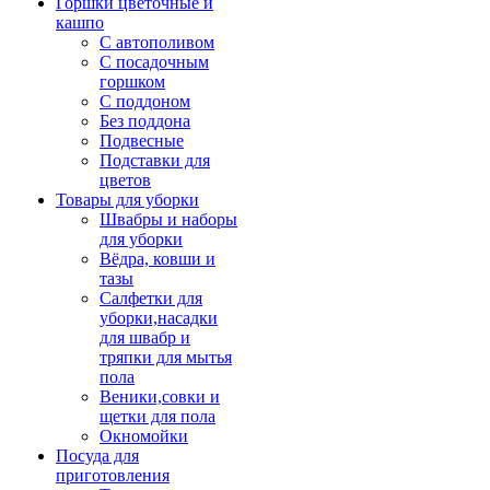
Горшки цветочные и
кашпо
С автополивом
С посадочным
горшком
С поддоном
Без поддона
Подвесные
Подставки для
цветов
Товары для уборки
Швабры и наборы
для уборки
Вёдра, ковши и
тазы
Салфетки для
уборки,насадки
для швабр и
тряпки для мытья
пола
Веники,совки и
щетки для пола
Окномойки
Посуда для
приготовления