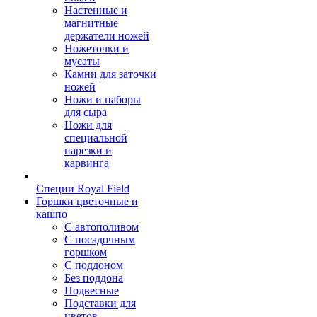
Настенные и
магнитные
держатели ножей
Ножеточки и
мусаты
Камни для заточки
ножей
Ножи и наборы
для сыра
Ножи для
специальной
нарезки и
карвинга
Специи Royal Field
Горшки цветочные и
кашпо
С автополивом
С посадочным
горшком
С поддоном
Без поддона
Подвесные
Подставки для
цветов