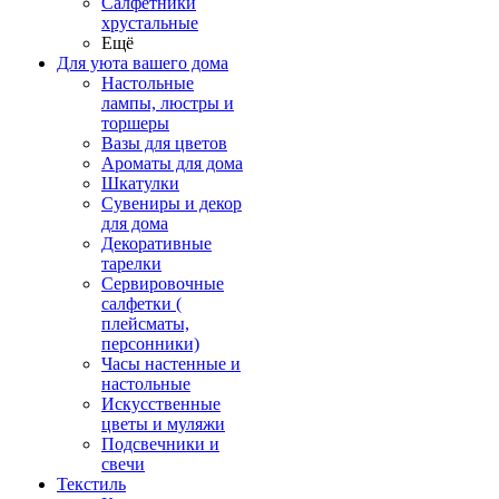
Салфетники
хрустальные
Ещё
Для уюта вашего дома
Настольные
лампы, люстры и
торшеры
Вазы для цветов
Ароматы для дома
Шкатулки
Сувениры и декор
для дома
Декоративные
тарелки
Сервировочные
салфетки (
плейсматы,
персонники)
Часы настенные и
настольные
Искусственные
цветы и муляжи
Подсвечники и
свечи
Текстиль