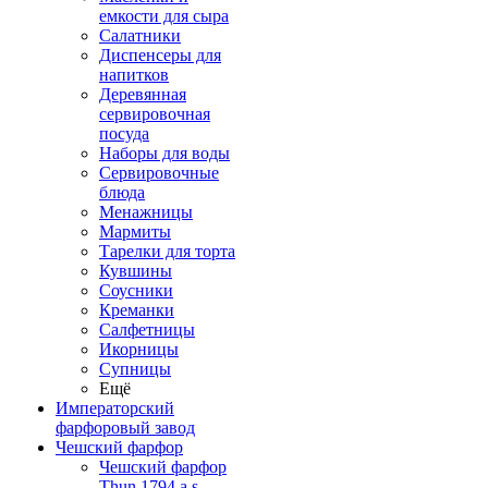
емкости для сыра
Салатники
Диспенсеры для
напитков
Деревянная
сервировочная
посуда
Наборы для воды
Сервировочные
блюда
Менажницы
Мармиты
Тарелки для торта
Кувшины
Соусники
Креманки
Салфетницы
Икорницы
Супницы
Ещё
Императорский
фарфоровый завод
Чешский фарфор
Чешский фарфор
Thun 1794 a.s.