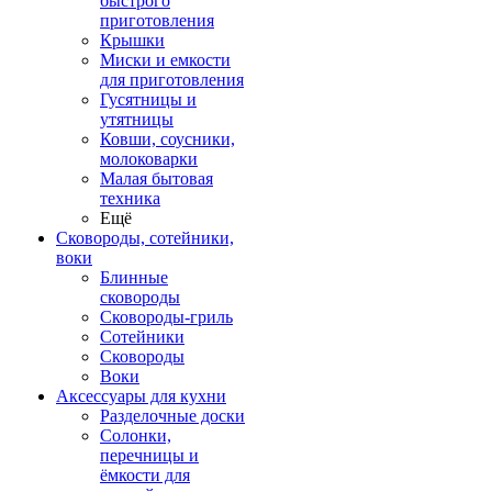
быстрого
приготовления
Крышки
Миски и емкости
для приготовления
Гусятницы и
утятницы
Ковши, соусники,
молоковарки
Малая бытовая
техника
Ещё
Сковороды, сотейники,
воки
Блинные
сковороды
Сковороды-гриль
Сотейники
Сковороды
Воки
Аксессуары для кухни
Разделочные доски
Солонки,
перечницы и
ёмкости для