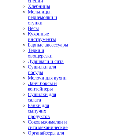
специй
Хлебницы
Мельницы.
перцемолки и
ступки
Весы
Кухонные
инструменты
Барные аксессуары
Терки и
овощерезки
Дуршлаги и сита
Сушилки для
посуды
Мелочи для кухни
Ланч-боксы и
контейнеры
Сушилки для
салата
Банки для
сыпучих
продуктов
Соковыжималки и
сита механические
Органайзеры для