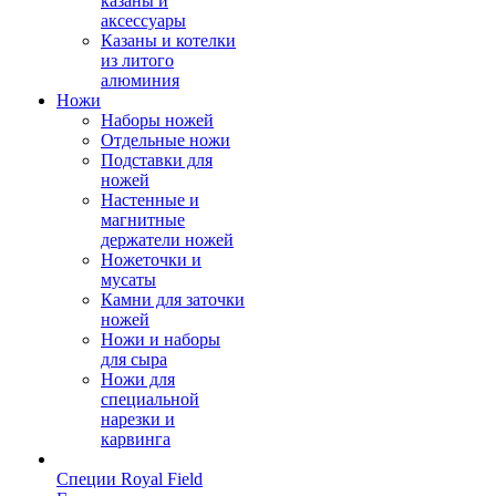
казаны и
аксессуары
Казаны и котелки
из литого
алюминия
Ножи
Наборы ножей
Отдельные ножи
Подставки для
ножей
Настенные и
магнитные
держатели ножей
Ножеточки и
мусаты
Камни для заточки
ножей
Ножи и наборы
для сыра
Ножи для
специальной
нарезки и
карвинга
Специи Royal Field