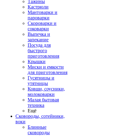
Тажины
Кастрюли
Мантоварки и
пароварки
Скороварки и
соковарки
Выпечка и
запекание
Посуда для
быстрого
приготовления
Крышки
Миски и емкости
для приготовления
Гусятницы и
утятницы
Ковши, соусники,
молоковарки
Малая бытовая
техника
Ещё
Сковороды, сотейники,
воки
Блинные
сковороды