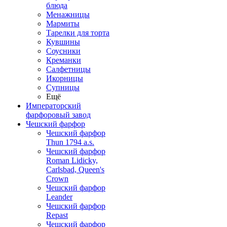
блюда
Менажницы
Мармиты
Тарелки для торта
Кувшины
Соусники
Креманки
Салфетницы
Икорницы
Супницы
Ещё
Императорский
фарфоровый завод
Чешский фарфор
Чешский фарфор
Thun 1794 a.s.
Чешский фарфор
Roman Lidicky,
Carlsbad, Queen's
Crown
Чешский фарфор
Leander
Чешский фарфор
Repast
Чешский фарфор