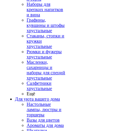
Наборы для
крепких напитков
и вина
Графины,
кувшины и штофы
хрустальные
Стаканы, стопки и
кружки
хрустальные
Рюмки и фужеры
хрустальные
Масленки,
сахарницы и
наборы для специй
хрустальные
Салфетники
хрустальные
Ещё
Для уюта вашего дома
Настольные
лампы, люстры и
торшеры
Вазы для цветов
Ароматы для дома
Шкатулки