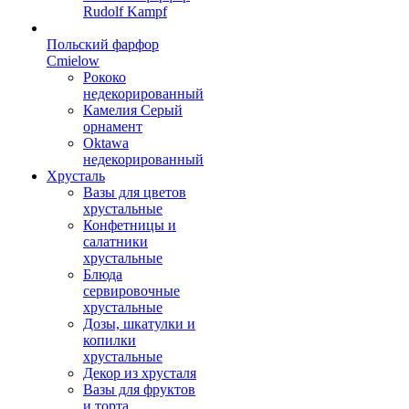
Rudolf Kampf
Польский фарфор
Сmielow
Рококо
недекорированный
Камелия Серый
орнамент
Oktawa
недекорированный
Хрусталь
Вазы для цветов
хрустальные
Конфетницы и
салатники
хрустальные
Блюда
сервировочные
хрустальные
Дозы, шкатулки и
копилки
хрустальные
Декор из хрусталя
Вазы для фруктов
и торта