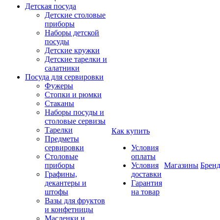
Детская посуда
Детские столовые
приборы
Наборы детской
посуды
Детские кружки
Детские тарелки и
салатники
Посуда для сервировки
Фужеры
Стопки и рюмки
Стаканы
Наборы посуды и
столовые сервизы
Тарелки
Как купить
Предметы
сервировки
Условия
Столовые
оплаты
приборы
Условия
Магазины
Брен
Графины,
доставки
декантеры и
Гарантия
штофы
на товар
Вазы для фруктов
и конфетницы
Масленки и