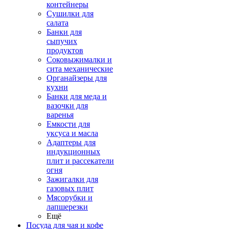
контейнеры
Сушилки для
салата
Банки для
сыпучих
продуктов
Соковыжималки и
сита механические
Органайзеры для
кухни
Банки для меда и
вазочки для
варенья
Емкости для
уксуса и масла
Адаптеры для
индукционных
плит и рассекатели
огня
Зажигалки для
газовых плит
Мясорубки и
лапшерезки
Ещё
Посуда для чая и кофе