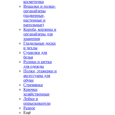
косметички
Вешалки и полки-
органайзеры
(надверные,
настенные и
напольные)
Короба, корзины и
органайзеры для
хранения
Гладильные доски
и чехлы
Сушилки для
белья
Ролики и щетки
для одежды
Полки, этажерки и
аксессуары для
обуви
Стремянки
Крючки
хозяйственные
Лейки и
опрыскиватели
Разное
Ещё