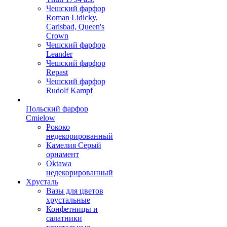
Чешский фарфор
Roman Lidicky,
Carlsbad, Queen's
Crown
Чешский фарфор
Leander
Чешский фарфор
Repast
Чешский фарфор
Rudolf Kampf
Польский фарфор
Сmielow
Рококо
недекорированный
Камелия Серый
орнамент
Oktawa
недекорированный
Хрусталь
Вазы для цветов
хрустальные
Конфетницы и
салатники