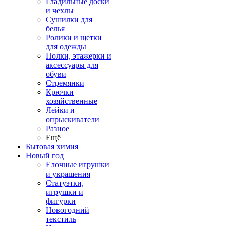
Гладильные доски
и чехлы
Сушилки для
белья
Ролики и щетки
для одежды
Полки, этажерки и
аксессуары для
обуви
Стремянки
Крючки
хозяйственные
Лейки и
опрыскиватели
Разное
Ещё
Бытовая химия
Новый год
Елочные игрушки
и украшения
Статуэтки,
игрушки и
фигурки
Новогодний
текстиль