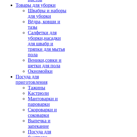
Товары для уборки
Швабры и наборы
для уборки
Вёдра, ковши и
тазы
Салфетки для
уборки,насадки
для швабр и
тряпки для мытья
пола
Веники,совки и
щетки для пола
Окномойки
Посуда для
приготовления
Тажины
Кастрюли
Мантоварки и
пароварки
Скороварки и
соковарки
Выпечка и
запекание
Посуда для