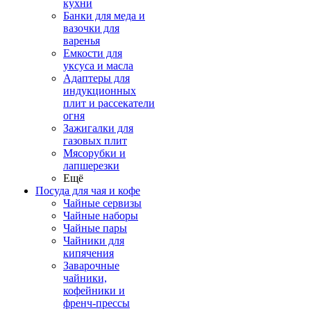
кухни
Банки для меда и
вазочки для
варенья
Емкости для
уксуса и масла
Адаптеры для
индукционных
плит и рассекатели
огня
Зажигалки для
газовых плит
Мясорубки и
лапшерезки
Ещё
Посуда для чая и кофе
Чайные сервизы
Чайные наборы
Чайные пары
Чайники для
кипячения
Заварочные
чайники,
кофейники и
френч-прессы