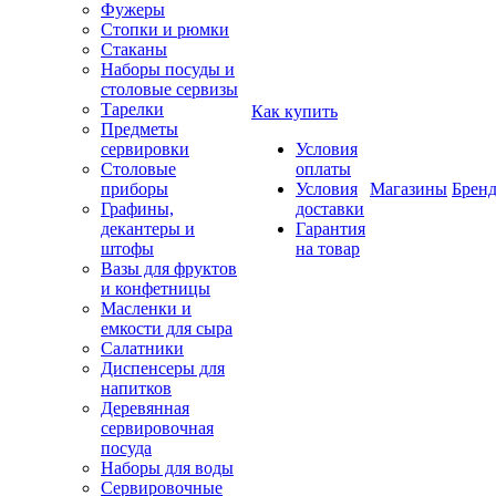
Фужеры
Стопки и рюмки
Стаканы
Наборы посуды и
столовые сервизы
Тарелки
Как купить
Предметы
сервировки
Условия
Столовые
оплаты
приборы
Условия
Магазины
Брен
Графины,
доставки
декантеры и
Гарантия
штофы
на товар
Вазы для фруктов
и конфетницы
Масленки и
емкости для сыра
Салатники
Диспенсеры для
напитков
Деревянная
сервировочная
посуда
Наборы для воды
Сервировочные