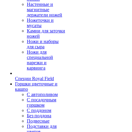
Настенные и
магнитные
держатели ножей
Ножеточки и
мусаты
Камни для заточки
ножей
Ножи и наборы
для сыра
Ножи для
специальной
нарезки и
карвинга
Специи Royal Field
Горшки цветочные и
кашпо
С автополивом
С посадочным
горшком
С поддоном
Без поддона
Подвесные
Подставки для
цветов