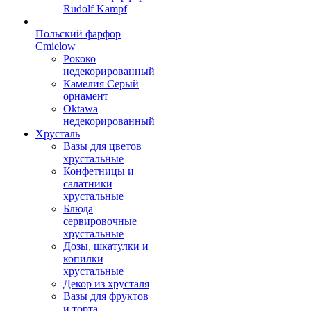
Rudolf Kampf
Польский фарфор
Сmielow
Рококо
недекорированный
Камелия Серый
орнамент
Oktawa
недекорированный
Хрусталь
Вазы для цветов
хрустальные
Конфетницы и
салатники
хрустальные
Блюда
сервировочные
хрустальные
Дозы, шкатулки и
копилки
хрустальные
Декор из хрусталя
Вазы для фруктов
и торта