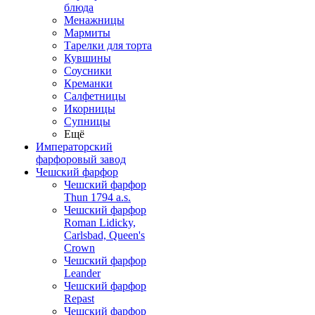
блюда
Менажницы
Мармиты
Тарелки для торта
Кувшины
Соусники
Креманки
Салфетницы
Икорницы
Супницы
Ещё
Императорский
фарфоровый завод
Чешский фарфор
Чешский фарфор
Thun 1794 a.s.
Чешский фарфор
Roman Lidicky,
Carlsbad, Queen's
Crown
Чешский фарфор
Leander
Чешский фарфор
Repast
Чешский фарфор