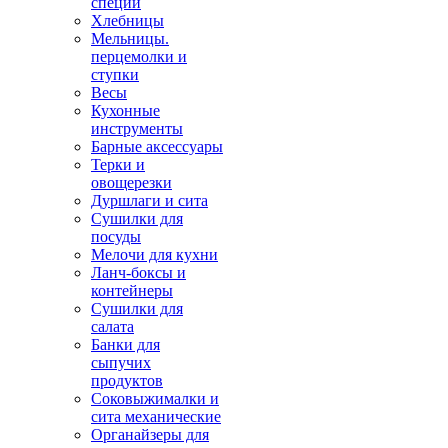
специй
Хлебницы
Мельницы.
перцемолки и
ступки
Весы
Кухонные
инструменты
Барные аксессуары
Терки и
овощерезки
Дуршлаги и сита
Сушилки для
посуды
Мелочи для кухни
Ланч-боксы и
контейнеры
Сушилки для
салата
Банки для
сыпучих
продуктов
Соковыжималки и
сита механические
Органайзеры для