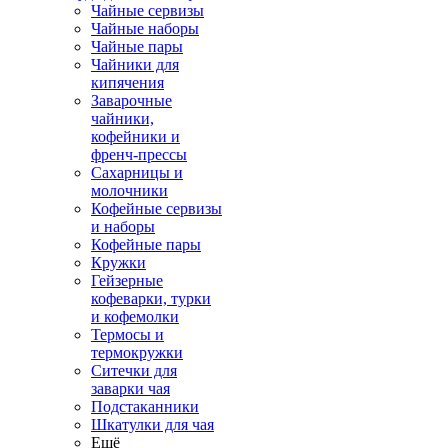
Чайные сервизы
Чайные наборы
Чайные пары
Чайники для
кипячения
Заварочные
чайники,
кофейники и
френч-прессы
Сахарницы и
молочники
Кофейные сервизы
и наборы
Кофейные пары
Кружки
Гейзерные
кофеварки, турки
и кофемолки
Термосы и
термокружки
Ситечки для
заварки чая
Подстаканники
Шкатулки для чая
Ещё