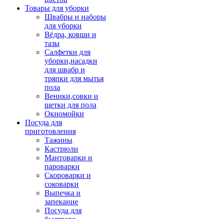
Товары для уборки
Швабры и наборы
для уборки
Вёдра, ковши и
тазы
Салфетки для
уборки,насадки
для швабр и
тряпки для мытья
пола
Веники,совки и
щетки для пола
Окномойки
Посуда для
приготовления
Тажины
Кастрюли
Мантоварки и
пароварки
Скороварки и
соковарки
Выпечка и
запекание
Посуда для