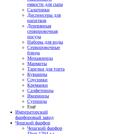
емкости для сыра
Салатники
Диспенсеры для
напитков
Деревянная
сервировочная
посуда
Наборы для воды
Сервировочные
блюда
Менажницы
Мармиты
Тарелки для торта
Кувшины
Соусники
Креманки
Салфетницы
Икорницы
Супницы
Ещё
Императорский
фарфоровый завод
Чешский фарфор
Чешский фарфор
Thun 1794 a.s.