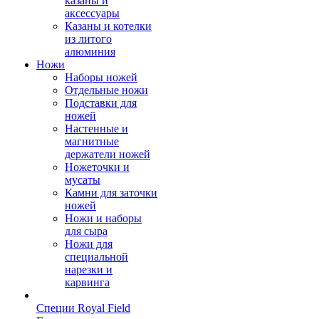
казаны и
аксессуары
Казаны и котелки
из литого
алюминия
Ножи
Наборы ножей
Отдельные ножи
Подставки для
ножей
Настенные и
магнитные
держатели ножей
Ножеточки и
мусаты
Камни для заточки
ножей
Ножи и наборы
для сыра
Ножи для
специальной
нарезки и
карвинга
Специи Royal Field