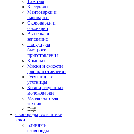
Тажины
Кастрюли
Мантоварки и
пароварки
Скороварки и
соковарки
Выпечка и
запекание
Посуда для
быстрого
приготовления
Крышки
Миски и емкости
для приготовления
Гусятницы и
утятницы
Ковши, соусники,
молоковарки
Малая бытовая
техника
Ещё
Сковороды, сотейники,
воки
Блинные
сковороды