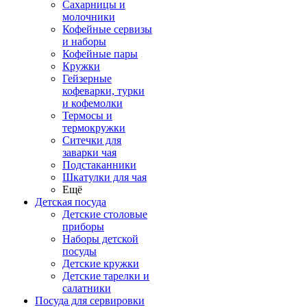
Сахарницы и
молочники
Кофейные сервизы
и наборы
Кофейные пары
Кружки
Гейзерные
кофеварки, турки
и кофемолки
Термосы и
термокружки
Ситечки для
заварки чая
Подстаканники
Шкатулки для чая
Ещё
Детская посуда
Детские столовые
приборы
Наборы детской
посуды
Детские кружки
Детские тарелки и
салатники
Посуда для сервировки