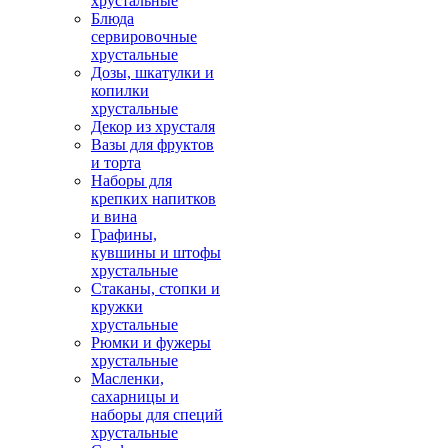
хрустальные
Блюда
сервировочные
хрустальные
Дозы, шкатулки и
копилки
хрустальные
Декор из хрусталя
Вазы для фруктов
и торта
Наборы для
крепких напитков
и вина
Графины,
кувшины и штофы
хрустальные
Стаканы, стопки и
кружки
хрустальные
Рюмки и фужеры
хрустальные
Масленки,
сахарницы и
наборы для специй
хрустальные