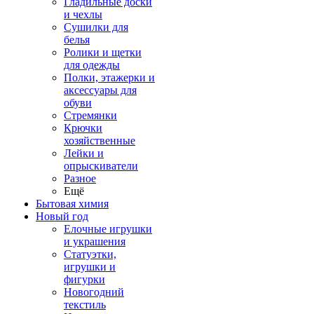
Гладильные доски
и чехлы
Сушилки для
белья
Ролики и щетки
для одежды
Полки, этажерки и
аксессуары для
обуви
Стремянки
Крючки
хозяйственные
Лейки и
опрыскиватели
Разное
Ещё
Бытовая химия
Новый год
Елочные игрушки
и украшения
Статуэтки,
игрушки и
фигурки
Новогодний
текстиль