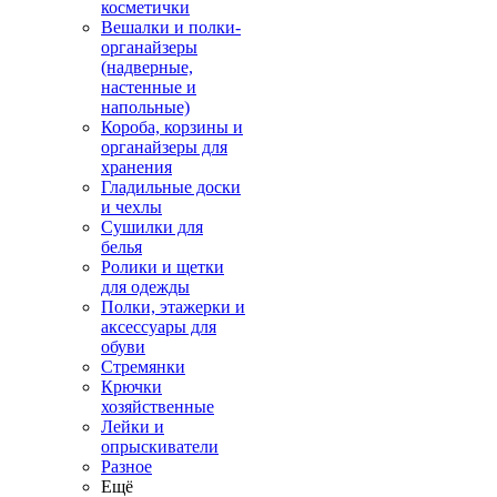
косметички
Вешалки и полки-
органайзеры
(надверные,
настенные и
напольные)
Короба, корзины и
органайзеры для
хранения
Гладильные доски
и чехлы
Сушилки для
белья
Ролики и щетки
для одежды
Полки, этажерки и
аксессуары для
обуви
Стремянки
Крючки
хозяйственные
Лейки и
опрыскиватели
Разное
Ещё