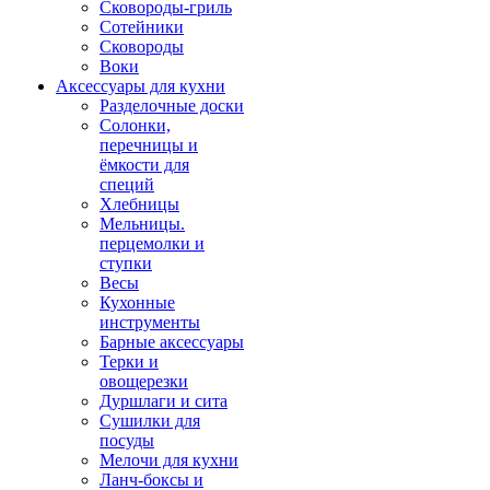
Сковороды-гриль
Сотейники
Сковороды
Воки
Аксессуары для кухни
Разделочные доски
Солонки,
перечницы и
ёмкости для
специй
Хлебницы
Мельницы.
перцемолки и
ступки
Весы
Кухонные
инструменты
Барные аксессуары
Терки и
овощерезки
Дуршлаги и сита
Сушилки для
посуды
Мелочи для кухни
Ланч-боксы и