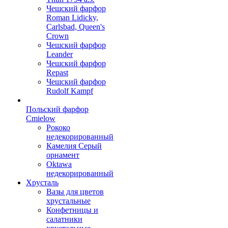
Чешский фарфор
Roman Lidicky,
Carlsbad, Queen's
Crown
Чешский фарфор
Leander
Чешский фарфор
Repast
Чешский фарфор
Rudolf Kampf
Польский фарфор
Сmielow
Рококо
недекорированный
Камелия Серый
орнамент
Oktawa
недекорированный
Хрусталь
Вазы для цветов
хрустальные
Конфетницы и
салатники