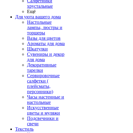
Салфетники
хрустальные
Ещё
Для уюта вашего дома
Настольные
лампы, люстры и
торшеры
Вазы для цветов
Ароматы для дома
Шкатулки
Сувениры и декор
для дома
Декоративные
тарелки
Сервировочные
салфетки (
плейсматы,
персонники)
Часы настенные и
настольные
Искусственные
цветы и муляжи
Подсвечники и
свечи
Текстиль