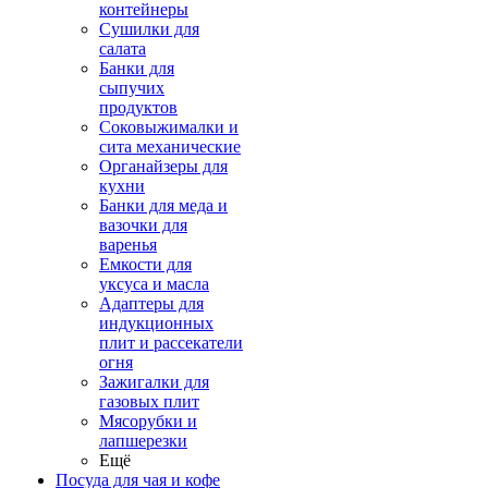
контейнеры
Сушилки для
салата
Банки для
сыпучих
продуктов
Соковыжималки и
сита механические
Органайзеры для
кухни
Банки для меда и
вазочки для
варенья
Емкости для
уксуса и масла
Адаптеры для
индукционных
плит и рассекатели
огня
Зажигалки для
газовых плит
Мясорубки и
лапшерезки
Ещё
Посуда для чая и кофе