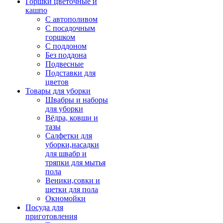
Горшки цветочные и
кашпо
С автополивом
С посадочным
горшком
С поддоном
Без поддона
Подвесные
Подставки для
цветов
Товары для уборки
Швабры и наборы
для уборки
Вёдра, ковши и
тазы
Салфетки для
уборки,насадки
для швабр и
тряпки для мытья
пола
Веники,совки и
щетки для пола
Окномойки
Посуда для
приготовления