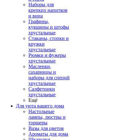
Наборы для
крепких напитков
и вина
Графины,
кувшины и штофы
хрустальные
Стаканы, стопки и
кружки
хрустальные
Рюмки и фужеры
хрустальные
Масленки,
сахарницы и
наборы для специй
хрустальные
Салфетники
хрустальные
Ещё
Для уюта вашего дома
Настольные
лампы, люстры и
торшеры
Вазы для цветов
Ароматы для дома
Шкатулки