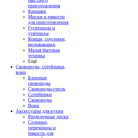
быстрого
приготовления
Крышки
Миски и емкости
для приготовления
Гусятницы и
утятницы
Ковши, соусники,
молоковарки
Малая бытовая
техника
Ещё
Сковороды, сотейники,
воки
Блинные
сковороды
Сковороды-гриль
Сотейники
Сковороды
Воки
Аксессуары для кухни
Разделочные доски
Солонки,
перечницы и
ёмкости для