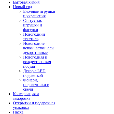
Бытовая химия
Новый год
Елочные игрушки
и украшения
Статуэтки,
игрушки и
фигурки
Новогодний
текстиль
Новогодние
венки, ветки, ели
декоративные
Новогодняя и
рождественская
посуда
Декор с LED
подсветкой
Фонари,
подсвечники и
свечи
Консервация и
заморозка
Открытки и подарочная
упаковка
Пасха