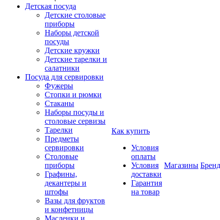
Детская посуда
Детские столовые
приборы
Наборы детской
посуды
Детские кружки
Детские тарелки и
салатники
Посуда для сервировки
Фужеры
Стопки и рюмки
Стаканы
Наборы посуды и
столовые сервизы
Тарелки
Как купить
Предметы
сервировки
Условия
Столовые
оплаты
приборы
Условия
Магазины
Брен
Графины,
доставки
декантеры и
Гарантия
штофы
на товар
Вазы для фруктов
и конфетницы
Масленки и