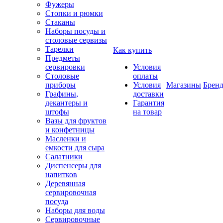
Фужеры
Стопки и рюмки
Стаканы
Наборы посуды и
столовые сервизы
Тарелки
Как купить
Предметы
сервировки
Условия
Столовые
оплаты
приборы
Условия
Магазины
Брен
Графины,
доставки
декантеры и
Гарантия
штофы
на товар
Вазы для фруктов
и конфетницы
Масленки и
емкости для сыра
Салатники
Диспенсеры для
напитков
Деревянная
сервировочная
посуда
Наборы для воды
Сервировочные