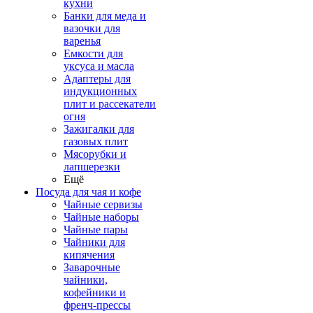
кухни
Банки для меда и
вазочки для
варенья
Емкости для
уксуса и масла
Адаптеры для
индукционных
плит и рассекатели
огня
Зажигалки для
газовых плит
Мясорубки и
лапшерезки
Ещё
Посуда для чая и кофе
Чайные сервизы
Чайные наборы
Чайные пары
Чайники для
кипячения
Заварочные
чайники,
кофейники и
френч-прессы