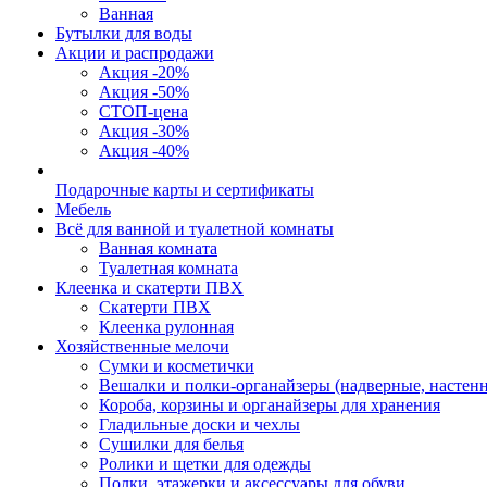
Ванная
Бутылки для воды
Акции и распродажи
Акция -20%
Акция -50%
СТОП-цена
Акция -30%
Акция -40%
Подарочные карты и сертификаты
Мебель
Всё для ванной и туалетной комнаты
Ванная комната
Туалетная комната
Клеенка и скатерти ПВХ
Скатерти ПВХ
Клеенка рулонная
Хозяйственные мелочи
Сумки и косметички
Вешалки и полки-органайзеры (надверные, настен
Короба, корзины и органайзеры для хранения
Гладильные доски и чехлы
Сушилки для белья
Ролики и щетки для одежды
Полки, этажерки и аксессуары для обуви