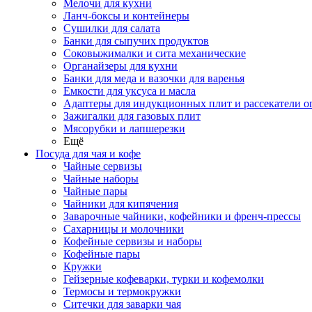
Мелочи для кухни
Ланч-боксы и контейнеры
Сушилки для салата
Банки для сыпучих продуктов
Соковыжималки и сита механические
Органайзеры для кухни
Банки для меда и вазочки для варенья
Емкости для уксуса и масла
Адаптеры для индукционных плит и рассекатели о
Зажигалки для газовых плит
Мясорубки и лапшерезки
Ещё
Посуда для чая и кофе
Чайные сервизы
Чайные наборы
Чайные пары
Чайники для кипячения
Заварочные чайники, кофейники и френч-прессы
Сахарницы и молочники
Кофейные сервизы и наборы
Кофейные пары
Кружки
Гейзерные кофеварки, турки и кофемолки
Термосы и термокружки
Ситечки для заварки чая