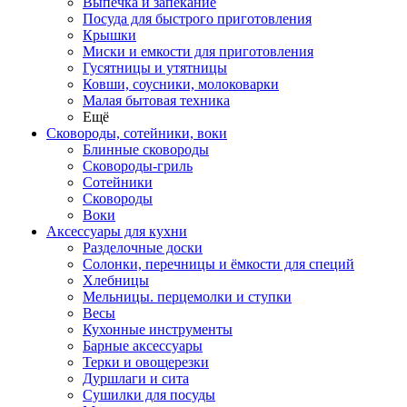
Выпечка и запекание
Посуда для быстрого приготовления
Крышки
Миски и емкости для приготовления
Гусятницы и утятницы
Ковши, соусники, молоковарки
Малая бытовая техника
Ещё
Сковороды, сотейники, воки
Блинные сковороды
Сковороды-гриль
Сотейники
Сковороды
Воки
Аксессуары для кухни
Разделочные доски
Солонки, перечницы и ёмкости для специй
Хлебницы
Мельницы. перцемолки и ступки
Весы
Кухонные инструменты
Барные аксессуары
Терки и овощерезки
Дуршлаги и сита
Сушилки для посуды