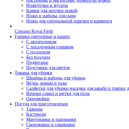
Настенные и магнитные держатели ножей
Ножеточки и мусаты
Камни для заточки ножей
Ножи и наборы для сыра
Ножи для специальной нарезки и карвинга
Специи Royal Field
Горшки цветочные и кашпо
С автополивом
С посадочным горшком
С поддоном
Без поддона
Подвесные
Подставки для цветов
Товары для уборки
Швабры и наборы для уборки
Вёдра, ковши и тазы
Салфетки для уборки,насадки для швабр и тряпки 
Веники,совки и щетки для пола
Окномойки
Посуда для приготовления
Тажины
Кастрюли
Мантоварки и пароварки
Скороварки и соковарки