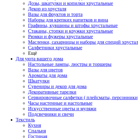
Дозы, шкатулки и копилки хрустальные
Декор из хрусталя
Вазы для фруктов и торта
Наборы для крепких напитков и вина
Графины, кувшины и штофы хрустальные
Стаканы, стопки и кружки хрустальные
Рюмки и фужеры хрустальные
Масленки, сахарницы и наборы для специй хруста
Салфетники хрустальные
Ещё
Для уюта вашего дома
Настольные лампы, люстры и торшеры
Вазы для цветов
Ароматы для дома
Шкатулки
Сувениры и декор для дома
Декоративные тарелки
Сервировочные салфетки ( плейсматы, персонники
Часы настенные и настольные
Искусственные цветы и муляжи
Подсвечники и свечи
Текстиль
Кухня
Спальня
Гостиная