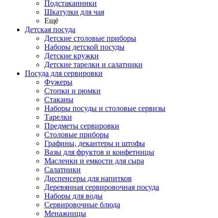
Подстаканники
Шкатулки для чая
Ещё
Детская посуда
Детские столовые приборы
Наборы детской посуды
Детские кружки
Детские тарелки и салатники
Посуда для сервировки
Фужеры
Стопки и рюмки
Стаканы
Наборы посуды и столовые сервизы
Тарелки
Предметы сервировки
Столовые приборы
Графины, декантеры и штофы
Вазы для фруктов и конфетницы
Масленки и емкости для сыра
Салатники
Диспенсеры для напитков
Деревянная сервировочная посуда
Наборы для воды
Сервировочные блюда
Менажницы