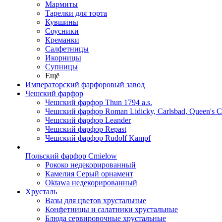
Мармиты
Тарелки для торта
Кувшины
Соусники
Креманки
Салфетницы
Икорницы
Супницы
Ещё
Императорский фарфоровый завод
Чешский фарфор
Чешский фарфор Thun 1794 a.s.
Чешский фарфор Roman Lidicky, Carlsbad, Queen's 
Чешский фарфор Leander
Чешский фарфор Repast
Чешский фарфор Rudolf Kampf
Польский фарфор Сmielow
Рококо недекорированный
Камелия Серый орнамент
Oktawa недекорированный
Хрусталь
Вазы для цветов хрустальные
Конфетницы и салатники хрустальные
Блюда сервировочные хрустальные