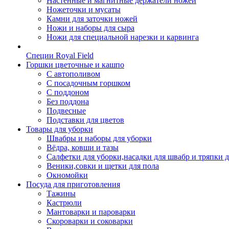
Настенные и магнитные держатели ножей
Ножеточки и мусаты
Камни для заточки ножей
Ножи и наборы для сыра
Ножи для специальной нарезки и карвинга
Специи Royal Field
Горшки цветочные и кашпо
С автополивом
С посадочным горшком
С поддоном
Без поддона
Подвесные
Подставки для цветов
Товары для уборки
Швабры и наборы для уборки
Вёдра, ковши и тазы
Салфетки для уборки,насадки для швабр и тряпки 
Веники,совки и щетки для пола
Окномойки
Посуда для приготовления
Тажины
Кастрюли
Мантоварки и пароварки
Скороварки и соковарки