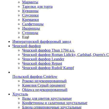
Мармиты
Тарелки для торта
Кувшины
Соусники
Креманки
Салфетницы
Икорницы
Супницы
Ещё
Императорский фарфоровый завод
Чешский фарфор
Чешский фарфор Thun 1794 a.s.
Чешский фарфор Roman Lidicky, Carlsbad, Queen's 
Чешский фарфор Leander
Чешский фарфор Repast
Чешский фарфор Rudolf Kampf
Польский фарфор Сmielow
Рококо недекорированный
Камелия Серый орнамент
Oktawa недекорированный
Хрусталь
Вазы для цветов хрустальные
Конфетницы и салатники хрустальные
Блюда сервировочные хрустальные