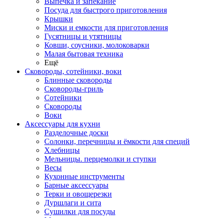
Выпечка и запекание
Посуда для быстрого приготовления
Крышки
Миски и емкости для приготовления
Гусятницы и утятницы
Ковши, соусники, молоковарки
Малая бытовая техника
Ещё
Сковороды, сотейники, воки
Блинные сковороды
Сковороды-гриль
Сотейники
Сковороды
Воки
Аксессуары для кухни
Разделочные доски
Солонки, перечницы и ёмкости для специй
Хлебницы
Мельницы. перцемолки и ступки
Весы
Кухонные инструменты
Барные аксессуары
Терки и овощерезки
Дуршлаги и сита
Сушилки для посуды