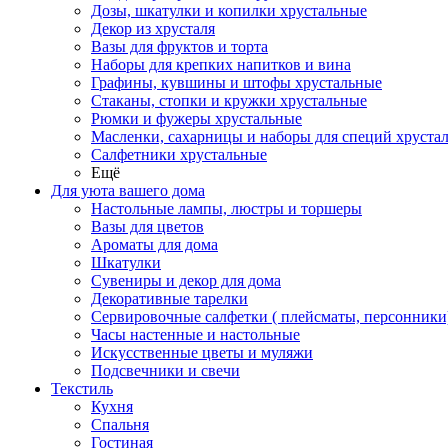
Дозы, шкатулки и копилки хрустальные
Декор из хрусталя
Вазы для фруктов и торта
Наборы для крепких напитков и вина
Графины, кувшины и штофы хрустальные
Стаканы, стопки и кружки хрустальные
Рюмки и фужеры хрустальные
Масленки, сахарницы и наборы для специй хруста
Салфетники хрустальные
Ещё
Для уюта вашего дома
Настольные лампы, люстры и торшеры
Вазы для цветов
Ароматы для дома
Шкатулки
Сувениры и декор для дома
Декоративные тарелки
Сервировочные салфетки ( плейсматы, персонники
Часы настенные и настольные
Искусственные цветы и муляжи
Подсвечники и свечи
Текстиль
Кухня
Спальня
Гостиная