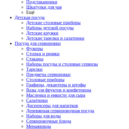
Подстаканники
Шкатулки для чая
Ещё
Детская посуда
Детские столовые приборы
Наборы детской посуды
Детские кружки
Детские тарелки и салатники
Посуда для сервировки
Фужеры
Стопки и рюмки
Стаканы
Наборы посуды и столовые сервизы
Тарелки
Предметы сервировки
Столовые приборы
Графины, декантеры и штофы
Вазы для фруктов и конфетницы
Масленки и емкости для сыра
Салатники
Диспенсеры для напитков
Деревянная сервировочная посуда
Наборы для воды
Сервировочные блюда
Менажницы