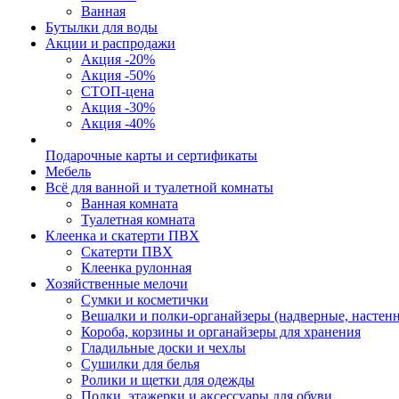
Ванная
Бутылки для воды
Акции и распродажи
Акция -20%
Акция -50%
СТОП-цена
Акция -30%
Акция -40%
Подарочные карты и сертификаты
Мебель
Всё для ванной и туалетной комнаты
Ванная комната
Туалетная комната
Клеенка и скатерти ПВХ
Скатерти ПВХ
Клеенка рулонная
Хозяйственные мелочи
Сумки и косметички
Вешалки и полки-органайзеры (надверные, настен
Короба, корзины и органайзеры для хранения
Гладильные доски и чехлы
Сушилки для белья
Ролики и щетки для одежды
Полки, этажерки и аксессуары для обуви