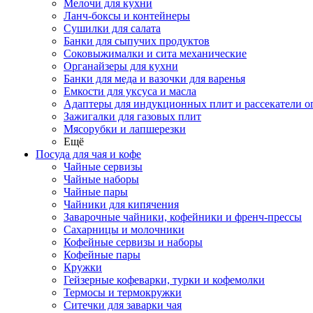
Мелочи для кухни
Ланч-боксы и контейнеры
Сушилки для салата
Банки для сыпучих продуктов
Соковыжималки и сита механические
Органайзеры для кухни
Банки для меда и вазочки для варенья
Емкости для уксуса и масла
Адаптеры для индукционных плит и рассекатели о
Зажигалки для газовых плит
Мясорубки и лапшерезки
Ещё
Посуда для чая и кофе
Чайные сервизы
Чайные наборы
Чайные пары
Чайники для кипячения
Заварочные чайники, кофейники и френч-прессы
Сахарницы и молочники
Кофейные сервизы и наборы
Кофейные пары
Кружки
Гейзерные кофеварки, турки и кофемолки
Термосы и термокружки
Ситечки для заварки чая