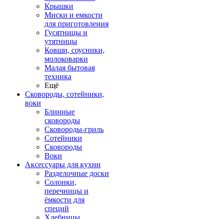
Крышки
Миски и емкости
для приготовления
Гусятницы и
утятницы
Ковши, соусники,
молоковарки
Малая бытовая
техника
Ещё
Сковороды, сотейники,
воки
Блинные
сковороды
Сковороды-гриль
Сотейники
Сковороды
Воки
Аксессуары для кухни
Разделочные доски
Солонки,
перечницы и
ёмкости для
специй
Хлебницы