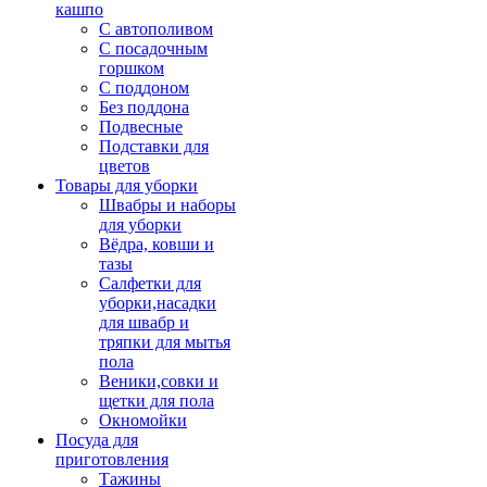
кашпо
С автополивом
С посадочным
горшком
С поддоном
Без поддона
Подвесные
Подставки для
цветов
Товары для уборки
Швабры и наборы
для уборки
Вёдра, ковши и
тазы
Салфетки для
уборки,насадки
для швабр и
тряпки для мытья
пола
Веники,совки и
щетки для пола
Окномойки
Посуда для
приготовления
Тажины