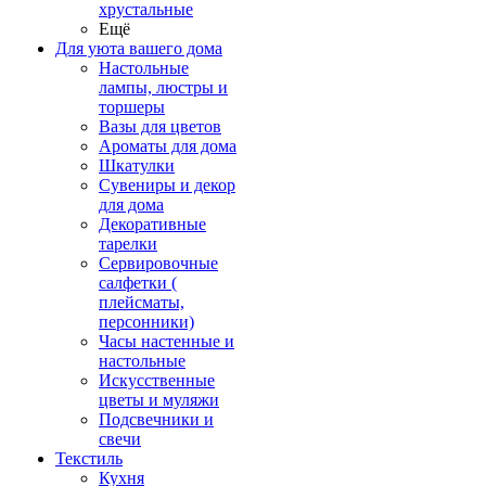
хрустальные
Ещё
Для уюта вашего дома
Настольные
лампы, люстры и
торшеры
Вазы для цветов
Ароматы для дома
Шкатулки
Сувениры и декор
для дома
Декоративные
тарелки
Сервировочные
салфетки (
плейсматы,
персонники)
Часы настенные и
настольные
Искусственные
цветы и муляжи
Подсвечники и
свечи
Текстиль
Кухня