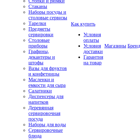
Стопки и рюмки
Стаканы
Наборы посуды и
столовые сервизы
Тарелки
Как купить
Предметы
сервировки
Условия
Столовые
оплаты
приборы
Условия
Магазины
Брен
Графины,
доставки
декантеры и
Гарантия
штофы
на товар
Вазы для фруктов
и конфетницы
Масленки и
емкости для сыра
Салатники
Диспенсеры для
напитков
Деревянная
сервировочная
посуда
Наборы для воды
Сервировочные
блюда