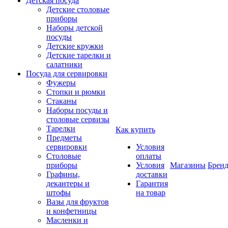
Детская посуда
Детские столовые
приборы
Наборы детской
посуды
Детские кружки
Детские тарелки и
салатники
Посуда для сервировки
Фужеры
Стопки и рюмки
Стаканы
Наборы посуды и
столовые сервизы
Тарелки
Как купить
Предметы
сервировки
Условия
Столовые
оплаты
приборы
Условия
Магазины
Брен
Графины,
доставки
декантеры и
Гарантия
штофы
на товар
Вазы для фруктов
и конфетницы
Масленки и