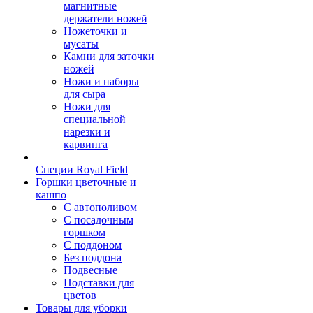
магнитные
держатели ножей
Ножеточки и
мусаты
Камни для заточки
ножей
Ножи и наборы
для сыра
Ножи для
специальной
нарезки и
карвинга
Специи Royal Field
Горшки цветочные и
кашпо
С автополивом
С посадочным
горшком
С поддоном
Без поддона
Подвесные
Подставки для
цветов
Товары для уборки