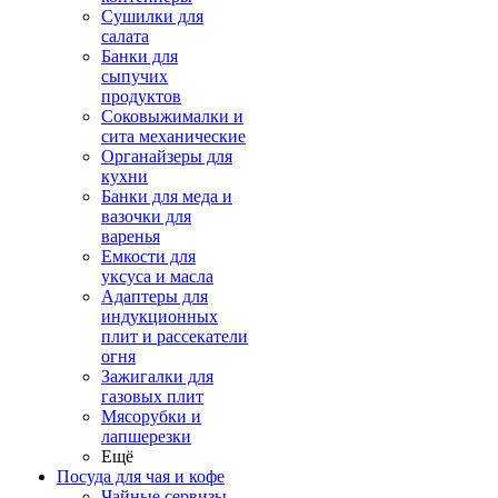
Сушилки для
салата
Банки для
сыпучих
продуктов
Соковыжималки и
сита механические
Органайзеры для
кухни
Банки для меда и
вазочки для
варенья
Емкости для
уксуса и масла
Адаптеры для
индукционных
плит и рассекатели
огня
Зажигалки для
газовых плит
Мясорубки и
лапшерезки
Ещё
Посуда для чая и кофе
Чайные сервизы