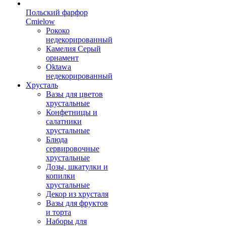
Польский фарфор
Сmielow
Рококо
недекорированный
Камелия Серый
орнамент
Oktawa
недекорированный
Хрусталь
Вазы для цветов
хрустальные
Конфетницы и
салатники
хрустальные
Блюда
сервировочные
хрустальные
Дозы, шкатулки и
копилки
хрустальные
Декор из хрусталя
Вазы для фруктов
и торта
Наборы для