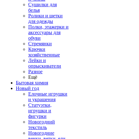
Сушилки для
белья
Ролики и щетки
для одежды
Полки, этажерки и
аксессуары для
обуви
Стремянки
Крючки
хозяйственные
Лейки и
опрыскиватели
Разное
Ещё
Бытовая химия
Новый год
Елочные игрушки
и украшения
Статуэтки,
игрушки и
фигурки
Новогодний
текстиль
Новогодние
венки, ветки, ели