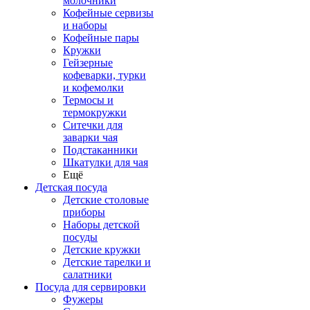
молочники
Кофейные сервизы
и наборы
Кофейные пары
Кружки
Гейзерные
кофеварки, турки
и кофемолки
Термосы и
термокружки
Ситечки для
заварки чая
Подстаканники
Шкатулки для чая
Ещё
Детская посуда
Детские столовые
приборы
Наборы детской
посуды
Детские кружки
Детские тарелки и
салатники
Посуда для сервировки
Фужеры