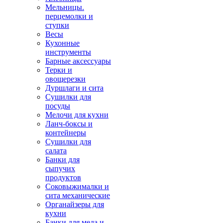
Мельницы.
перцемолки и
ступки
Весы
Кухонные
инструменты
Барные аксессуары
Терки и
овощерезки
Дуршлаги и сита
Сушилки для
посуды
Мелочи для кухни
Ланч-боксы и
контейнеры
Сушилки для
салата
Банки для
сыпучих
продуктов
Соковыжималки и
сита механические
Органайзеры для
кухни
Банки для меда и