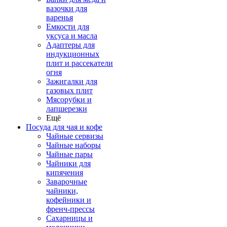
вазочки для
варенья
Емкости для
уксуса и масла
Адаптеры для
индукционных
плит и рассекатели
огня
Зажигалки для
газовых плит
Мясорубки и
лапшерезки
Ещё
Посуда для чая и кофе
Чайные сервизы
Чайные наборы
Чайные пары
Чайники для
кипячения
Заварочные
чайники,
кофейники и
френч-прессы
Сахарницы и