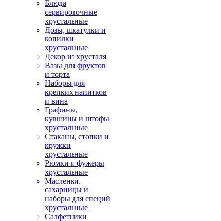
Блюда
сервировочные
хрустальные
Дозы, шкатулки и
копилки
хрустальные
Декор из хрусталя
Вазы для фруктов
и торта
Наборы для
крепких напитков
и вина
Графины,
кувшины и штофы
хрустальные
Стаканы, стопки и
кружки
хрустальные
Рюмки и фужеры
хрустальные
Масленки,
сахарницы и
наборы для специй
хрустальные
Салфетники