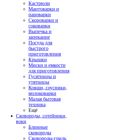
Кастрюли
Мантоварки и
пароварки
Скороварки и
соковарки
Выпечка и
запекание
Посуда для
быстрого
приготовления
Крышки
Миски и емкости
для приготовления
Гусятницы и
утятницы
Ковши, соусники,
молоковарки
Малая бытовая
техника
Ещё
Сковороды, сотейники,
воки
Блинные
сковороды
Сковороды-гриль