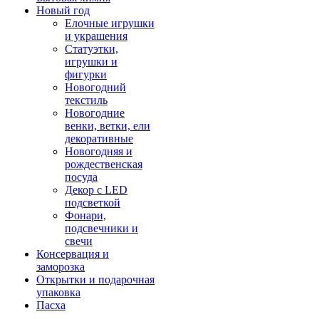
Новый год
Елочные игрушки
и украшения
Статуэтки,
игрушки и
фигурки
Новогодний
текстиль
Новогодние
венки, ветки, ели
декоративные
Новогодняя и
рождественская
посуда
Декор с LED
подсветкой
Фонари,
подсвечники и
свечи
Консервация и
заморозка
Открытки и подарочная
упаковка
Пасха