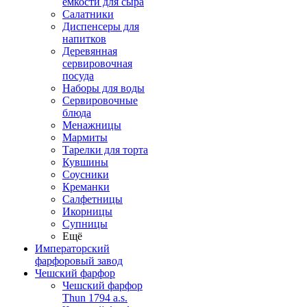
емкости для сыра
Салатники
Диспенсеры для
напитков
Деревянная
сервировочная
посуда
Наборы для воды
Сервировочные
блюда
Менажницы
Мармиты
Тарелки для торта
Кувшины
Соусники
Креманки
Салфетницы
Икорницы
Супницы
Ещё
Императорский
фарфоровый завод
Чешский фарфор
Чешский фарфор
Thun 1794 a.s.