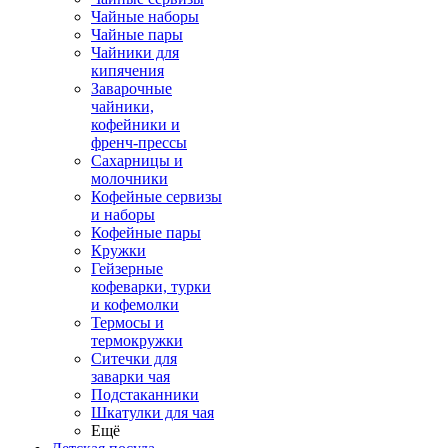
Чайные наборы
Чайные пары
Чайники для
кипячения
Заварочные
чайники,
кофейники и
френч-прессы
Сахарницы и
молочники
Кофейные сервизы
и наборы
Кофейные пары
Кружки
Гейзерные
кофеварки, турки
и кофемолки
Термосы и
термокружки
Ситечки для
заварки чая
Подстаканники
Шкатулки для чая
Ещё