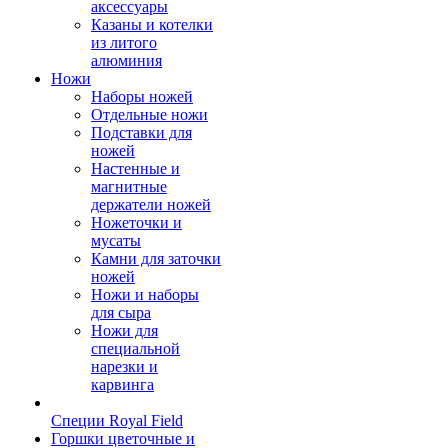
аксессуары
Казаны и котелки
из литого
алюминия
Ножи
Наборы ножей
Отдельные ножи
Подставки для
ножей
Настенные и
магнитные
держатели ножей
Ножеточки и
мусаты
Камни для заточки
ножей
Ножи и наборы
для сыра
Ножи для
специальной
нарезки и
карвинга
Специи Royal Field
Горшки цветочные и