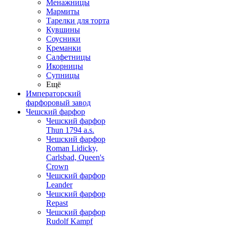
Менажницы
Мармиты
Тарелки для торта
Кувшины
Соусники
Креманки
Салфетницы
Икорницы
Супницы
Ещё
Императорский
фарфоровый завод
Чешский фарфор
Чешский фарфор
Thun 1794 a.s.
Чешский фарфор
Roman Lidicky,
Carlsbad, Queen's
Crown
Чешский фарфор
Leander
Чешский фарфор
Repast
Чешский фарфор
Rudolf Kampf