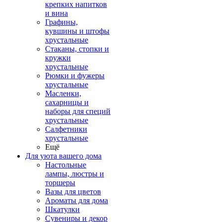
крепких напитков
и вина
Графины,
кувшины и штофы
хрустальные
Стаканы, стопки и
кружки
хрустальные
Рюмки и фужеры
хрустальные
Масленки,
сахарницы и
наборы для специй
хрустальные
Салфетники
хрустальные
Ещё
Для уюта вашего дома
Настольные
лампы, люстры и
торшеры
Вазы для цветов
Ароматы для дома
Шкатулки
Сувениры и декор