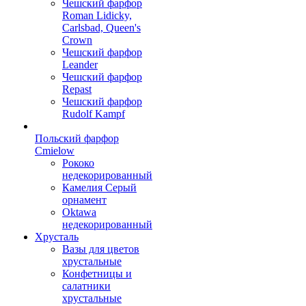
Чешский фарфор
Roman Lidicky,
Carlsbad, Queen's
Crown
Чешский фарфор
Leander
Чешский фарфор
Repast
Чешский фарфор
Rudolf Kampf
Польский фарфор
Сmielow
Рококо
недекорированный
Камелия Серый
орнамент
Oktawa
недекорированный
Хрусталь
Вазы для цветов
хрустальные
Конфетницы и
салатники
хрустальные