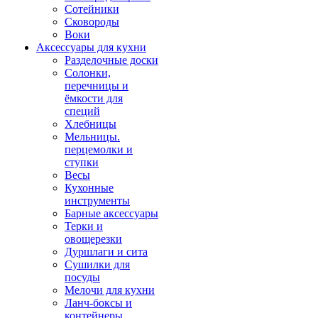
Сотейники
Сковороды
Воки
Аксессуары для кухни
Разделочные доски
Солонки,
перечницы и
ёмкости для
специй
Хлебницы
Мельницы.
перцемолки и
ступки
Весы
Кухонные
инструменты
Барные аксессуары
Терки и
овощерезки
Дуршлаги и сита
Сушилки для
посуды
Мелочи для кухни
Ланч-боксы и
контейнеры