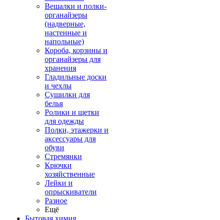
Вешалки и полки-
органайзеры
(надверные,
настенные и
напольные)
Короба, корзины и
органайзеры для
хранения
Гладильные доски
и чехлы
Сушилки для
белья
Ролики и щетки
для одежды
Полки, этажерки и
аксессуары для
обуви
Стремянки
Крючки
хозяйственные
Лейки и
опрыскиватели
Разное
Ещё
Бытовая химия