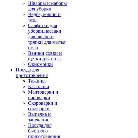
Швабры и наборы
для уборки
Вёдра, ковши и
тазы
Салфетки для
уборки,насадки
для швабр и
тряпки для мытья
пола
Веники,совки и
щетки для пола
Окномойки
Посуда для
приготовления
Тажины
Кастрюли
Мантоварки и
пароварки
Скороварки и
соковарки
Выпечка и
запекание
Посуда для
быстрого
приготовления