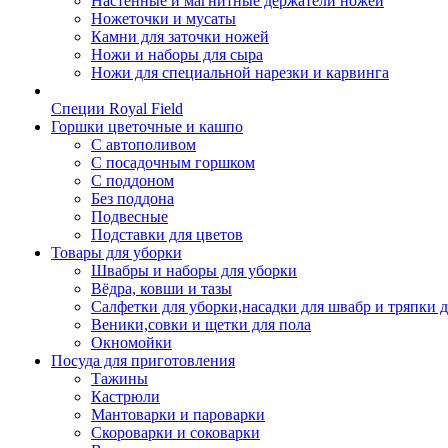
Настенные и магнитные держатели ножей
Ножеточки и мусаты
Камни для заточки ножей
Ножи и наборы для сыра
Ножи для специальной нарезки и карвинга
Специи Royal Field
Горшки цветочные и кашпо
С автополивом
С посадочным горшком
С поддоном
Без поддона
Подвесные
Подставки для цветов
Товары для уборки
Швабры и наборы для уборки
Вёдра, ковши и тазы
Салфетки для уборки,насадки для швабр и тряпки 
Веники,совки и щетки для пола
Окномойки
Посуда для приготовления
Тажины
Кастрюли
Мантоварки и пароварки
Скороварки и соковарки