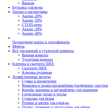
Ванная
Бутылки для воды
Акции и распродажи
Акция -20%
Акция -50%
СТОП-цена
Акция -30%
Акция -40%
Подарочные карты и сертификаты
Мебель
Всё для ванной и туалетной комнаты
Ванная комната
Туалетная комната
Клеенка и скатерти ПВХ
Скатерти ПВХ
Клеенка рулонная
Хозяйственные мелочи
Сумки и косметички
Вешалки и полки-органайзеры (надверные, настен
Короба, корзины и органайзеры для хранения
Гладильные доски и чехлы
Сушилки для белья
Ролики и щетки для одежды
Полки, этажерки и аксессуары для обуви