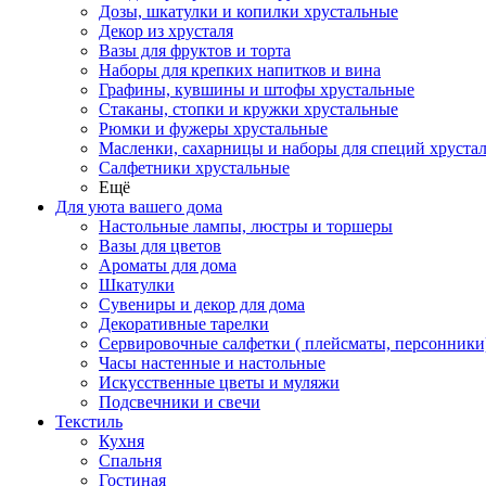
Дозы, шкатулки и копилки хрустальные
Декор из хрусталя
Вазы для фруктов и торта
Наборы для крепких напитков и вина
Графины, кувшины и штофы хрустальные
Стаканы, стопки и кружки хрустальные
Рюмки и фужеры хрустальные
Масленки, сахарницы и наборы для специй хруста
Салфетники хрустальные
Ещё
Для уюта вашего дома
Настольные лампы, люстры и торшеры
Вазы для цветов
Ароматы для дома
Шкатулки
Сувениры и декор для дома
Декоративные тарелки
Сервировочные салфетки ( плейсматы, персонники
Часы настенные и настольные
Искусственные цветы и муляжи
Подсвечники и свечи
Текстиль
Кухня
Спальня
Гостиная