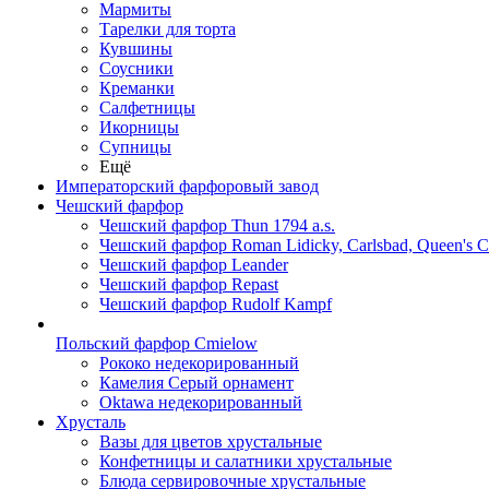
Мармиты
Тарелки для торта
Кувшины
Соусники
Креманки
Салфетницы
Икорницы
Супницы
Ещё
Императорский фарфоровый завод
Чешский фарфор
Чешский фарфор Thun 1794 a.s.
Чешский фарфор Roman Lidicky, Carlsbad, Queen's 
Чешский фарфор Leander
Чешский фарфор Repast
Чешский фарфор Rudolf Kampf
Польский фарфор Сmielow
Рококо недекорированный
Камелия Серый орнамент
Oktawa недекорированный
Хрусталь
Вазы для цветов хрустальные
Конфетницы и салатники хрустальные
Блюда сервировочные хрустальные