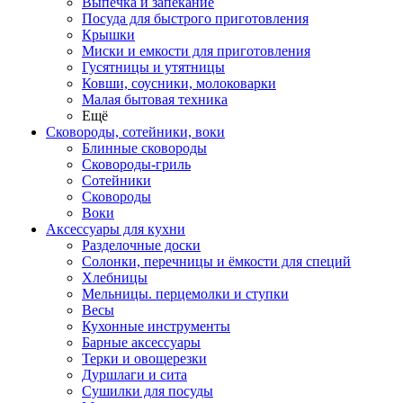
Выпечка и запекание
Посуда для быстрого приготовления
Крышки
Миски и емкости для приготовления
Гусятницы и утятницы
Ковши, соусники, молоковарки
Малая бытовая техника
Ещё
Сковороды, сотейники, воки
Блинные сковороды
Сковороды-гриль
Сотейники
Сковороды
Воки
Аксессуары для кухни
Разделочные доски
Солонки, перечницы и ёмкости для специй
Хлебницы
Мельницы. перцемолки и ступки
Весы
Кухонные инструменты
Барные аксессуары
Терки и овощерезки
Дуршлаги и сита
Сушилки для посуды