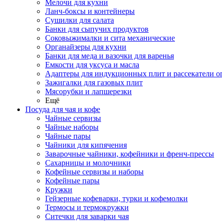
Мелочи для кухни
Ланч-боксы и контейнеры
Сушилки для салата
Банки для сыпучих продуктов
Соковыжималки и сита механические
Органайзеры для кухни
Банки для меда и вазочки для варенья
Емкости для уксуса и масла
Адаптеры для индукционных плит и рассекатели о
Зажигалки для газовых плит
Мясорубки и лапшерезки
Ещё
Посуда для чая и кофе
Чайные сервизы
Чайные наборы
Чайные пары
Чайники для кипячения
Заварочные чайники, кофейники и френч-прессы
Сахарницы и молочники
Кофейные сервизы и наборы
Кофейные пары
Кружки
Гейзерные кофеварки, турки и кофемолки
Термосы и термокружки
Ситечки для заварки чая