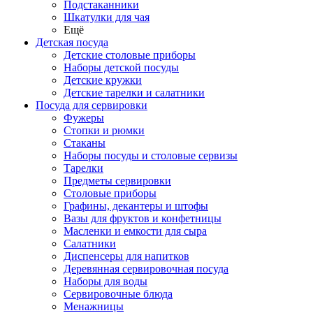
Подстаканники
Шкатулки для чая
Ещё
Детская посуда
Детские столовые приборы
Наборы детской посуды
Детские кружки
Детские тарелки и салатники
Посуда для сервировки
Фужеры
Стопки и рюмки
Стаканы
Наборы посуды и столовые сервизы
Тарелки
Предметы сервировки
Столовые приборы
Графины, декантеры и штофы
Вазы для фруктов и конфетницы
Масленки и емкости для сыра
Салатники
Диспенсеры для напитков
Деревянная сервировочная посуда
Наборы для воды
Сервировочные блюда
Менажницы