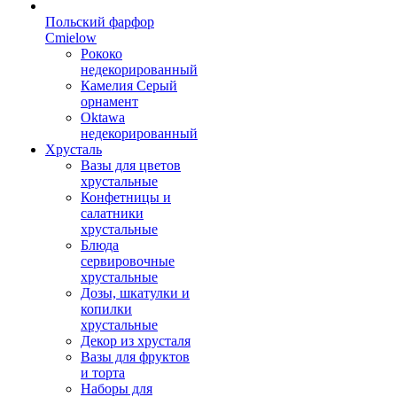
Польский фарфор
Сmielow
Рококо
недекорированный
Камелия Серый
орнамент
Oktawa
недекорированный
Хрусталь
Вазы для цветов
хрустальные
Конфетницы и
салатники
хрустальные
Блюда
сервировочные
хрустальные
Дозы, шкатулки и
копилки
хрустальные
Декор из хрусталя
Вазы для фруктов
и торта
Наборы для