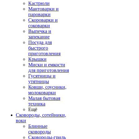
Кастрюли
Мантоварки и
пароварки
Скороварки и
соковарки
Выпечка и
запекание
Посуда для
быстрого
приготовления
Крышки
Миски и емкости
для приготовления
Гусятницы и
утятницы
Ковши, соусники,
молоковарки
Малая бытовая
техника
Ещё
Сковороды, сотейники,
воки
Блинные
сковороды
Сковороды-гриль