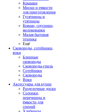
Крышки
Миски и емкости
для приготовления
Гусятницы и
утятницы
Ковши, соусники,
молоковарки
Малая бытовая
техника
Ещё
Сковороды, сотейники,
воки
Блинные
сковороды
Сковороды-гриль
Сотейники
Сковороды
Воки
Аксессуары для кухни
Разделочные доски
Солонки,
перечницы и
ёмкости для
специй
Хлебницы