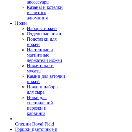
аксессуары
Казаны и котелки
из литого
алюминия
Ножи
Наборы ножей
Отдельные ножи
Подставки для
ножей
Настенные и
магнитные
держатели ножей
Ножеточки и
мусаты
Камни для заточки
ножей
Ножи и наборы
для сыра
Ножи для
специальной
нарезки и
карвинга
Специи Royal Field
Горшки цветочные и