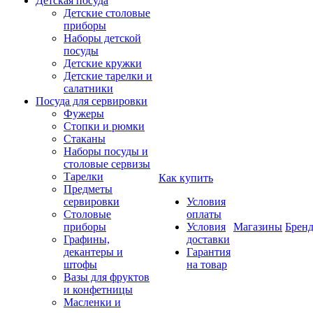
Детская посуда
Детские столовые
приборы
Наборы детской
посуды
Детские кружки
Детские тарелки и
салатники
Посуда для сервировки
Фужеры
Стопки и рюмки
Стаканы
Наборы посуды и
столовые сервизы
Тарелки
Как купить
Предметы
сервировки
Условия
Столовые
оплаты
приборы
Условия
Магазины
Брен
Графины,
доставки
декантеры и
Гарантия
штофы
на товар
Вазы для фруктов
и конфетницы
Масленки и