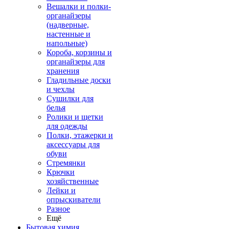
Вешалки и полки-
органайзеры
(надверные,
настенные и
напольные)
Короба, корзины и
органайзеры для
хранения
Гладильные доски
и чехлы
Сушилки для
белья
Ролики и щетки
для одежды
Полки, этажерки и
аксессуары для
обуви
Стремянки
Крючки
хозяйственные
Лейки и
опрыскиватели
Разное
Ещё
Бытовая химия