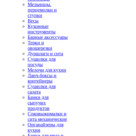
Мельницы.
перцемолки и
ступки
Весы
Кухонные
инструменты
Барные аксессуары
Терки и
овощерезки
Дуршлаги и сита
Сушилки для
посуды
Мелочи для кухни
Ланч-боксы и
контейнеры
Сушилки для
салата
Банки для
сыпучих
продуктов
Соковыжималки и
сита механические
Органайзеры для
кухни
Банки для меда и