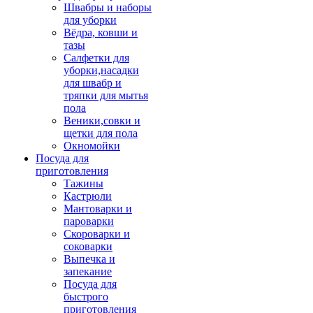
Швабры и наборы
для уборки
Вёдра, ковши и
тазы
Салфетки для
уборки,насадки
для швабр и
тряпки для мытья
пола
Веники,совки и
щетки для пола
Окномойки
Посуда для
приготовления
Тажины
Кастрюли
Мантоварки и
пароварки
Скороварки и
соковарки
Выпечка и
запекание
Посуда для
быстрого
приготовления