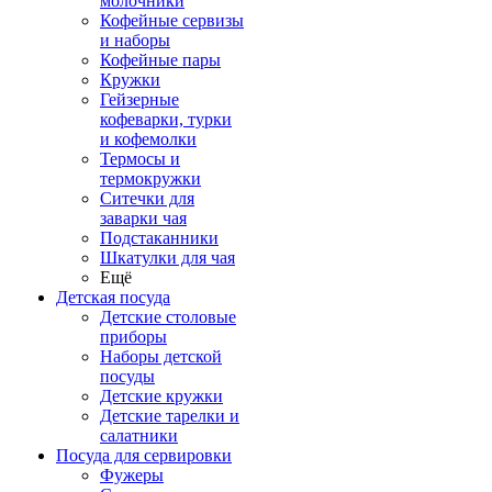
молочники
Кофейные сервизы
и наборы
Кофейные пары
Кружки
Гейзерные
кофеварки, турки
и кофемолки
Термосы и
термокружки
Ситечки для
заварки чая
Подстаканники
Шкатулки для чая
Ещё
Детская посуда
Детские столовые
приборы
Наборы детской
посуды
Детские кружки
Детские тарелки и
салатники
Посуда для сервировки
Фужеры