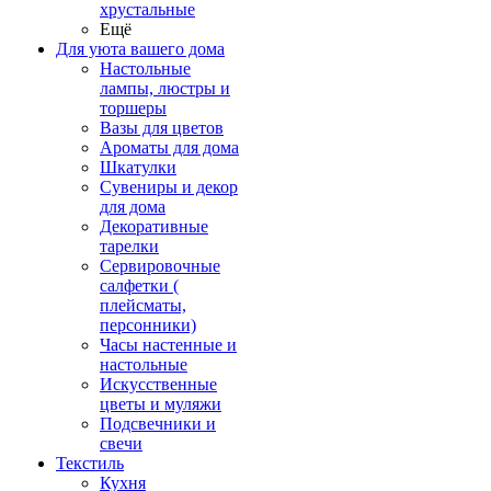
хрустальные
Ещё
Для уюта вашего дома
Настольные
лампы, люстры и
торшеры
Вазы для цветов
Ароматы для дома
Шкатулки
Сувениры и декор
для дома
Декоративные
тарелки
Сервировочные
салфетки (
плейсматы,
персонники)
Часы настенные и
настольные
Искусственные
цветы и муляжи
Подсвечники и
свечи
Текстиль
Кухня