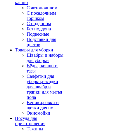
кашпо
С автополивом
С посадочным
горшком
С поддоном
Без поддона
Подвесные
Подставки для
цветов
Товары для уборки
Швабры и наборы
для уборки
Вёдра, ковши и
тазы
Салфетки для
уборки,насадки
для швабр и
тряпки для мытья
пола
Веники,совки и
щетки для пола
Окномойки
Посуда для
приготовления
Тажины