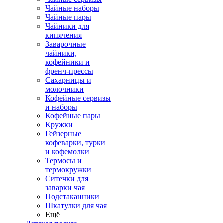
Чайные наборы
Чайные пары
Чайники для
кипячения
Заварочные
чайники,
кофейники и
френч-прессы
Сахарницы и
молочники
Кофейные сервизы
и наборы
Кофейные пары
Кружки
Гейзерные
кофеварки, турки
и кофемолки
Термосы и
термокружки
Ситечки для
заварки чая
Подстаканники
Шкатулки для чая
Ещё