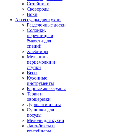
Сотейники
Сковороды
Воки
Аксессуары для кухни
Разделочные доски
Солонки,
перечницы и
ёмкости для
специй
Хлебницы
Мельницы.
перцемолки и
ступки
Весы
Кухонные
инструменты
Барные аксессуары
Терки и
овощерезки
Дуршлаги и сита
Сушилки для
посуды
Мелочи для кухни
Ланч-боксы и
контейнеры