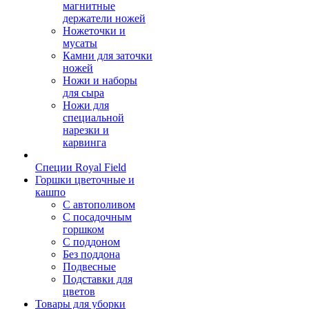
магнитные
держатели ножей
Ножеточки и
мусаты
Камни для заточки
ножей
Ножи и наборы
для сыра
Ножи для
специальной
нарезки и
карвинга
Специи Royal Field
Горшки цветочные и
кашпо
С автополивом
С посадочным
горшком
С поддоном
Без поддона
Подвесные
Подставки для
цветов
Товары для уборки