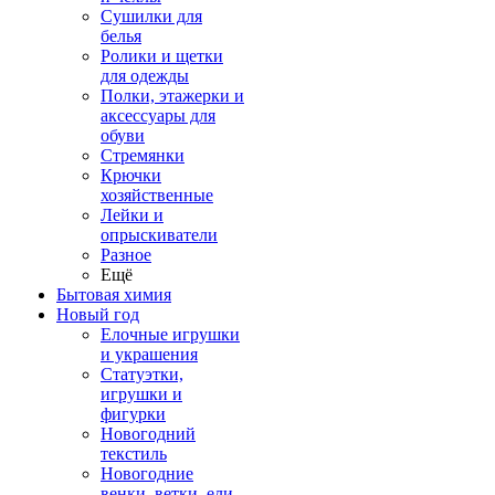
Сушилки для
белья
Ролики и щетки
для одежды
Полки, этажерки и
аксессуары для
обуви
Стремянки
Крючки
хозяйственные
Лейки и
опрыскиватели
Разное
Ещё
Бытовая химия
Новый год
Елочные игрушки
и украшения
Статуэтки,
игрушки и
фигурки
Новогодний
текстиль
Новогодние
венки, ветки, ели