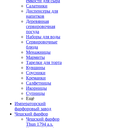
емкости для сыра
Салатники
Диспенсеры для
напитков
Деревянная
сервировочная
посуда
Наборы для воды
Сервировочные
блюда
Менажницы
Мармиты
Тарелки для торта
Кувшины
Соусники
Креманки
Салфетницы
Икорницы
Супницы
Ещё
Императорский
фарфоровый завод
Чешский фарфор
Чешский фарфор
Thun 1794 a.s.