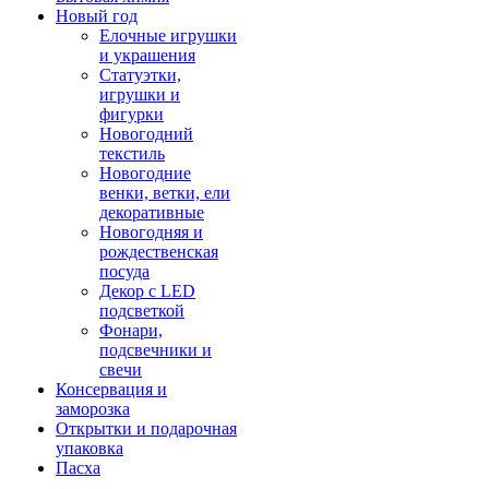
Новый год
Елочные игрушки
и украшения
Статуэтки,
игрушки и
фигурки
Новогодний
текстиль
Новогодние
венки, ветки, ели
декоративные
Новогодняя и
рождественская
посуда
Декор с LED
подсветкой
Фонари,
подсвечники и
свечи
Консервация и
заморозка
Открытки и подарочная
упаковка
Пасха