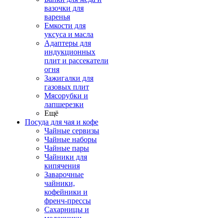
вазочки для
варенья
Емкости для
уксуса и масла
Адаптеры для
индукционных
плит и рассекатели
огня
Зажигалки для
газовых плит
Мясорубки и
лапшерезки
Ещё
Посуда для чая и кофе
Чайные сервизы
Чайные наборы
Чайные пары
Чайники для
кипячения
Заварочные
чайники,
кофейники и
френч-прессы
Сахарницы и