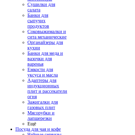
Сушилки для
салата
Банки для
сыпучих
продуктов
Соковыжималки и
сита механические
Органайзеры для
кухни
Банки для меда и
вазочки для
варенья
Емкости для
уксуса и масла
Адаптеры для
индукционных
плит и рассекатели
огня
Зажигалки для
газовых плит
Мясорубки и
лапшерезки
Ещё
Посуда для чая и кофе
Чайные сервизы