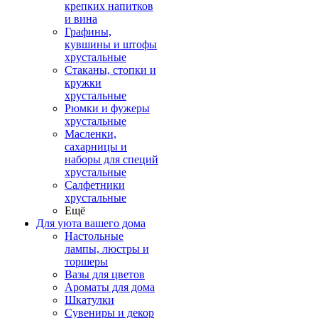
крепких напитков
и вина
Графины,
кувшины и штофы
хрустальные
Стаканы, стопки и
кружки
хрустальные
Рюмки и фужеры
хрустальные
Масленки,
сахарницы и
наборы для специй
хрустальные
Салфетники
хрустальные
Ещё
Для уюта вашего дома
Настольные
лампы, люстры и
торшеры
Вазы для цветов
Ароматы для дома
Шкатулки
Сувениры и декор