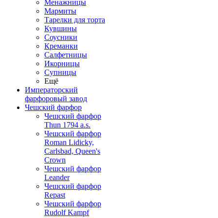
Менажницы
Мармиты
Тарелки для торта
Кувшины
Соусники
Креманки
Салфетницы
Икорницы
Супницы
Ещё
Императорский
фарфоровый завод
Чешский фарфор
Чешский фарфор
Thun 1794 a.s.
Чешский фарфор
Roman Lidicky,
Carlsbad, Queen's
Crown
Чешский фарфор
Leander
Чешский фарфор
Repast
Чешский фарфор
Rudolf Kampf