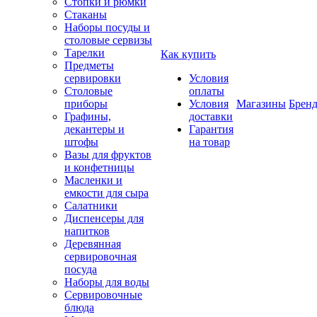
Стопки и рюмки
Стаканы
Наборы посуды и
столовые сервизы
Тарелки
Как купить
Предметы
сервировки
Условия
Столовые
оплаты
приборы
Условия
Магазины
Брен
Графины,
доставки
декантеры и
Гарантия
штофы
на товар
Вазы для фруктов
и конфетницы
Масленки и
емкости для сыра
Салатники
Диспенсеры для
напитков
Деревянная
сервировочная
посуда
Наборы для воды
Сервировочные
блюда