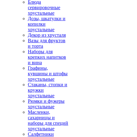
Блюда
сервировочные
хрустальные
Дозы, шкатулки и
копилки
хрустальные
Декор из хрусталя
Вазы для фруктов
и торта
Наборы для
крепких напитков
и вина
Графины,
кувшины и штофы
хрустальные
Стаканы, стопки и
кружки
хрустальные
Рюмки и фужеры
хрустальные
Масленки,
сахарницы и
наборы для специй
хрустальные
Салфетники