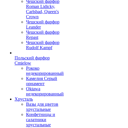
Чешский фарфор
Roman Lidicky,
Carlsbad, Queen's
Crown
Чешский фарфор
Leander
Чешский фарфор
Repast
Чешский фарфор
Rudolf Kampf
Польский фарфор
Сmielow
Рококо
недекорированный
Камелия Серый
орнамент
Oktawa
недекорированный
Хрусталь
Вазы для цветов
хрустальные
Конфетницы и
салатники
хрустальные