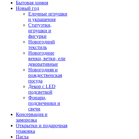
Бытовая химия
Новый год
Елочные игрушки
и украшения
Статуэтки,
игрушки и
фигурки
Новогодний
текстиль
Новогодние
венки, ветки, ели
декоративные
Новогодняя и
рождественская
посуда
Декор с LED
подсветкой
Фонари,
подсвечники и
свечи
Консервация и
заморозка
Открытки и подарочная
упаковка
Пасха