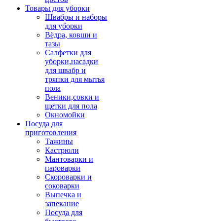
Товары для уборки
Швабры и наборы
для уборки
Вёдра, ковши и
тазы
Салфетки для
уборки,насадки
для швабр и
тряпки для мытья
пола
Веники,совки и
щетки для пола
Окномойки
Посуда для
приготовления
Тажины
Кастрюли
Мантоварки и
пароварки
Скороварки и
соковарки
Выпечка и
запекание
Посуда для