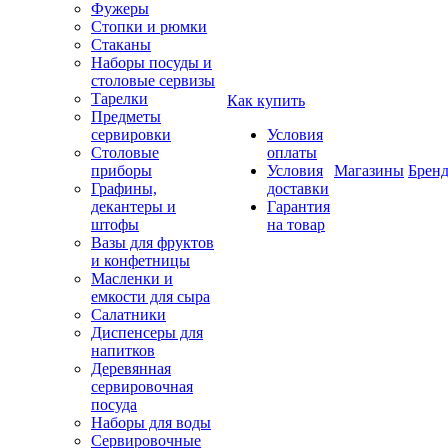
Фужеры
Стопки и рюмки
Стаканы
Наборы посуды и
столовые сервизы
Тарелки
Как купить
Предметы
сервировки
Условия
Столовые
оплаты
приборы
Условия
Магазины
Брен
Графины,
доставки
декантеры и
Гарантия
штофы
на товар
Вазы для фруктов
и конфетницы
Масленки и
емкости для сыра
Салатники
Диспенсеры для
напитков
Деревянная
сервировочная
посуда
Наборы для воды
Сервировочные