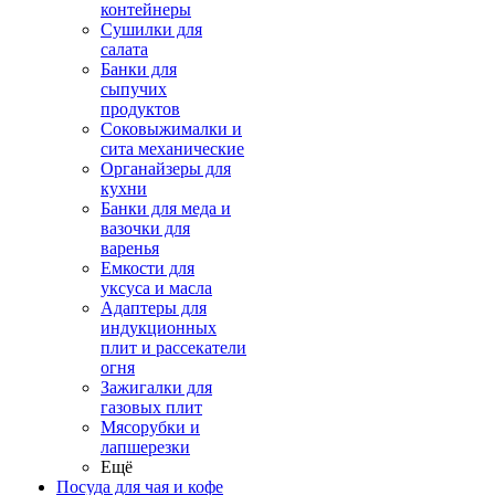
контейнеры
Сушилки для
салата
Банки для
сыпучих
продуктов
Соковыжималки и
сита механические
Органайзеры для
кухни
Банки для меда и
вазочки для
варенья
Емкости для
уксуса и масла
Адаптеры для
индукционных
плит и рассекатели
огня
Зажигалки для
газовых плит
Мясорубки и
лапшерезки
Ещё
Посуда для чая и кофе