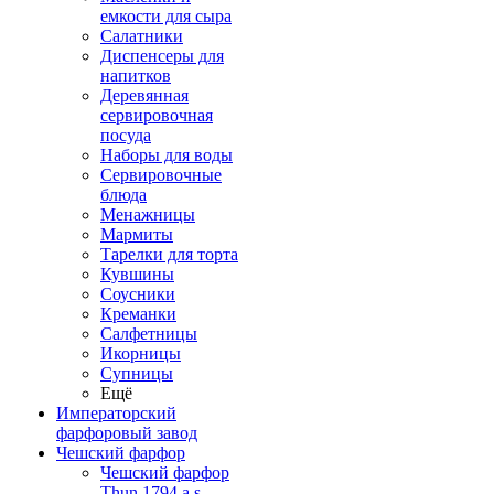
емкости для сыра
Салатники
Диспенсеры для
напитков
Деревянная
сервировочная
посуда
Наборы для воды
Сервировочные
блюда
Менажницы
Мармиты
Тарелки для торта
Кувшины
Соусники
Креманки
Салфетницы
Икорницы
Супницы
Ещё
Императорский
фарфоровый завод
Чешский фарфор
Чешский фарфор
Thun 1794 a.s.