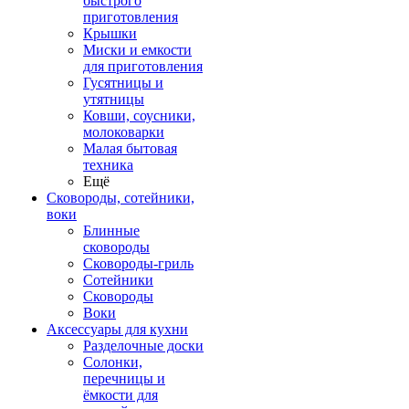
быстрого
приготовления
Крышки
Миски и емкости
для приготовления
Гусятницы и
утятницы
Ковши, соусники,
молоковарки
Малая бытовая
техника
Ещё
Сковороды, сотейники,
воки
Блинные
сковороды
Сковороды-гриль
Сотейники
Сковороды
Воки
Аксессуары для кухни
Разделочные доски
Солонки,
перечницы и
ёмкости для