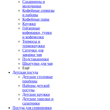
Сахарницы и
молочники
Кофейные сервизы
и наборы
Кофейные пары
Кружки
Гейзерные
кофеварки, турки
и кофемолки
Термосы и
термокружки
Ситечки для
заварки чая
Подстаканники
Шкатулки для чая
Ещё
Детская посуда
Детские столовые
приборы
Наборы детской
посуды
Детские кружки
Детские тарелки и
салатники
Посуда для сервировки