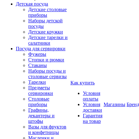
Детская посуда
Детские столовые
приборы
Наборы детской
посуды
Детские кружки
Детские тарелки и
салатники
Посуда для сервировки
Фужеры
Стопки и рюмки
Стаканы
Наборы посуды и
столовые сервизы
Тарелки
Как купить
Предметы
сервировки
Условия
Столовые
оплаты
приборы
Условия
Магазины
Брен
Графины,
доставки
декантеры и
Гарантия
штофы
на товар
Вазы для фруктов
и конфетницы
Масленки и