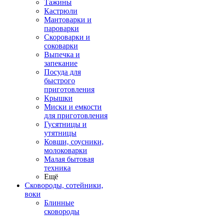
Тажины
Кастрюли
Мантоварки и
пароварки
Скороварки и
соковарки
Выпечка и
запекание
Посуда для
быстрого
приготовления
Крышки
Миски и емкости
для приготовления
Гусятницы и
утятницы
Ковши, соусники,
молоковарки
Малая бытовая
техника
Ещё
Сковороды, сотейники,
воки
Блинные
сковороды