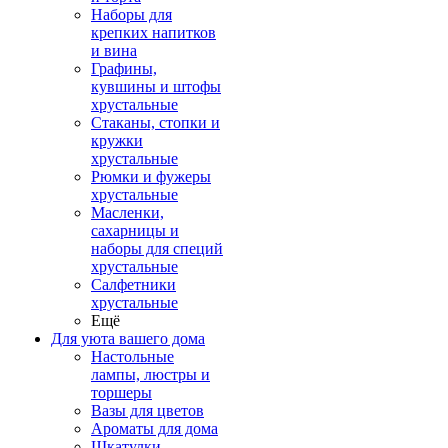
Наборы для
крепких напитков
и вина
Графины,
кувшины и штофы
хрустальные
Стаканы, стопки и
кружки
хрустальные
Рюмки и фужеры
хрустальные
Масленки,
сахарницы и
наборы для специй
хрустальные
Салфетники
хрустальные
Ещё
Для уюта вашего дома
Настольные
лампы, люстры и
торшеры
Вазы для цветов
Ароматы для дома
Шкатулки