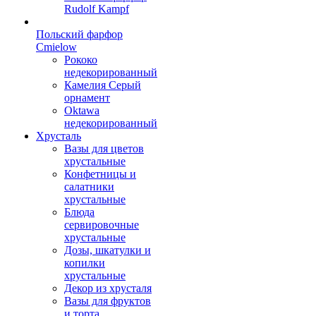
Rudolf Kampf
Польский фарфор
Сmielow
Рококо
недекорированный
Камелия Серый
орнамент
Oktawa
недекорированный
Хрусталь
Вазы для цветов
хрустальные
Конфетницы и
салатники
хрустальные
Блюда
сервировочные
хрустальные
Дозы, шкатулки и
копилки
хрустальные
Декор из хрусталя
Вазы для фруктов
и торта