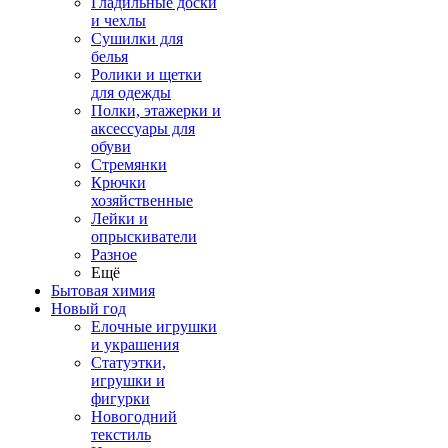
Гладильные доски
и чехлы
Сушилки для
белья
Ролики и щетки
для одежды
Полки, этажерки и
аксессуары для
обуви
Стремянки
Крючки
хозяйственные
Лейки и
опрыскиватели
Разное
Ещё
Бытовая химия
Новый год
Елочные игрушки
и украшения
Статуэтки,
игрушки и
фигурки
Новогодний
текстиль