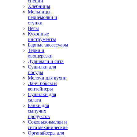
специй
Хлебницы
Мельницы.
перцемолки и
ступки
Весы
Кухонные
инструменты
Барные аксессуары
Терки и
овощерезки
Дуршлаги и сита
Сушилки для
посуды
Мелочи для кухни
Ланч-боксы и
контейнеры
Сушилки для
салата
Банки для
сыпучих
продуктов
Соковыжималки и
сита механические
Органайзеры для