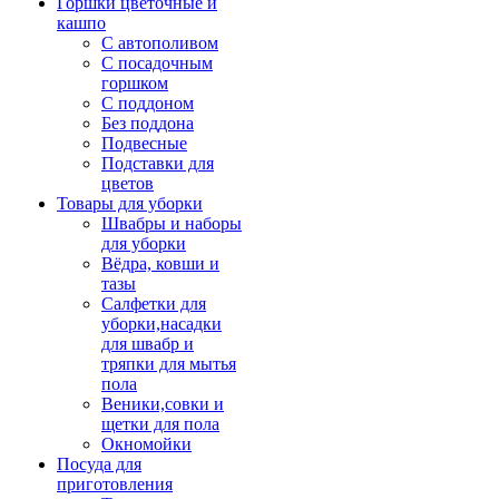
Горшки цветочные и
кашпо
С автополивом
С посадочным
горшком
С поддоном
Без поддона
Подвесные
Подставки для
цветов
Товары для уборки
Швабры и наборы
для уборки
Вёдра, ковши и
тазы
Салфетки для
уборки,насадки
для швабр и
тряпки для мытья
пола
Веники,совки и
щетки для пола
Окномойки
Посуда для
приготовления