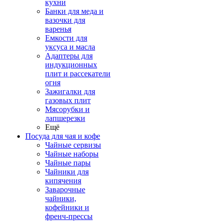
кухни
Банки для меда и
вазочки для
варенья
Емкости для
уксуса и масла
Адаптеры для
индукционных
плит и рассекатели
огня
Зажигалки для
газовых плит
Мясорубки и
лапшерезки
Ещё
Посуда для чая и кофе
Чайные сервизы
Чайные наборы
Чайные пары
Чайники для
кипячения
Заварочные
чайники,
кофейники и
френч-прессы