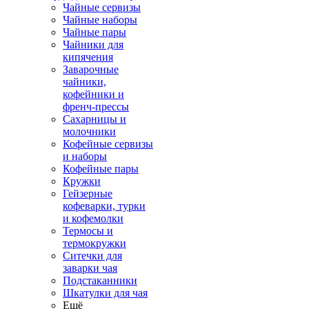
Чайные сервизы
Чайные наборы
Чайные пары
Чайники для
кипячения
Заварочные
чайники,
кофейники и
френч-прессы
Сахарницы и
молочники
Кофейные сервизы
и наборы
Кофейные пары
Кружки
Гейзерные
кофеварки, турки
и кофемолки
Термосы и
термокружки
Ситечки для
заварки чая
Подстаканники
Шкатулки для чая
Ещё