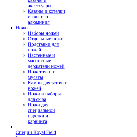
казаны и
аксессуары
Казаны и котелки
из литого
алюминия
Ножи
Наборы ножей
Отдельные ножи
Подставки для
ножей
Настенные и
магнитные
держатели ножей
Ножеточки и
мусаты
Камни для заточки
ножей
Ножи и наборы
для сыра
Ножи для
специальной
нарезки и
карвинга
Специи Royal Field