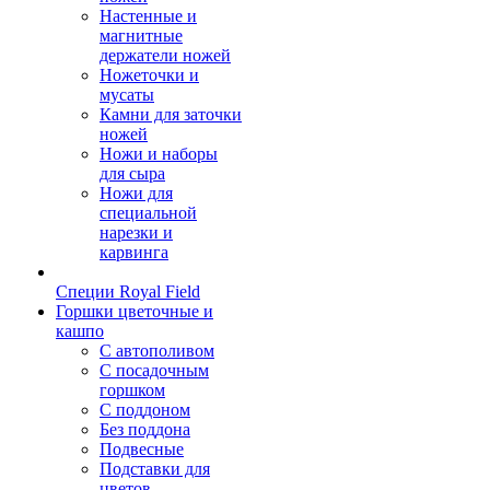
Настенные и
магнитные
держатели ножей
Ножеточки и
мусаты
Камни для заточки
ножей
Ножи и наборы
для сыра
Ножи для
специальной
нарезки и
карвинга
Специи Royal Field
Горшки цветочные и
кашпо
С автополивом
С посадочным
горшком
С поддоном
Без поддона
Подвесные
Подставки для
цветов