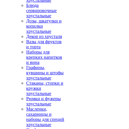
хрустальные
Блюда
сервировочные
хрустальные
Дозы, шкатулки и
копилки
хрустальные
Декор из хрусталя
Вазы для фруктов
и торта
Наборы для
крепких напитков
и вина
Графины,
кувшины и штофы
хрустальные
Стаканы, стопки и
кружки
хрустальные
Рюмки и фужеры
хрустальные
Масленки,
сахарницы и
наборы для специй
хрустальные