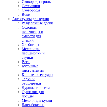
Сковороды-гриль
Сотейники
Сковороды
Воки
Аксессуары для кухни
Разделочные доски
Солонки,
перечницы и
ёмкости для
специй
Хлебницы
Мельницы.
перцемолки и
ступки
Весы
Кухонные
инструменты
Барные аксессуары
Терки и
овощерезки
Дуршлаги и сита
Сушилки для
посуды
Мелочи для кухни
Ланч-боксы и