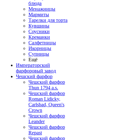
блюда
Менажницы
Мармиты
Тарелки для торта
Кувшины
Соусники
Креманки
Салфетницы
Икорницы
Супницы
Ещё
Императорский
фарфоровый завод
Чешский фарфор
Чешский фарфор
Thun 1794 a.s.
Чешский фарфор
Roman Lidicky,
Carlsbad, Queen's
Crown
Чешский фарфор
Leander
Чешский фарфор
Repast
Чешский фарфор