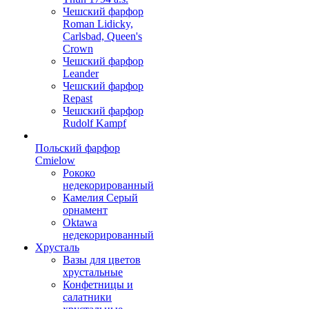
Чешский фарфор
Roman Lidicky,
Carlsbad, Queen's
Crown
Чешский фарфор
Leander
Чешский фарфор
Repast
Чешский фарфор
Rudolf Kampf
Польский фарфор
Сmielow
Рококо
недекорированный
Камелия Серый
орнамент
Oktawa
недекорированный
Хрусталь
Вазы для цветов
хрустальные
Конфетницы и
салатники