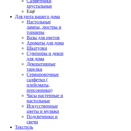
Салфетники
хрустальные
Ещё
Для уюта вашего дома
Настольные
лампы, люстры и
торшеры
Вазы для цветов
Ароматы для дома
Шкатулки
Сувениры и декор
для дома
Декоративные
тарелки
Сервировочные
салфетки (
плейсматы,
персонники)
Часы настенные и
настольные
Искусственные
цветы и муляжи
Подсвечники и
свечи
Текстиль