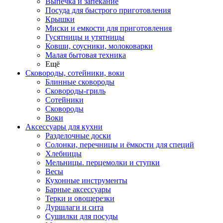
Выпечка и запекание
Посуда для быстрого приготовления
Крышки
Миски и емкости для приготовления
Гусятницы и утятницы
Ковши, соусники, молоковарки
Малая бытовая техника
Ещё
Сковороды, сотейники, воки
Блинные сковороды
Сковороды-гриль
Сотейники
Сковороды
Воки
Аксессуары для кухни
Разделочные доски
Солонки, перечницы и ёмкости для специй
Хлебницы
Мельницы. перцемолки и ступки
Весы
Кухонные инструменты
Барные аксессуары
Терки и овощерезки
Дуршлаги и сита
Сушилки для посуды