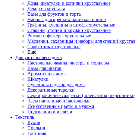
Дозы, шкатулки и копилки хрустальные
Декор из хрусталя
Вазы для фруктов и торта
Наборы для крепких напитков и вина
Графины, кувшины и штофы хрустальные
Стаканы, стопки и кружки хрустальные
Рюмки и фужеры хрустальные
Масленки, сахарницы и наборы для специй хруста
Салфетники хрустальные
Ещё
Для уюта вашего дома
Настольные лампы, люстры и торшеры
Вазы для цветов
Ароматы для дома
Шкатулки
Сувениры и декор для дома
Декоративные тарелки
Сервировочные салфетки ( плейсматы, персонники
Часы настенные и настольные
Искусственные цветы и муляжи
Подсвечники и свечи
Текстиль
Кухня
Спальня
Гостиная