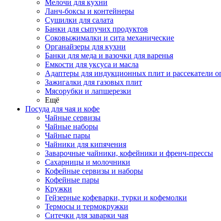
Мелочи для кухни
Ланч-боксы и контейнеры
Сушилки для салата
Банки для сыпучих продуктов
Соковыжималки и сита механические
Органайзеры для кухни
Банки для меда и вазочки для варенья
Емкости для уксуса и масла
Адаптеры для индукционных плит и рассекатели о
Зажигалки для газовых плит
Мясорубки и лапшерезки
Ещё
Посуда для чая и кофе
Чайные сервизы
Чайные наборы
Чайные пары
Чайники для кипячения
Заварочные чайники, кофейники и френч-прессы
Сахарницы и молочники
Кофейные сервизы и наборы
Кофейные пары
Кружки
Гейзерные кофеварки, турки и кофемолки
Термосы и термокружки
Ситечки для заварки чая