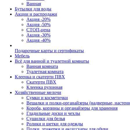
Ванная
Бутылки для воды
Акции и распродажи
Акция -20%
Акция -50%
СТОП-цена
Акция -30%
Акция -40%
Подарочные карты и сертификаты
Мебель
Всё для ванной и туалетной комнаты
Ванная комната
Туалетная комната
Клеенка и скатерти ПВХ
Скатерти ПВХ
Клеенка рулонная
Хозяйственные мелочи
Сумки и косметички
Вешалки и полки-органайзеры (надверные, настен
Короба, корзины и органайзеры для хранения
Гладильные доски и чехлы
Сушилки для белья
Ролики и щетки для одежды
Полки, этажерки и аксессуары для обуви