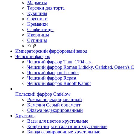
Мармиты
Тарелки для торта
Кувшины
Соусники
Креманки
Салфетницы
Икорницы
Супницы
Ещё
Императорский фарфоровый завод
Чешский фарфор
Чешский фарфор Thun 1794 a.s.
Чешский фарфор Roman Lidicky, Carlsbad, Queen's 
Чешский фарфор Leander
Чешский фарфор Repast
Чешский фарфор Rudolf Kampf
Польский фарфор Сmielow
Рококо недекорированный
Камелия Серый орнамент
Oktawa недекорированный
Хрусталь
Вазы для цветов хрустальные
Конфетницы и салатники хрустальные
Блюда сервировочные хрустальные