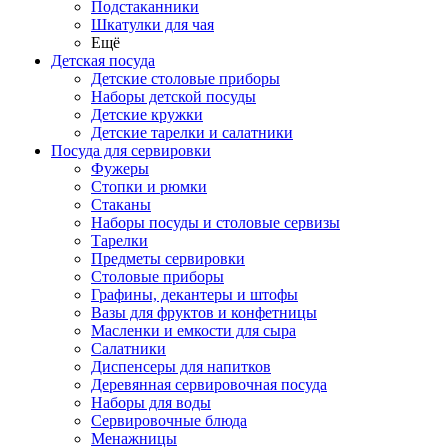
Подстаканники
Шкатулки для чая
Ещё
Детская посуда
Детские столовые приборы
Наборы детской посуды
Детские кружки
Детские тарелки и салатники
Посуда для сервировки
Фужеры
Стопки и рюмки
Стаканы
Наборы посуды и столовые сервизы
Тарелки
Предметы сервировки
Столовые приборы
Графины, декантеры и штофы
Вазы для фруктов и конфетницы
Масленки и емкости для сыра
Салатники
Диспенсеры для напитков
Деревянная сервировочная посуда
Наборы для воды
Сервировочные блюда
Менажницы