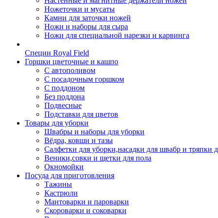
Настенные и магнитные держатели ножей
Ножеточки и мусаты
Камни для заточки ножей
Ножи и наборы для сыра
Ножи для специальной нарезки и карвинга
Специи Royal Field
Горшки цветочные и кашпо
С автополивом
С посадочным горшком
С поддоном
Без поддона
Подвесные
Подставки для цветов
Товары для уборки
Швабры и наборы для уборки
Вёдра, ковши и тазы
Салфетки для уборки,насадки для швабр и тряпки 
Веники,совки и щетки для пола
Окномойки
Посуда для приготовления
Тажины
Кастрюли
Мантоварки и пароварки
Скороварки и соковарки