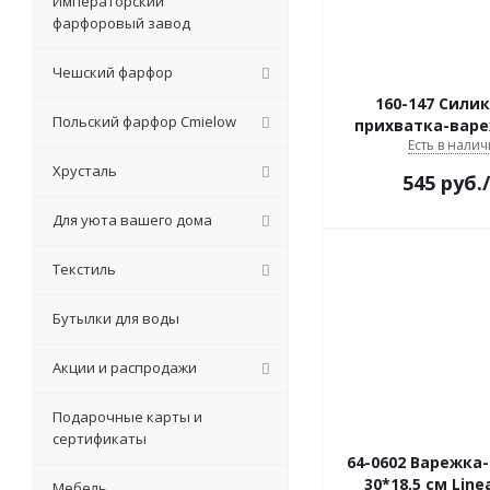
Императорский
фарфоровый завод
Чешский фарфор
160-147 Сили
Польский фарфор Сmielow
прихватка-вар
Есть в налич
Хрусталь
545
руб.
Для уюта вашего дома
Текстиль
Бутылки для воды
Акции и распродажи
Подарочные карты и
сертификаты
64-0602 Варежка
30*18,5 см Linea
Мебель