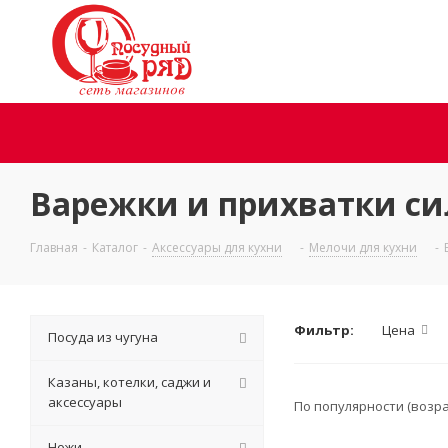
Варежки и прихватки с
Главная
-
Каталог
-
Аксессуары для кухни
-
Мелочи для кухни
-
Фильтр:
Цена
Посуда из чугуна
Казаны, котелки, саджи и
аксессуары
По популярности (возр
Ножи