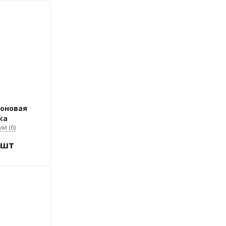
коновая
ка
ии (6)
/шт