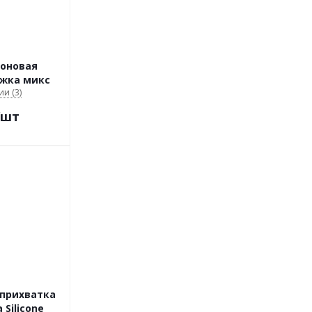
коновая
ежка микс
ии (3)
/шт
-прихватка
 Silicone