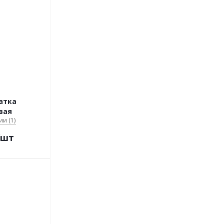
атка
вая
ии (1)
/шт