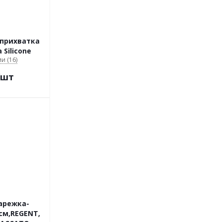
-прихватка
 Silicone
и (16)
/шт
Варежка-
см,REGENT,