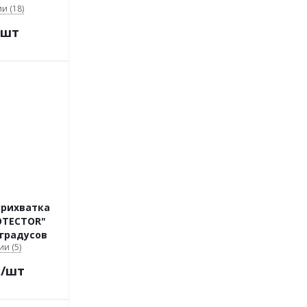
и (18)
/шт
прихватка
OTECTOR"
 градусов
ии (5)
.
/шт