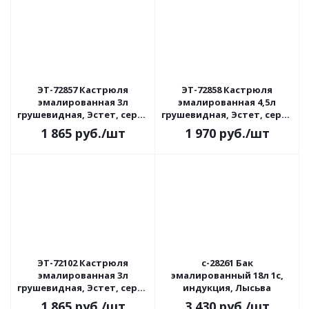
ЭТ-72857 Кастрюля
ЭТ-72858 Кастрюля
эмалированная 3л
эмалированная 4,5л
грушевидная, Эстет, серия
грушевидная, Эстет, серия
Красные маки, индукция
"Красные маки", индукция
1 865
руб.
/шт
1 970
руб.
/шт
ЭТ-72102 Кастрюля
с-28261 Бак
эмалированная 3л
эмалированный 18л 1с,
грушевидная, Эстет, серия
индукция, Лысьва
Оливы Тосканы, индукция
1 865
руб.
/шт
3 430
руб.
/шт