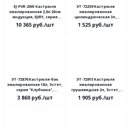
EJ-PVR-20W Кастрюля
ЭТ-72259 Кастрюля
эмалированная 2,6л 20см
эмалированная
индукция, EJIRY, серия
цилиндрическая 3л,
Прованс
Эстет, серия "Луговые
10 365
руб.
/шт
1 525
руб.
/шт
цветы", индукция
ЭТ-72876 Кастрюля-бак
ЭТ-72915 Кастрюля
эмалированная 18л, Эстет,
эмалированная
серия "Клубника",
грушевидная 2л, Эстет,
индукция
серия "Улыбка", индукция
3 860
руб.
/шт
1 905
руб.
/шт