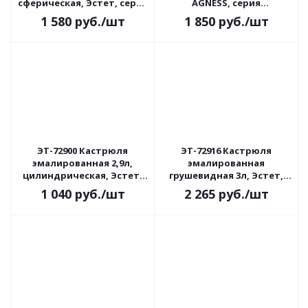
сферическая, Эстет, серия
AGNESS, серия
"Гуси", индукция
"ФРУКТОВАЯ КОРЗИНА"
1 580
руб.
/шт
1 850
руб.
/шт
индукция
ЭТ-72900 Кастрюля
ЭТ-72916 Кастрюля
эмалированная 2,9л,
эмалированная
цилиндрическая, Эстет,
грушевидная 3л, Эстет,
серия Совы, индукция
серия "Улыбка", индукция
1 040
руб.
/шт
2 265
руб.
/шт