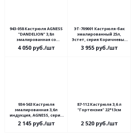
943-058 Кастрюля AGNESS
ЭТ-709001 Кастрюля-бак
"DANDELION" 3,8л
эмалированный 25л,
эмалированная со
Эстет, серия Коричневый
стеклянной крышкой
гранит, индукция
4 050
руб.
/шт
3 955
руб.
/шт
934-563 Кастрюля
87-112 Кастрюля 3,6 л
эмалированная 3,6л
"Гортензия" 22*13см
индукция, AGNESS, серия
ФРУКТОВАЯ КОРЗИНА
2 145
руб.
/шт
2 520
руб.
/шт