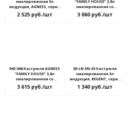
эмалированная 5л
"FAMILY HOUSE" 2,8л
индукция, AGNESS, серия
эмалированная со
ФРУКТОВАЯ КОРЗИНА
стеклянной крышкой
2 525
руб.
/шт
3 060
руб.
/шт
943-068 Кастрюля AGNESS
93-LN-EN-03 Кастрюля
"FAMILY HOUSE" 3,8л
эмалированная 3л
эмалированная со
индукция, REGENT, серия
стеклянной крышкой
LAVANDA
3 615
руб.
/шт
1 340
руб.
/шт