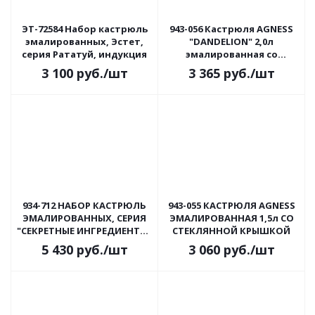
ЭТ-72584 Набор кастрюль
943-056 Кастрюля AGNESS
эмалированных, Эстет,
"DANDELION" 2,0л
серия Рататуй, индукция
эмалированная со
стеклянной крышкой
3 100
руб.
/шт
3 365
руб.
/шт
934-712 НАБОР КАСТРЮЛЬ
943-055 КАСТРЮЛЯ AGNESS
ЭМАЛИРОВАННЫХ, СЕРИЯ
ЭМАЛИРОВАННАЯ 1,5л СО
"СЕКРЕТНЫЕ ИНГРЕДИЕНТЫ"
СТЕКЛЯННОЙ КРЫШКОЙ
2,5 Л
5 430
руб.
/шт
3 060
руб.
/шт