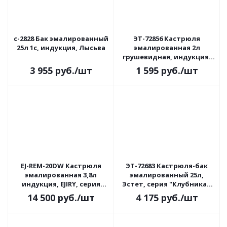
с-2828 Бак эмалированный
ЭТ-72856 Кастрюля
25л 1с, индукция, Лысьва
эмалированная 2л
грушевидная, индукция,
Эстет, серия Красные
3 955
руб.
/шт
1 595
руб.
/шт
маки
EJ-REM-20DW Кастрюля
ЭТ-72683 Кастрюля-бак
эмалированная 3,8л
эмалированный 25л,
индукция, EJIRY, серия
Эстет, серия "Клубника",
Воспоминание
индукция
14 500
руб.
/шт
4 175
руб.
/шт