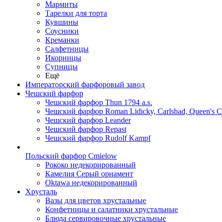
Мармиты
Тарелки для торта
Кувшины
Соусники
Креманки
Салфетницы
Икорницы
Супницы
Ещё
Императорский фарфоровый завод
Чешский фарфор
Чешский фарфор Thun 1794 a.s.
Чешский фарфор Roman Lidicky, Carlsbad, Queen's 
Чешский фарфор Leander
Чешский фарфор Repast
Чешский фарфор Rudolf Kampf
Польский фарфор Сmielow
Рококо недекорированный
Камелия Серый орнамент
Oktawa недекорированный
Хрусталь
Вазы для цветов хрустальные
Конфетницы и салатники хрустальные
Блюда сервировочные хрустальные