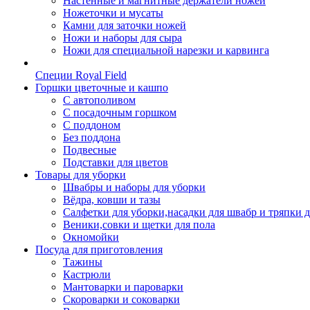
Настенные и магнитные держатели ножей
Ножеточки и мусаты
Камни для заточки ножей
Ножи и наборы для сыра
Ножи для специальной нарезки и карвинга
Специи Royal Field
Горшки цветочные и кашпо
С автополивом
С посадочным горшком
С поддоном
Без поддона
Подвесные
Подставки для цветов
Товары для уборки
Швабры и наборы для уборки
Вёдра, ковши и тазы
Салфетки для уборки,насадки для швабр и тряпки 
Веники,совки и щетки для пола
Окномойки
Посуда для приготовления
Тажины
Кастрюли
Мантоварки и пароварки
Скороварки и соковарки