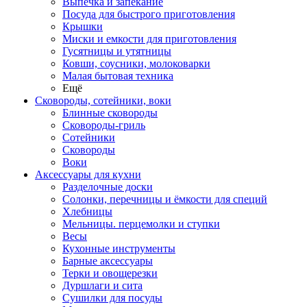
Выпечка и запекание
Посуда для быстрого приготовления
Крышки
Миски и емкости для приготовления
Гусятницы и утятницы
Ковши, соусники, молоковарки
Малая бытовая техника
Ещё
Сковороды, сотейники, воки
Блинные сковороды
Сковороды-гриль
Сотейники
Сковороды
Воки
Аксессуары для кухни
Разделочные доски
Солонки, перечницы и ёмкости для специй
Хлебницы
Мельницы. перцемолки и ступки
Весы
Кухонные инструменты
Барные аксессуары
Терки и овощерезки
Дуршлаги и сита
Сушилки для посуды