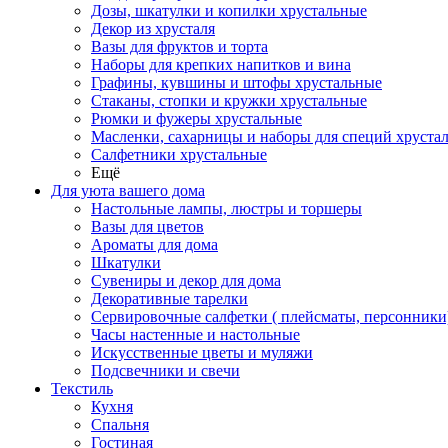
Дозы, шкатулки и копилки хрустальные
Декор из хрусталя
Вазы для фруктов и торта
Наборы для крепких напитков и вина
Графины, кувшины и штофы хрустальные
Стаканы, стопки и кружки хрустальные
Рюмки и фужеры хрустальные
Масленки, сахарницы и наборы для специй хруста
Салфетники хрустальные
Ещё
Для уюта вашего дома
Настольные лампы, люстры и торшеры
Вазы для цветов
Ароматы для дома
Шкатулки
Сувениры и декор для дома
Декоративные тарелки
Сервировочные салфетки ( плейсматы, персонники
Часы настенные и настольные
Искусственные цветы и муляжи
Подсвечники и свечи
Текстиль
Кухня
Спальня
Гостиная