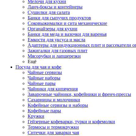
Мелочи для кухни
Ланч-боксы и контейнеры
Сушилки для салата
Банки для сыпучих продуктов
Соковыжималки и сита механические
Органайзеры для кухни
Банки для меда и вазочки для варенья
Емкости для уксуса и масла
Адаптеры для индукционных плит и рассекатели о
Зажигалки для газовых плит
Мясорубки и лапшерезки
Ещё
Посуда для чая и кофе
Чайные сервизы
Чайные наборы
Чайные пары
Чайники для кипячения
Заварочные чайники, кофейники и френч-прессы
Сахарницы и молочники
Кофейные сервизы и наборы
Кофейные пары
Кружки
Гейзерные кофеварки, турки и кофемолки
Термосы и термокружки
Ситечки для заварки чая