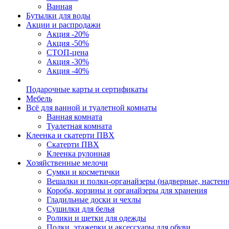
Ванная
Бутылки для воды
Акции и распродажи
Акция -20%
Акция -50%
СТОП-цена
Акция -30%
Акция -40%
Подарочные карты и сертификаты
Мебель
Всё для ванной и туалетной комнаты
Ванная комната
Туалетная комната
Клеенка и скатерти ПВХ
Скатерти ПВХ
Клеенка рулонная
Хозяйственные мелочи
Сумки и косметички
Вешалки и полки-органайзеры (надверные, настен
Короба, корзины и органайзеры для хранения
Гладильные доски и чехлы
Сушилки для белья
Ролики и щетки для одежды
Полки, этажерки и аксессуары для обуви