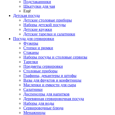
Подстаканники
Шкатулки для чая
Ещё
Детская посуда
Детские столовые приборы
Наборы детской посуды
Детские кружки
Детские тарелки и салатники
Посуда для сервировки
Фужеры
Стопки и рюмки
Стаканы
Наборы посуды и столовые сервизы
Тарелки
Предметы сервировки
Столовые приборы
Графины, декантеры и штофы
Вазы для фруктов и конфетницы
Масленки и емкости для сыра
Салатники
Диспенсеры для напитков
Деревянная сервировочная посуда
Наборы для воды
Сервировочные блюда
Менажницы