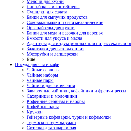
Мелочи для кухни
Ланч-боксы и контейнеры
Сушилки для салата
Банки для сыпучих продуктов
Соковыжималки и сита механические
Органайзеры для кухни
Банки для меда и вазочки для варенья
Емкости для уксуса и масла
Адаптеры для индукционных плит и рассекатели о
Зажигалки для газовых плит
Мясорубки и лапшерезки
Ещё
Посуда для чая и кофе
Чайные сервизы
Чайные наборы
Чайные пары
Чайники для кипячения
Заварочные чайники, кофейники и френч-прессы
Сахарницы и молочники
Кофейные сервизы и наборы
Кофейные пары
Кружки
Гейзерные кофеварки, турки и кофемолки
Термосы и термокружки
Ситечки для заварки чая