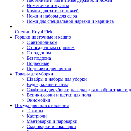
Настенные и магнитные держатели ножей
Ножеточки и мусаты
Камни для заточки ножей
Ножи и наборы для сыра
Ножи для специальной нарезки и карвинга
Специи Royal Field
Горшки цветочные и кашпо
С автополивом
С посадочным горшком
С поддоном
Без поддона
Подвесные
Подставки для цветов
Товары для уборки
Швабры и наборы для уборки
Вёдра, ковши и тазы
Салфетки для уборки,насадки для швабр и тряпки 
Веники,совки и щетки для пола
Окномойки
Посуда для приготовления
Тажины
Кастрюли
Мантоварки и пароварки
Скороварки и соковарки