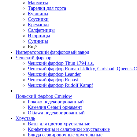
Мармиты
Тарелки для торта
Кувшины
Соусники
Креманки
Салфетницы
Икорницы
Супницы
Ещё
Императорский фарфоровый завод
Чешский фарфор
Чешский фарфор Thun 1794 a.s.
Чешский фарфор Roman Lidicky, Carlsbad, Queen's 
Чешский фарфор Leander
Чешский фарфор Repast
Чешский фарфор Rudolf Kampf
Польский фарфор Сmielow
Рококо недекорированный
Камелия Серый орнамент
Oktawa недекорированный
Хрусталь
Вазы для цветов хрустальные
Конфетницы и салатники хрустальные
Блюда сервировочные хрустальные