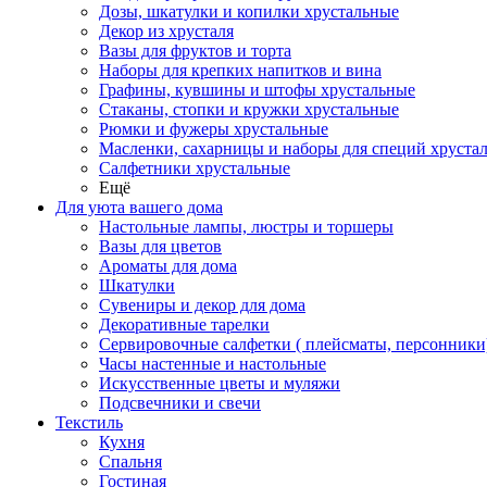
Дозы, шкатулки и копилки хрустальные
Декор из хрусталя
Вазы для фруктов и торта
Наборы для крепких напитков и вина
Графины, кувшины и штофы хрустальные
Стаканы, стопки и кружки хрустальные
Рюмки и фужеры хрустальные
Масленки, сахарницы и наборы для специй хруста
Салфетники хрустальные
Ещё
Для уюта вашего дома
Настольные лампы, люстры и торшеры
Вазы для цветов
Ароматы для дома
Шкатулки
Сувениры и декор для дома
Декоративные тарелки
Сервировочные салфетки ( плейсматы, персонники
Часы настенные и настольные
Искусственные цветы и муляжи
Подсвечники и свечи
Текстиль
Кухня
Спальня
Гостиная