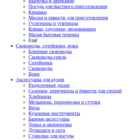
Выпечка и запекание
Посуда для быстрого приготовления
Крышки
Миски и емкости для приготовления
Гусятницы и утятницы
Ковши, соусники, молоковарки
Малая бытовая техника
Ещё
Сковороды, сотейники, воки
Блинные сковороды
Сковороды-гриль
Сотейники
Сковороды
Воки
Аксессуары для кухни
Разделочные доски
Солонки, перечницы и ёмкости для специй
Хлебницы
Мельницы. перцемолки и ступки
Весы
Кухонные инструменты
Барные аксессуары
Терки и овощерезки
Дуршлаги и сита
Сушилки для посуды