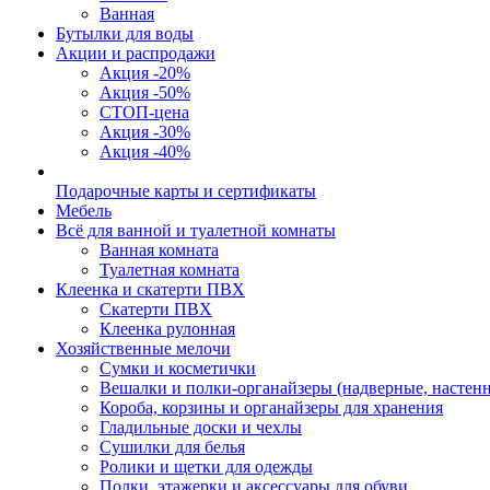
Ванная
Бутылки для воды
Акции и распродажи
Акция -20%
Акция -50%
СТОП-цена
Акция -30%
Акция -40%
Подарочные карты и сертификаты
Мебель
Всё для ванной и туалетной комнаты
Ванная комната
Туалетная комната
Клеенка и скатерти ПВХ
Скатерти ПВХ
Клеенка рулонная
Хозяйственные мелочи
Сумки и косметички
Вешалки и полки-органайзеры (надверные, настен
Короба, корзины и органайзеры для хранения
Гладильные доски и чехлы
Сушилки для белья
Ролики и щетки для одежды
Полки, этажерки и аксессуары для обуви