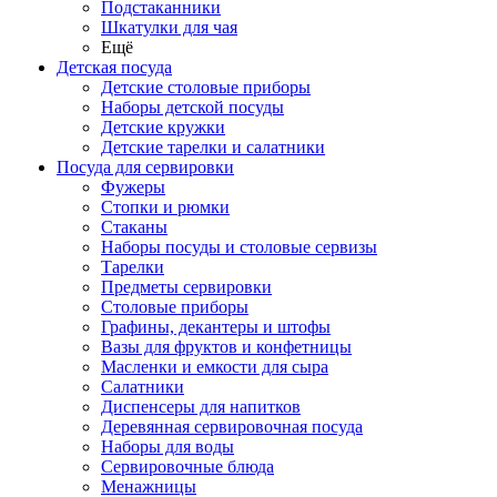
Подстаканники
Шкатулки для чая
Ещё
Детская посуда
Детские столовые приборы
Наборы детской посуды
Детские кружки
Детские тарелки и салатники
Посуда для сервировки
Фужеры
Стопки и рюмки
Стаканы
Наборы посуды и столовые сервизы
Тарелки
Предметы сервировки
Столовые приборы
Графины, декантеры и штофы
Вазы для фруктов и конфетницы
Масленки и емкости для сыра
Салатники
Диспенсеры для напитков
Деревянная сервировочная посуда
Наборы для воды
Сервировочные блюда
Менажницы