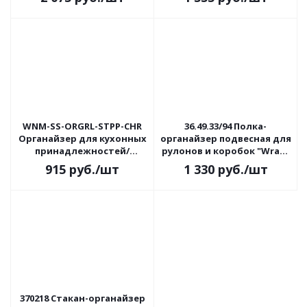
WNM-SS-ORGRL-STPP-CHR
36.49.33/94 Полка-
Органайзер для кухонных
органайзер подвесная для
принадлежностей/
рулонов и коробок "Wrap"
столовых приборов Rolv
33х12х9 см
915
руб.
/шт
1 330
руб.
/шт
10*11*12см
370218 Стакан-органайзер