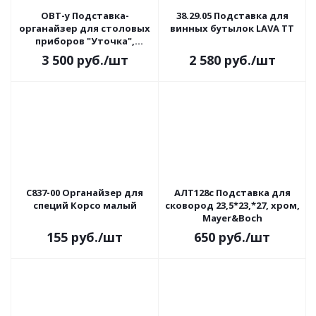
ОВТ-у Подставка-
38.29.05 Подставка для
органайзер для столовых
винных бутылок LAVA TT
приборов "Уточка",
Посудный ряд, цвет
3 500
руб.
/шт
2 580
руб.
/шт
красный, ручная работа
С837-00 Органайзер для
АЛТ128с Подставка для
специй Корсо малый
сковород 23,5*23,*27, хром,
Mayer&Boch
155
руб.
/шт
650
руб.
/шт