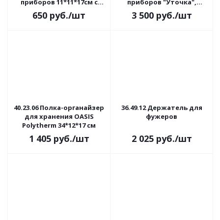
приборов 11*11*17см с
приборов "Уточка",
поддоном, EmHouse, цвет
Посудный ряд, цвет
650
руб.
/шт
3 500
руб.
/шт
микс
зеленый, ручная работа
40.23.06 Полка-органайзер
36.49.12 Держатель для
для хранения OASIS
фужеров
Polytherm 34*12*17 см
1 405
руб.
/шт
2 025
руб.
/шт