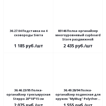
36.27.04 Подставка на 4
85146 Полка-органайзер
сковороды Sierra
многоуровневый cupboard
Store раздвижной
1 185
руб.
/шт
2 435
руб.
/шт
36.46.23/95 Полка-
36.49.28/94 Полка-
органайзер трехъярусная
органайзер подвесная для
Steppo 20*18*15 см
кружек "MyMug" Polytherm
14х28х6см
2 075
руб.
/шт
1 555
руб.
/шт