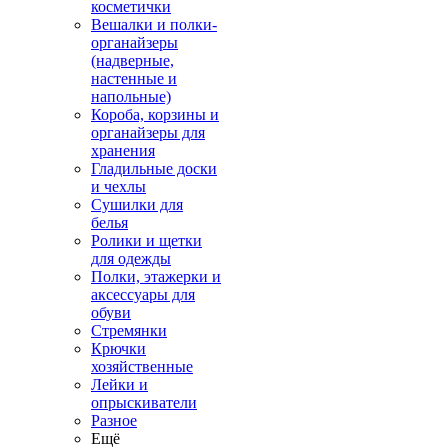
косметички
Вешалки и полки-
органайзеры
(надверные,
настенные и
напольные)
Короба, корзины и
органайзеры для
хранения
Гладильные доски
и чехлы
Сушилки для
белья
Ролики и щетки
для одежды
Полки, этажерки и
аксессуары для
обуви
Стремянки
Крючки
хозяйственные
Лейки и
опрыскиватели
Разное
Ещё