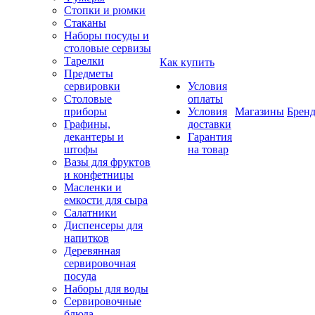
Стопки и рюмки
Стаканы
Наборы посуды и
столовые сервизы
Тарелки
Как купить
Предметы
сервировки
Условия
Столовые
оплаты
приборы
Условия
Магазины
Брен
Графины,
доставки
декантеры и
Гарантия
штофы
на товар
Вазы для фруктов
и конфетницы
Масленки и
емкости для сыра
Салатники
Диспенсеры для
напитков
Деревянная
сервировочная
посуда
Наборы для воды
Сервировочные
блюда