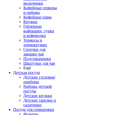
молочники
Кофейные сервизы
и наборы
Кофейные пары
Кружки
Гейзерные
кофеварки, турки
и кофемолки
Термосы и
термокружки
Ситечки для
заварки чая
Подстаканники
Шкатулки для чая
Ещё
Детская посуда
Детские столовые
приборы
Наборы детской
посуды
Детские кружки
Детские тарелки и
салатники
Посуда для сервировки
Фужеры