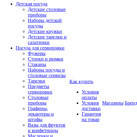
Детская посуда
Детские столовые
приборы
Наборы детской
посуды
Детские кружки
Детские тарелки и
салатники
Посуда для сервировки
Фужеры
Стопки и рюмки
Стаканы
Наборы посуды и
столовые сервизы
Тарелки
Как купить
Предметы
сервировки
Условия
Столовые
оплаты
приборы
Условия
Магазины
Брен
Графины,
доставки
декантеры и
Гарантия
штофы
на товар
Вазы для фруктов
и конфетницы
Масленки и