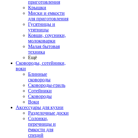
приготовления
Крышки
Миски и емкости
для приготовления
Гусятницы и
утятницы
Ковши, соусники,
молоковарки
Малая бытовая
техника
Ещё
Сковороды, сотейники,
воки
Блинные
сковороды
Сковороды-гриль
Сотейники
Сковороды
Воки
Аксессуары для кухни
Разделочные доски
Солонки,
перечницы и
ёмкости для
специй