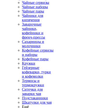
Чайные сервизы
Чайные наборы
Чайные пары
Чайники для
кипячения
Заварочные
чайники,
кофейники и
френч-прессы
Сахарницы и
молочники
Кофейные сервизы
и наборы
Кофейные пары
Кружки
Гейзерные
кофеварки, турки
и кофемолки
Термосы и
термокружки
Ситечки для
заварки чая
Подстаканники
Шкатулки для чая
Ещё