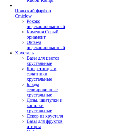
Rudolf Kampf
Польский фарфор
Сmielow
Рококо
недекорированный
Камелия Серый
орнамент
Oktawa
недекорированный
Хрусталь
Вазы для цветов
хрустальные
Конфетницы и
салатники
хрустальные
Блюда
сервировочные
хрустальные
Дозы, шкатулки и
копилки
хрустальные
Декор из хрусталя
Вазы для фруктов
и торта