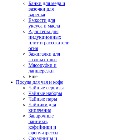
Банки для меда и
вазочки для
варенья
Емкости для
уксуса и масла
Адаптеры для
индукционных
плит и рассекатели
огня
Зажигалки для
газовых плит
Мясорубки и
лапшерезки
Ещё
Посуда для чая и кофе
Чайные сервизы
Чайные наборы
Чайные пары
Чайники для
кипячения
Заварочные
чайники,
кофейники и
френч-прессы
Сахарницы и