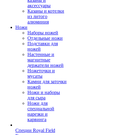
казаны и
аксессуары
Казаны и котелки
из литого
алюминия
Ножи
Наборы ножей
Отдельные ножи
Подставки для
ножей
Настенные и
магнитные
держатели ножей
Ножеточки и
мусаты
Камни для заточки
ножей
Ножи и наборы
для сыра
Ножи для
специальной
нарезки и
карвинга
Специи Royal Field