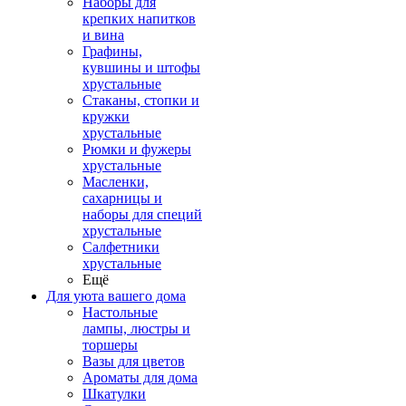
Наборы для
крепких напитков
и вина
Графины,
кувшины и штофы
хрустальные
Стаканы, стопки и
кружки
хрустальные
Рюмки и фужеры
хрустальные
Масленки,
сахарницы и
наборы для специй
хрустальные
Салфетники
хрустальные
Ещё
Для уюта вашего дома
Настольные
лампы, люстры и
торшеры
Вазы для цветов
Ароматы для дома
Шкатулки