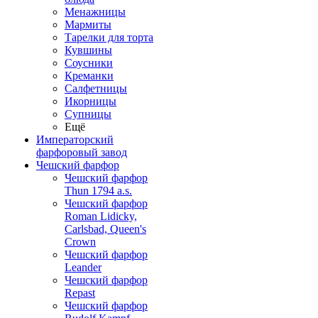
Менажницы
Мармиты
Тарелки для торта
Кувшины
Соусники
Креманки
Салфетницы
Икорницы
Супницы
Ещё
Императорский
фарфоровый завод
Чешский фарфор
Чешский фарфор
Thun 1794 a.s.
Чешский фарфор
Roman Lidicky,
Carlsbad, Queen's
Crown
Чешский фарфор
Leander
Чешский фарфор
Repast
Чешский фарфор