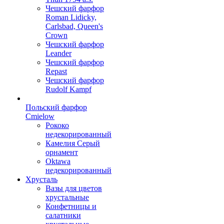
Чешский фарфор
Roman Lidicky,
Carlsbad, Queen's
Crown
Чешский фарфор
Leander
Чешский фарфор
Repast
Чешский фарфор
Rudolf Kampf
Польский фарфор
Сmielow
Рококо
недекорированный
Камелия Серый
орнамент
Oktawa
недекорированный
Хрусталь
Вазы для цветов
хрустальные
Конфетницы и
салатники