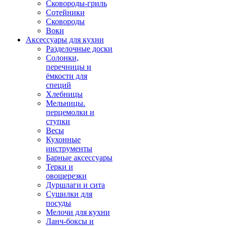
Сковороды-гриль
Сотейники
Сковороды
Воки
Аксессуары для кухни
Разделочные доски
Солонки,
перечницы и
ёмкости для
специй
Хлебницы
Мельницы.
перцемолки и
ступки
Весы
Кухонные
инструменты
Барные аксессуары
Терки и
овощерезки
Дуршлаги и сита
Сушилки для
посуды
Мелочи для кухни
Ланч-боксы и