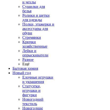
и чехлы
Сушилки для
белья
Ролики и щетки
для одежды
Полки, этажерки и
аксессуары для
обуви
Стремянки
Крючки
хозяйственные
Лейки и
опрыскиватели
Разное
Ещё
Бытовая химия
Новый год
Елочные игрушки
и украшения
Статуэтки,
игрушки и
фигурки
Новогодний
текстиль
Новогодние