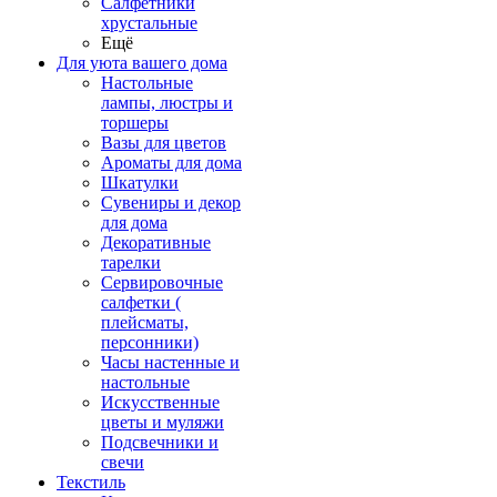
Салфетники
хрустальные
Ещё
Для уюта вашего дома
Настольные
лампы, люстры и
торшеры
Вазы для цветов
Ароматы для дома
Шкатулки
Сувениры и декор
для дома
Декоративные
тарелки
Сервировочные
салфетки (
плейсматы,
персонники)
Часы настенные и
настольные
Искусственные
цветы и муляжи
Подсвечники и
свечи
Текстиль