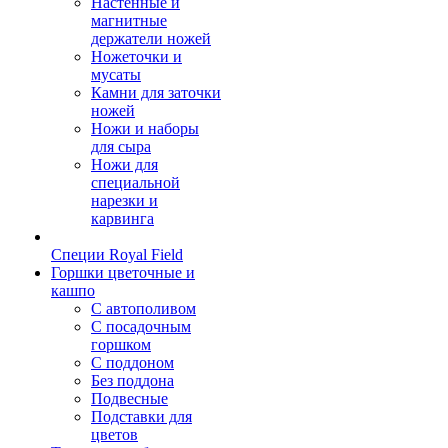
Настенные и
магнитные
держатели ножей
Ножеточки и
мусаты
Камни для заточки
ножей
Ножи и наборы
для сыра
Ножи для
специальной
нарезки и
карвинга
Специи Royal Field
Горшки цветочные и
кашпо
С автополивом
С посадочным
горшком
С поддоном
Без поддона
Подвесные
Подставки для
цветов