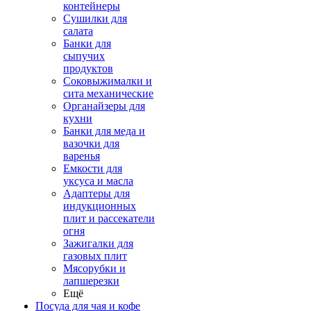
контейнеры
Сушилки для
салата
Банки для
сыпучих
продуктов
Соковыжималки и
сита механические
Органайзеры для
кухни
Банки для меда и
вазочки для
варенья
Емкости для
уксуса и масла
Адаптеры для
индукционных
плит и рассекатели
огня
Зажигалки для
газовых плит
Мясорубки и
лапшерезки
Ещё
Посуда для чая и кофе