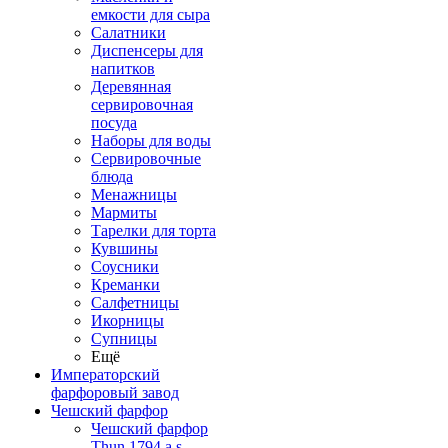
емкости для сыра
Салатники
Диспенсеры для
напитков
Деревянная
сервировочная
посуда
Наборы для воды
Сервировочные
блюда
Менажницы
Мармиты
Тарелки для торта
Кувшины
Соусники
Креманки
Салфетницы
Икорницы
Супницы
Ещё
Императорский
фарфоровый завод
Чешский фарфор
Чешский фарфор
Thun 1794 a.s.