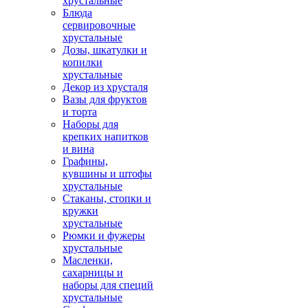
хрустальные
Блюда
сервировочные
хрустальные
Дозы, шкатулки и
копилки
хрустальные
Декор из хрусталя
Вазы для фруктов
и торта
Наборы для
крепких напитков
и вина
Графины,
кувшины и штофы
хрустальные
Стаканы, стопки и
кружки
хрустальные
Рюмки и фужеры
хрустальные
Масленки,
сахарницы и
наборы для специй
хрустальные