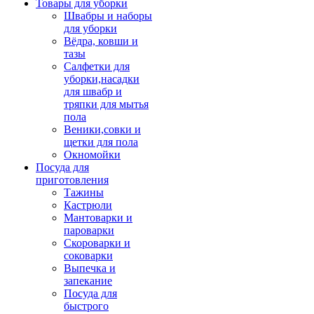
Товары для уборки
Швабры и наборы
для уборки
Вёдра, ковши и
тазы
Салфетки для
уборки,насадки
для швабр и
тряпки для мытья
пола
Веники,совки и
щетки для пола
Окномойки
Посуда для
приготовления
Тажины
Кастрюли
Мантоварки и
пароварки
Скороварки и
соковарки
Выпечка и
запекание
Посуда для
быстрого