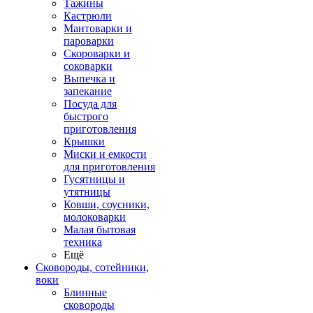
Тажины
Кастрюли
Мантоварки и
пароварки
Скороварки и
соковарки
Выпечка и
запекание
Посуда для
быстрого
приготовления
Крышки
Миски и емкости
для приготовления
Гусятницы и
утятницы
Ковши, соусники,
молоковарки
Малая бытовая
техника
Ещё
Сковороды, сотейники,
воки
Блинные
сковороды