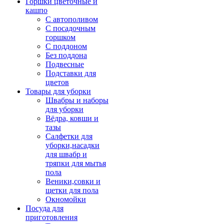
Горшки цветочные и
кашпо
С автополивом
С посадочным
горшком
С поддоном
Без поддона
Подвесные
Подставки для
цветов
Товары для уборки
Швабры и наборы
для уборки
Вёдра, ковши и
тазы
Салфетки для
уборки,насадки
для швабр и
тряпки для мытья
пола
Веники,совки и
щетки для пола
Окномойки
Посуда для
приготовления