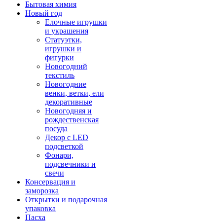
Бытовая химия
Новый год
Елочные игрушки
и украшения
Статуэтки,
игрушки и
фигурки
Новогодний
текстиль
Новогодние
венки, ветки, ели
декоративные
Новогодняя и
рождественская
посуда
Декор с LED
подсветкой
Фонари,
подсвечники и
свечи
Консервация и
заморозка
Открытки и подарочная
упаковка
Пасха