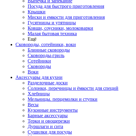
Выпечка и запекание
Посуда для быстрого приготовления
Крышки
Миски и емкости для приготовления
Гусятницы и утятницы
Ковши, соусники, молоковарки
Малая бытовая техника
Ещё
Сковороды, сотейники, воки
Блинные сковороды
Сковороды-гриль
Сотейники
Сковороды
Воки
Аксессуары для кухни
Разделочные доски
Солонки, перечницы и ёмкости для специй
Хлебницы
Мельницы. перцемолки и ступки
Весы
Кухонные инструменты
Барные аксессуары
Терки и овощерезки
Дуршлаги и сита
Сушилки для посуды