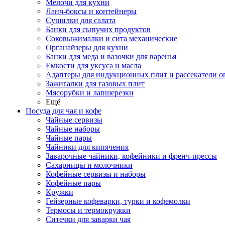
Мелочи для кухни
Ланч-боксы и контейнеры
Сушилки для салата
Банки для сыпучих продуктов
Соковыжималки и сита механические
Органайзеры для кухни
Банки для меда и вазочки для варенья
Емкости для уксуса и масла
Адаптеры для индукционных плит и рассекатели о
Зажигалки для газовых плит
Мясорубки и лапшерезки
Ещё
Посуда для чая и кофе
Чайные сервизы
Чайные наборы
Чайные пары
Чайники для кипячения
Заварочные чайники, кофейники и френч-прессы
Сахарницы и молочники
Кофейные сервизы и наборы
Кофейные пары
Кружки
Гейзерные кофеварки, турки и кофемолки
Термосы и термокружки
Ситечки для заварки чая