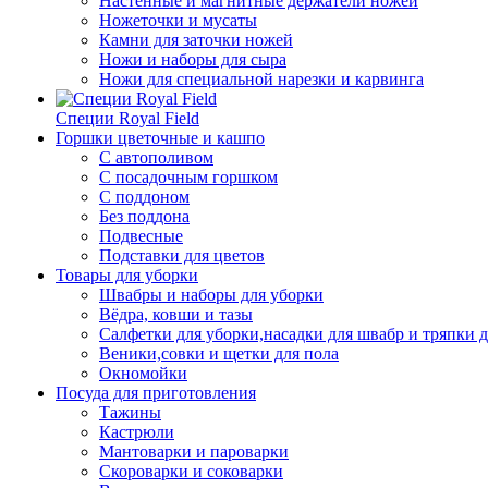
Настенные и магнитные держатели ножей
Ножеточки и мусаты
Камни для заточки ножей
Ножи и наборы для сыра
Ножи для специальной нарезки и карвинга
Специи Royal Field
Горшки цветочные и кашпо
С автополивом
С посадочным горшком
С поддоном
Без поддона
Подвесные
Подставки для цветов
Товары для уборки
Швабры и наборы для уборки
Вёдра, ковши и тазы
Салфетки для уборки,насадки для швабр и тряпки 
Веники,совки и щетки для пола
Окномойки
Посуда для приготовления
Тажины
Кастрюли
Мантоварки и пароварки
Скороварки и соковарки