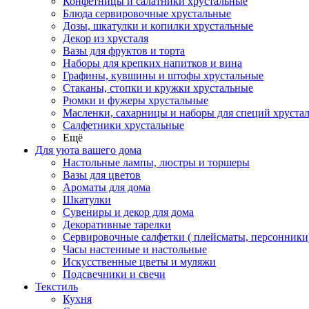
Конфетницы и салатники хрустальные
Блюда сервировочные хрустальные
Дозы, шкатулки и копилки хрустальные
Декор из хрусталя
Вазы для фруктов и торта
Наборы для крепких напитков и вина
Графины, кувшины и штофы хрустальные
Стаканы, стопки и кружки хрустальные
Рюмки и фужеры хрустальные
Масленки, сахарницы и наборы для специй хруста
Салфетники хрустальные
Ещё
Для уюта вашего дома
Настольные лампы, люстры и торшеры
Вазы для цветов
Ароматы для дома
Шкатулки
Сувениры и декор для дома
Декоративные тарелки
Сервировочные салфетки ( плейсматы, персонники
Часы настенные и настольные
Искусственные цветы и муляжи
Подсвечники и свечи
Текстиль
Кухня