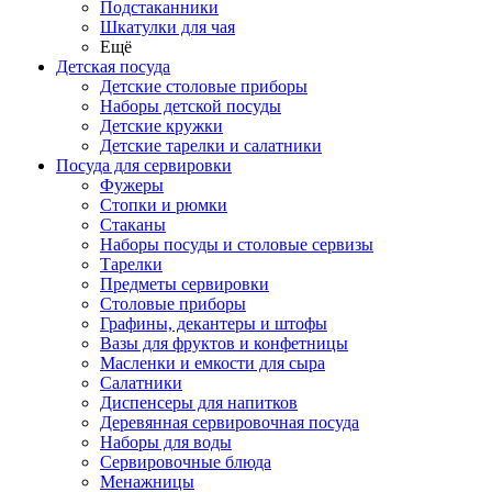
Подстаканники
Шкатулки для чая
Ещё
Детская посуда
Детские столовые приборы
Наборы детской посуды
Детские кружки
Детские тарелки и салатники
Посуда для сервировки
Фужеры
Стопки и рюмки
Стаканы
Наборы посуды и столовые сервизы
Тарелки
Предметы сервировки
Столовые приборы
Графины, декантеры и штофы
Вазы для фруктов и конфетницы
Масленки и емкости для сыра
Салатники
Диспенсеры для напитков
Деревянная сервировочная посуда
Наборы для воды
Сервировочные блюда
Менажницы