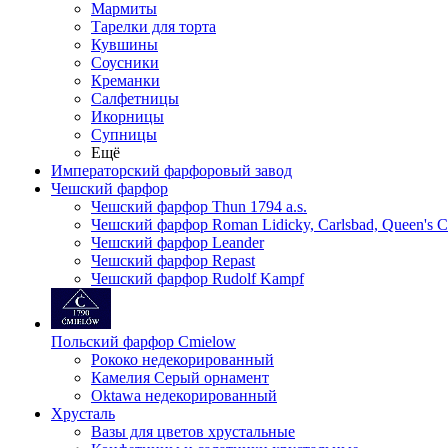
Мармиты
Тарелки для торта
Кувшины
Соусники
Креманки
Салфетницы
Икорницы
Супницы
Ещё
Императорский фарфоровый завод
Чешский фарфор
Чешский фарфор Thun 1794 a.s.
Чешский фарфор Roman Lidicky, Carlsbad, Queen's 
Чешский фарфор Leander
Чешский фарфор Repast
Чешский фарфор Rudolf Kampf
Польский фарфор Сmielow
Рококо недекорированный
Камелия Серый орнамент
Oktawa недекорированный
Хрусталь
Вазы для цветов хрустальные