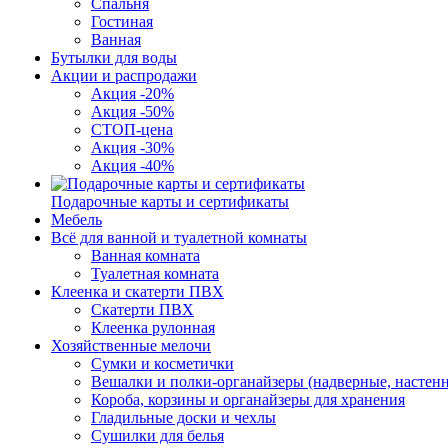
Спальня
Гостиная
Ванная
Бутылки для воды
Акции и распродажи
Акция -20%
Акция -50%
СТОП-цена
Акция -30%
Акция -40%
Подарочные карты и сертификаты
Мебель
Всё для ванной и туалетной комнаты
Ванная комната
Туалетная комната
Клеенка и скатерти ПВХ
Скатерти ПВХ
Клеенка рулонная
Хозяйственные мелочи
Сумки и косметички
Вешалки и полки-органайзеры (надверные, настен
Короба, корзины и органайзеры для хранения
Гладильные доски и чехлы
Сушилки для белья