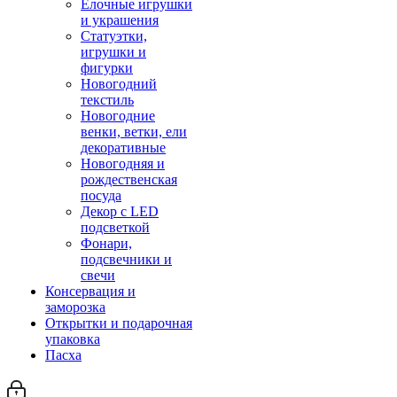
Елочные игрушки
и украшения
Статуэтки,
игрушки и
фигурки
Новогодний
текстиль
Новогодние
венки, ветки, ели
декоративные
Новогодняя и
рождественская
посуда
Декор с LED
подсветкой
Фонари,
подсвечники и
свечи
Консервация и
заморозка
Открытки и подарочная
упаковка
Пасха