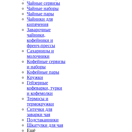
Чайные сервизы
Чайные наборы
Чайные пары
Чайники для
кипячения
Заварочные
чайники,
кофейники и
френч-прессы
Сахарницы и
молочники
Кофейные сервизы
и наборы
Кофейные пары
Кружки
Гейзерные
кофеварки, турки
и кофемолки
Термосы и
термокружки
Ситечки для
заварки чая
Подстаканники
Шкатулки для чая
Ещё