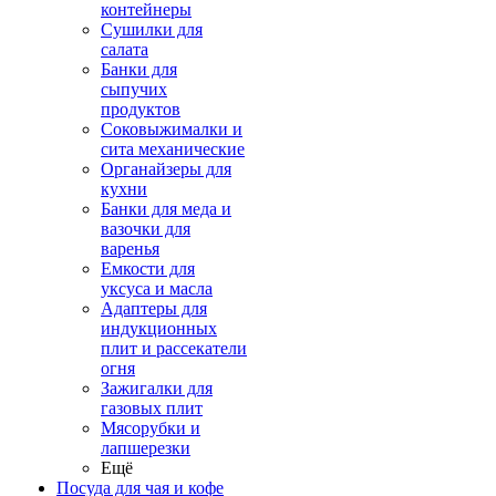
контейнеры
Сушилки для
салата
Банки для
сыпучих
продуктов
Соковыжималки и
сита механические
Органайзеры для
кухни
Банки для меда и
вазочки для
варенья
Емкости для
уксуса и масла
Адаптеры для
индукционных
плит и рассекатели
огня
Зажигалки для
газовых плит
Мясорубки и
лапшерезки
Ещё
Посуда для чая и кофе