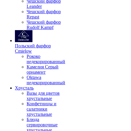
Чешский фарфор
Leander
Чешский фарфор
Repast
Чешский фарфор
Rudolf Kampf
Польский фарфор
Сmielow
Рококо
недекорированный
Камелия Серый
орнамент
Oktawa
недекорированный
Хрусталь
Вазы для цветов
хрустальные
Конфетницы и
салатники
хрустальные
Блюда
сервировочные
хрустальные