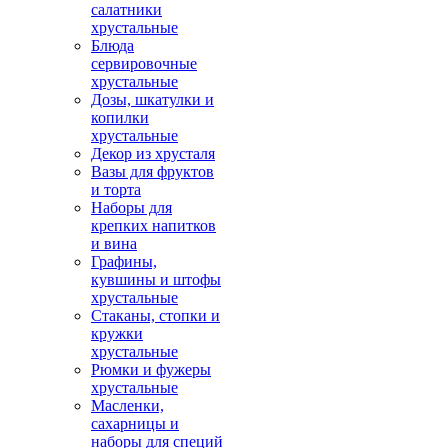
салатники
хрустальные
Блюда
сервировочные
хрустальные
Дозы, шкатулки и
копилки
хрустальные
Декор из хрусталя
Вазы для фруктов
и торта
Наборы для
крепких напитков
и вина
Графины,
кувшины и штофы
хрустальные
Стаканы, стопки и
кружки
хрустальные
Рюмки и фужеры
хрустальные
Масленки,
сахарницы и
наборы для специй