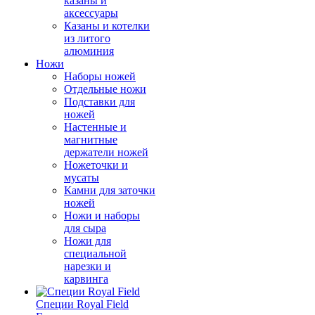
казаны и
аксессуары
Казаны и котелки
из литого
алюминия
Ножи
Наборы ножей
Отдельные ножи
Подставки для
ножей
Настенные и
магнитные
держатели ножей
Ножеточки и
мусаты
Камни для заточки
ножей
Ножи и наборы
для сыра
Ножи для
специальной
нарезки и
карвинга
Специи Royal Field