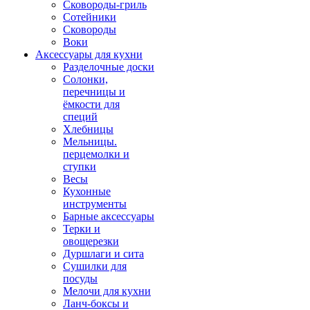
Сковороды-гриль
Сотейники
Сковороды
Воки
Аксессуары для кухни
Разделочные доски
Солонки,
перечницы и
ёмкости для
специй
Хлебницы
Мельницы.
перцемолки и
ступки
Весы
Кухонные
инструменты
Барные аксессуары
Терки и
овощерезки
Дуршлаги и сита
Сушилки для
посуды
Мелочи для кухни
Ланч-боксы и