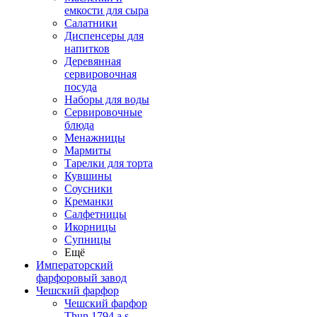
емкости для сыра
Салатники
Диспенсеры для
напитков
Деревянная
сервировочная
посуда
Наборы для воды
Сервировочные
блюда
Менажницы
Мармиты
Тарелки для торта
Кувшины
Соусники
Креманки
Салфетницы
Икорницы
Супницы
Ещё
Императорский
фарфоровый завод
Чешский фарфор
Чешский фарфор
Thun 1794 a.s.