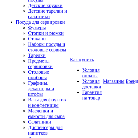
Детские кружки
Детские тарелки и
салатники
Посуда для сервировки
Фужеры
Стопки и рюмки
Стаканы
Наборы посуды и
столовые сервизы
Тарелки
Как купить
Предметы
сервировки
Условия
Столовые
оплаты
приборы
Условия
Магазины
Брен
Графины,
доставки
декантеры и
Гарантия
штофы
на товар
Вазы для фруктов
и конфетницы
Масленки и
емкости для сыра
Салатники
Диспенсеры для
напитков