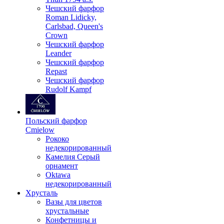
Чешский фарфор
Roman Lidicky,
Carlsbad, Queen's
Crown
Чешский фарфор
Leander
Чешский фарфор
Repast
Чешский фарфор
Rudolf Kampf
Польский фарфор
Сmielow
Рококо
недекорированный
Камелия Серый
орнамент
Oktawa
недекорированный
Хрусталь
Вазы для цветов
хрустальные
Конфетницы и