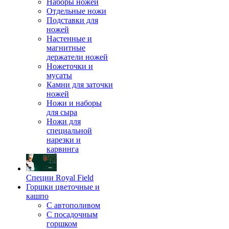
Наборы ножей
Отдельные ножи
Подставки для
ножей
Настенные и
магнитные
держатели ножей
Ножеточки и
мусаты
Камни для заточки
ножей
Ножи и наборы
для сыра
Ножи для
специальной
нарезки и
карвинга
Специи Royal Field
Горшки цветочные и
кашпо
С автополивом
С посадочным
горшком