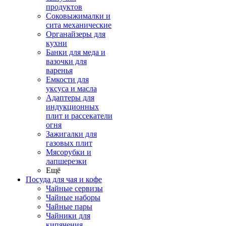
продуктов
Соковыжималки и
сита механические
Органайзеры для
кухни
Банки для меда и
вазочки для
варенья
Емкости для
уксуса и масла
Адаптеры для
индукционных
плит и рассекатели
огня
Зажигалки для
газовых плит
Мясорубки и
лапшерезки
Ещё
Посуда для чая и кофе
Чайные сервизы
Чайные наборы
Чайные пары
Чайники для
кипячения