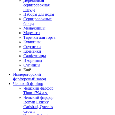
Деревянная
сервировочная
посуда
Наборы для воды
Сервировочные
блюда
Менажницы
Мармиты
Тарелки для торта
Кувшины
Соусники
Креманки
Салфетницы
Икорницы
Супницы
Ещё
Императорский
фарфоровый завод
Чешский фарфор
Чешский фарфор
Thun 1794 a.s.
Чешский фарфор
Roman Lidicky,
Carlsbad, Queen's
Crown