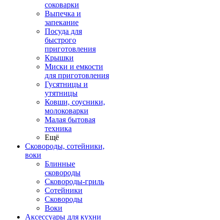
соковарки
Выпечка и
запекание
Посуда для
быстрого
приготовления
Крышки
Миски и емкости
для приготовления
Гусятницы и
утятницы
Ковши, соусники,
молоковарки
Малая бытовая
техника
Ещё
Сковороды, сотейники,
воки
Блинные
сковороды
Сковороды-гриль
Сотейники
Сковороды
Воки
Аксессуары для кухни