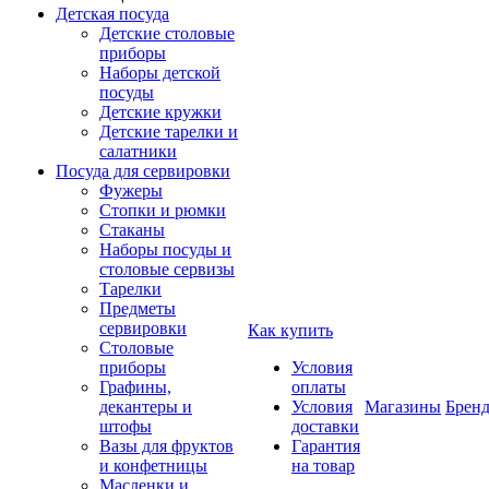
Детская посуда
Детские столовые
приборы
Наборы детской
посуды
Детские кружки
Детские тарелки и
салатники
Посуда для сервировки
Фужеры
Стопки и рюмки
Стаканы
Наборы посуды и
столовые сервизы
Тарелки
Предметы
сервировки
Как купить
Столовые
приборы
Условия
Графины,
оплаты
декантеры и
Условия
Магазины
Брен
штофы
доставки
Вазы для фруктов
Гарантия
и конфетницы
на товар
Масленки и