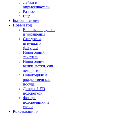
Лейки и
опрыскиватели
Разное
Ещё
Бытовая химия
Новый год
Елочные игрушки
и украшения
Статуэтки,
игрушки и
фигурки
Новогодний
текстиль
Новогодние
венки, ветки, ели
декоративные
Новогодняя и
рождественская
посуда
Декор с LED
подсветкой
Фонари,
подсвечники и
свечи
Консервация и