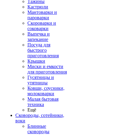
Тажины
Кастрюли
Мантоварки и
пароварки
Скороварки и
соковарки
Выпечка и
запекание
Посуда для
быстрого
приготовления
Крышки
Миски и емкости
для приготовления
Гусятницы и
утятницы
Ковши, соусники,
молоковарки
Малая бытовая
техника
Ещё
Сковороды, сотейники,
воки
Блинные
сковороды