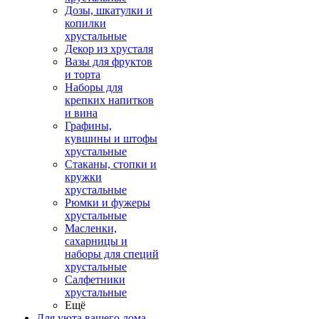
Дозы, шкатулки и
копилки
хрустальные
Декор из хрусталя
Вазы для фруктов
и торта
Наборы для
крепких напитков
и вина
Графины,
кувшины и штофы
хрустальные
Стаканы, стопки и
кружки
хрустальные
Рюмки и фужеры
хрустальные
Масленки,
сахарницы и
наборы для специй
хрустальные
Салфетники
хрустальные
Ещё
Для уюта вашего дома