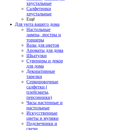
хрустальные
Салфетники
хрустальные
Ещё
Для уюта вашего дома
Настольные
лампы, люстры и
торшеры
Вазы для цветов
Ароматы для дома
Шкатулки
Сувениры и декор
для дома
Декоративные
тарелки
Сервировочные
салфетки (
плейсматы,
персонники)
Часы настенные и
настольные
Искусственные
цветы и муляжи
Подсвечники и
свечи