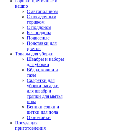
Горшки цветочные и
кашпо
С автополивом
С посадочным
горшком
С поддоном
Без поддона
Подвесные
Подставки для
цветов
Товары для уборки
Швабры и наборы
для уборки
Вёдра, ковши и
тазы
Салфетки для
уборки,насадки
для швабр и
тряпки для мытья
пола
Веники,совки и
щетки для пола
Окномойки
Посуда для
приготовления