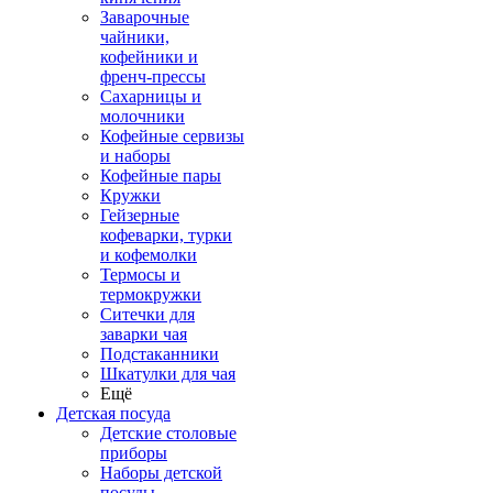
Заварочные
чайники,
кофейники и
френч-прессы
Сахарницы и
молочники
Кофейные сервизы
и наборы
Кофейные пары
Кружки
Гейзерные
кофеварки, турки
и кофемолки
Термосы и
термокружки
Ситечки для
заварки чая
Подстаканники
Шкатулки для чая
Ещё
Детская посуда
Детские столовые
приборы
Наборы детской
посуды