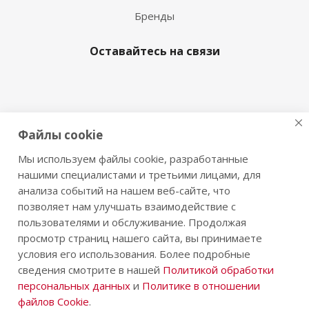
Бренды
Оставайтесь на связи
Наши контакты
Файлы cookie
+7 342 291 91 16
Мы используем файлы cookie, разработанные
нашими специалистами и третьими лицами, для
posudrperm@mail.ru
анализа событий на нашем веб-сайте, что
позволяет нам улучшать взаимодействие с
г.Пермь, ул. Ленина, 57
пользователями и обслуживание. Продолжая
просмотр страниц нашего сайта, вы принимаете
условия его использования. Более подробные
сведения смотрите в нашей
Политикой обработки
2026 © Посудный ряд - Сеть магазинов элитной посуды
персональных данных
и
Политике в отношении
файлов Cookie
.