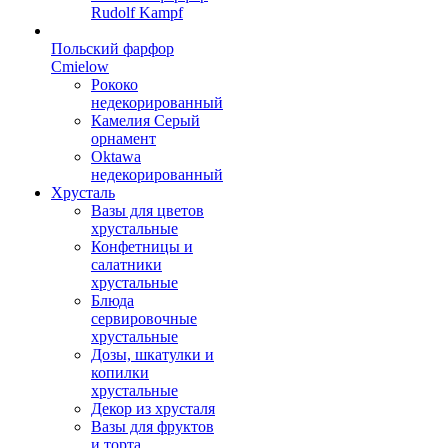
Rudolf Kampf
Польский фарфор
Сmielow
Рококо
недекорированный
Камелия Серый
орнамент
Oktawa
недекорированный
Хрусталь
Вазы для цветов
хрустальные
Конфетницы и
салатники
хрустальные
Блюда
сервировочные
хрустальные
Дозы, шкатулки и
копилки
хрустальные
Декор из хрусталя
Вазы для фруктов
и торта