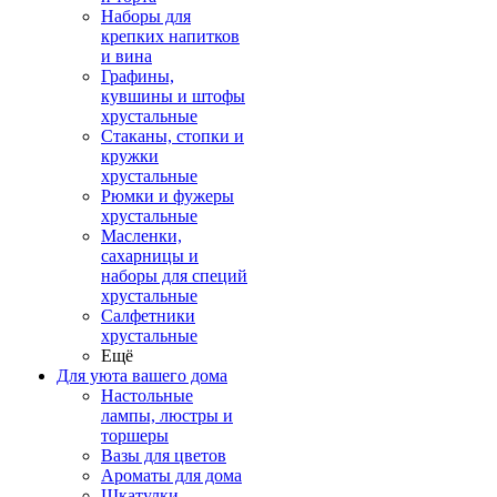
Наборы для
крепких напитков
и вина
Графины,
кувшины и штофы
хрустальные
Стаканы, стопки и
кружки
хрустальные
Рюмки и фужеры
хрустальные
Масленки,
сахарницы и
наборы для специй
хрустальные
Салфетники
хрустальные
Ещё
Для уюта вашего дома
Настольные
лампы, люстры и
торшеры
Вазы для цветов
Ароматы для дома
Шкатулки