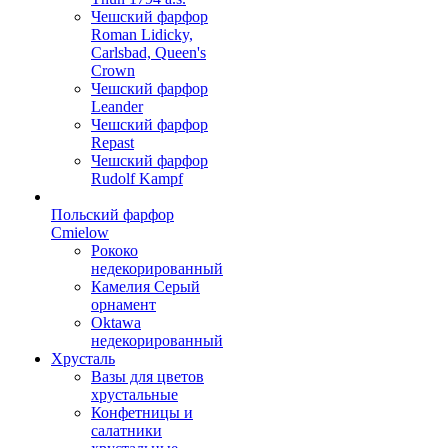
Чешский фарфор
Roman Lidicky,
Carlsbad, Queen's
Crown
Чешский фарфор
Leander
Чешский фарфор
Repast
Чешский фарфор
Rudolf Kampf
Польский фарфор
Сmielow
Рококо
недекорированный
Камелия Серый
орнамент
Oktawa
недекорированный
Хрусталь
Вазы для цветов
хрустальные
Конфетницы и
салатники