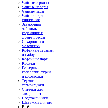
Чайные сервизы
Чайные наборы
Чайные пары
Чайники для
кипячения
Заварочные
чайники,
кофейники и
френч-прессы
Сахарницы и
молочники
Кофейные сервизы
и наборы
Кофейные пары
Кружки
Гейзерные
кофеварки, турки
и кофемолки
Термосы и
термокружки
Ситечки для
заварки чая
Подстаканники
Шкатулки для чая
Ещё