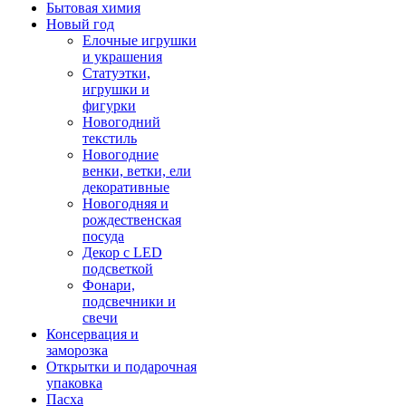
Бытовая химия
Новый год
Елочные игрушки
и украшения
Статуэтки,
игрушки и
фигурки
Новогодний
текстиль
Новогодние
венки, ветки, ели
декоративные
Новогодняя и
рождественская
посуда
Декор с LED
подсветкой
Фонари,
подсвечники и
свечи
Консервация и
заморозка
Открытки и подарочная
упаковка
Пасха