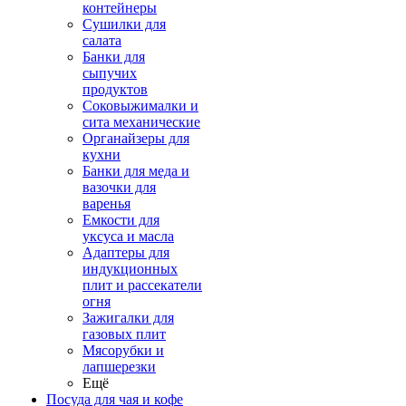
контейнеры
Сушилки для
салата
Банки для
сыпучих
продуктов
Соковыжималки и
сита механические
Органайзеры для
кухни
Банки для меда и
вазочки для
варенья
Емкости для
уксуса и масла
Адаптеры для
индукционных
плит и рассекатели
огня
Зажигалки для
газовых плит
Мясорубки и
лапшерезки
Ещё
Посуда для чая и кофе