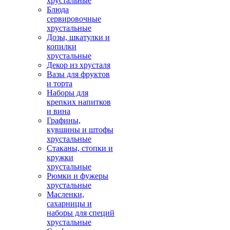
хрустальные
Блюда
сервировочные
хрустальные
Дозы, шкатулки и
копилки
хрустальные
Декор из хрусталя
Вазы для фруктов
и торта
Наборы для
крепких напитков
и вина
Графины,
кувшины и штофы
хрустальные
Стаканы, стопки и
кружки
хрустальные
Рюмки и фужеры
хрустальные
Масленки,
сахарницы и
наборы для специй
хрустальные