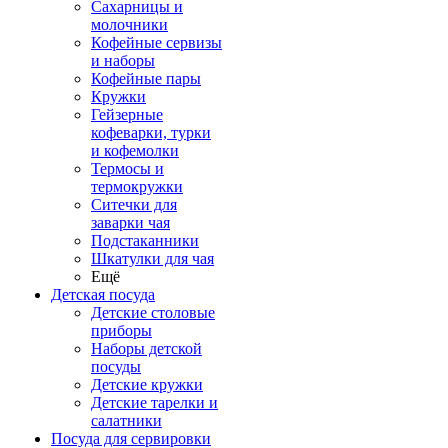
Сахарницы и
молочники
Кофейные сервизы
и наборы
Кофейные пары
Кружки
Гейзерные
кофеварки, турки
и кофемолки
Термосы и
термокружки
Ситечки для
заварки чая
Подстаканники
Шкатулки для чая
Ещё
Детская посуда
Детские столовые
приборы
Наборы детской
посуды
Детские кружки
Детские тарелки и
салатники
Посуда для сервировки