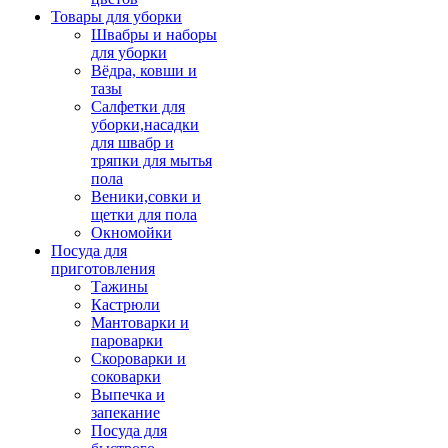
Товары для уборки
Швабры и наборы
для уборки
Вёдра, ковши и
тазы
Салфетки для
уборки,насадки
для швабр и
тряпки для мытья
пола
Веники,совки и
щетки для пола
Окномойки
Посуда для
приготовления
Тажины
Кастрюли
Мантоварки и
пароварки
Скороварки и
соковарки
Выпечка и
запекание
Посуда для