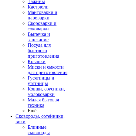
Тажины
Кастрюли
Мантоварки и
пароварки
Скороварки и
соковарки
Выпечка и
запекание
Посуда для
быстрого
приготовления
Крышки
Миски и емкости
для приготовления
Гусятницы и
утятницы
Ковши, соусники,
молоковарки
Малая бытовая
техника
Ещё
Сковороды, сотейники,
воки
Блинные
сковороды