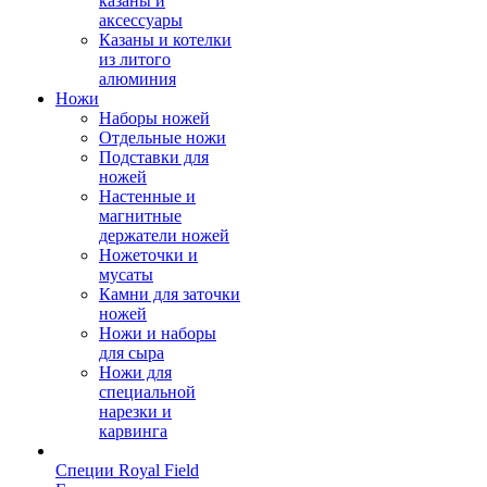
казаны и
аксессуары
Казаны и котелки
из литого
алюминия
Ножи
Наборы ножей
Отдельные ножи
Подставки для
ножей
Настенные и
магнитные
держатели ножей
Ножеточки и
мусаты
Камни для заточки
ножей
Ножи и наборы
для сыра
Ножи для
специальной
нарезки и
карвинга
Специи Royal Field