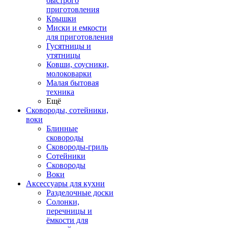
быстрого
приготовления
Крышки
Миски и емкости
для приготовления
Гусятницы и
утятницы
Ковши, соусники,
молоковарки
Малая бытовая
техника
Ещё
Сковороды, сотейники,
воки
Блинные
сковороды
Сковороды-гриль
Сотейники
Сковороды
Воки
Аксессуары для кухни
Разделочные доски
Солонки,
перечницы и
ёмкости для