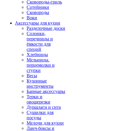
Сковороды-гриль
Сотейники
Сковороды
Воки
Аксессуары для кухни
Разделочные доски
Солонки,
перечницы и
ёмкости для
специй
Хлебницы
Мельницы.
перцемолки и
ступки
Весы
Кухонные
инструменты
Барные аксессуары
Терки и
овощерезки
Дуршлаги и сита
Сушилки для
посуды
Мелочи для кухни
Ланч-боксы и