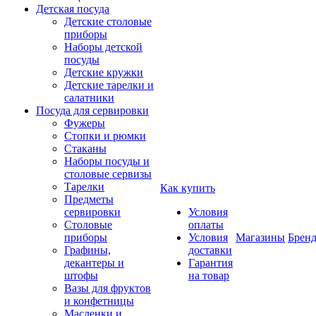
Детская посуда
Детские столовые
приборы
Наборы детской
посуды
Детские кружки
Детские тарелки и
салатники
Посуда для сервировки
Фужеры
Стопки и рюмки
Стаканы
Наборы посуды и
столовые сервизы
Тарелки
Как купить
Предметы
сервировки
Условия
Столовые
оплаты
приборы
Условия
Магазины
Брен
Графины,
доставки
декантеры и
Гарантия
штофы
на товар
Вазы для фруктов
и конфетницы
Масленки и