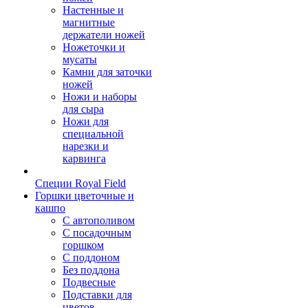
Настенные и
магнитные
держатели ножей
Ножеточки и
мусаты
Камни для заточки
ножей
Ножи и наборы
для сыра
Ножи для
специальной
нарезки и
карвинга
Специи Royal Field
Горшки цветочные и
кашпо
С автополивом
С посадочным
горшком
С поддоном
Без поддона
Подвесные
Подставки для
цветов