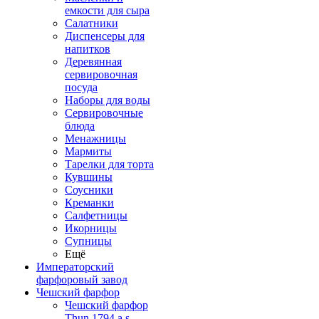
емкости для сыра
Салатники
Диспенсеры для
напитков
Деревянная
сервировочная
посуда
Наборы для воды
Сервировочные
блюда
Менажницы
Мармиты
Тарелки для торта
Кувшины
Соусники
Креманки
Салфетницы
Икорницы
Супницы
Ещё
Императорский
фарфоровый завод
Чешский фарфор
Чешский фарфор
Thun 1794 a.s.