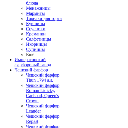
блюда
Менажницы
Мармиты
Тарелки для торта
Кувшины
Соусники
Креманки
Салфетницы
Икорницы
Супницы
Ещё
Императорский
фарфоровый завод
Чешский фарфор
Чешский фарфор
Thun 1794 a.s.
Чешский фарфор
Roman Lidicky,
Carlsbad, Queen's
Crown
Чешский фарфор
Leander
Чешский фарфор
Repast
Чешский фарфор