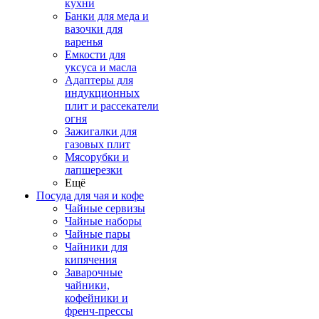
кухни
Банки для меда и
вазочки для
варенья
Емкости для
уксуса и масла
Адаптеры для
индукционных
плит и рассекатели
огня
Зажигалки для
газовых плит
Мясорубки и
лапшерезки
Ещё
Посуда для чая и кофе
Чайные сервизы
Чайные наборы
Чайные пары
Чайники для
кипячения
Заварочные
чайники,
кофейники и
френч-прессы