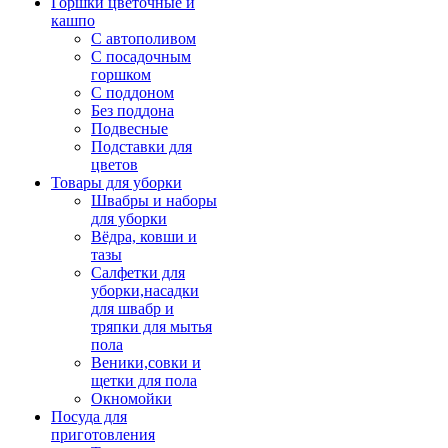
Горшки цветочные и
кашпо
С автополивом
С посадочным
горшком
С поддоном
Без поддона
Подвесные
Подставки для
цветов
Товары для уборки
Швабры и наборы
для уборки
Вёдра, ковши и
тазы
Салфетки для
уборки,насадки
для швабр и
тряпки для мытья
пола
Веники,совки и
щетки для пола
Окномойки
Посуда для
приготовления