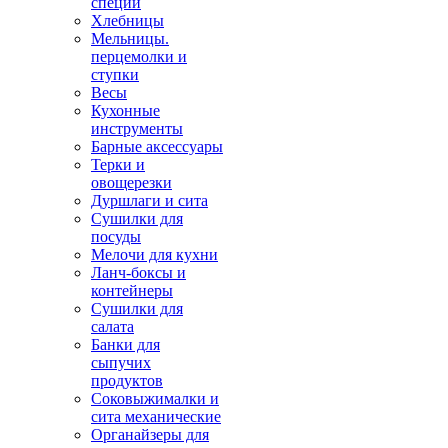
специй
Хлебницы
Мельницы.
перцемолки и
ступки
Весы
Кухонные
инструменты
Барные аксессуары
Терки и
овощерезки
Дуршлаги и сита
Сушилки для
посуды
Мелочи для кухни
Ланч-боксы и
контейнеры
Сушилки для
салата
Банки для
сыпучих
продуктов
Соковыжималки и
сита механические
Органайзеры для