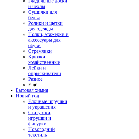
Гладильные доски
и чехлы
Сушилки для
белья
Ролики и щетки
для одежды
Полки, этажерки и
аксессуары для
обуви
Стремянки
Крючки
хозяйственные
Лейки и
опрыскиватели
Разное
Ещё
Бытовая химия
Новый год
Елочные игрушки
и украшения
Статуэтки,
игрушки и
фигурки
Новогодний
текстиль