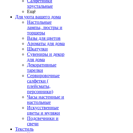
Салфетники
хрустальные
Ещё
Для уюта вашего дома
Настольные
лампы, люстры и
торшеры
Вазы для цветов
Ароматы для дома
Шкатулки
Сувениры и декор
для дома
Декоративные
тарелки
Сервировочные
салфетки (
плейсматы,
персонники)
Часы настенные и
настольные
Искусственные
цветы и муляжи
Подсвечники и
свечи
Текстиль