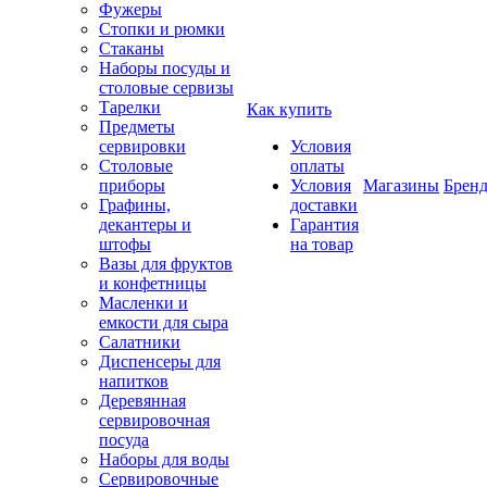
Фужеры
Стопки и рюмки
Стаканы
Наборы посуды и
столовые сервизы
Тарелки
Как купить
Предметы
сервировки
Условия
Столовые
оплаты
приборы
Условия
Магазины
Брен
Графины,
доставки
декантеры и
Гарантия
штофы
на товар
Вазы для фруктов
и конфетницы
Масленки и
емкости для сыра
Салатники
Диспенсеры для
напитков
Деревянная
сервировочная
посуда
Наборы для воды
Сервировочные