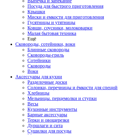
Выпечка и запекание
Посуда для быстрого приготовления
Крышки
Миски и емкости для приготовления
Гусятницы и утятницы
Ковши, соусники, молоковарки
Малая бытовая техника
Ещё
Сковороды, сотейники, воки
Блинные сковороды
Сковороды-гриль
Сотейники
Сковороды
Воки
Аксессуары для кухни
Разделочные доски
Солонки, перечницы и ёмкости для специй
Хлебницы
Мельницы. перцемолки и ступки
Весы
Кухонные инструменты
Барные аксессуары
Терки и овощерезки
Дуршлаги и сита
Сушилки для посуды