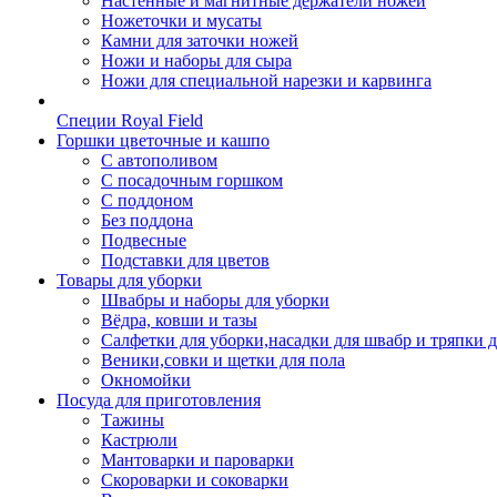
Настенные и магнитные держатели ножей
Ножеточки и мусаты
Камни для заточки ножей
Ножи и наборы для сыра
Ножи для специальной нарезки и карвинга
Специи Royal Field
Горшки цветочные и кашпо
С автополивом
С посадочным горшком
С поддоном
Без поддона
Подвесные
Подставки для цветов
Товары для уборки
Швабры и наборы для уборки
Вёдра, ковши и тазы
Салфетки для уборки,насадки для швабр и тряпки 
Веники,совки и щетки для пола
Окномойки
Посуда для приготовления
Тажины
Кастрюли
Мантоварки и пароварки
Скороварки и соковарки