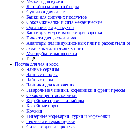
Мелочи для кухни
Ланч-боксы и контейнеры
Сушилки для салата
Банки для сыпучих продуктов
Соковыжималки и сита механические
Органайзеры для кухни
Банки для меда и вазочки для варенья
Емкости для уксуса и масла
Адаптеры для индукционных плит и рассекатели о
Зажигалки для газовых плит
Мясорубки и лапшерезки
Ещё
Посуда для чая и кофе
Чайные сервизы
Чайные наборы
Чайные пары
Чайники для кипячения
Заварочные чайники, кофейники и френч-прессы
Сахарницы и молочники
Кофейные сервизы и наборы
Кофейные пары
Кружки
Гейзерные кофеварки, турки и кофемолки
Термосы и термокружки
Ситечки для заварки чая