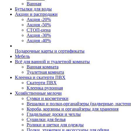
Ванная
Бутылки для воды
Акции и распродажи
Акция -20%
Акция -50%
СТОП-цена
Акция -30%
Акция -40%
Подарочные карты и сертификаты
Мебель
Всё для ванной и туалетной комнаты
Ванная комната
Туалетная комната
Клеенка и скатерти ПВХ
Скатерти ПВХ
Клеенка рулонная
Хозяйственные мелочи
Сумки и косметички
Вешалки и полки-органайзеры (надверные, настен
Короба, корзины и органайзеры для хранения
Гладильные доски и чехлы
Сушилки для белья
Ролики и щетки для одежды
Полки, этажерки и аксессуары для обуви