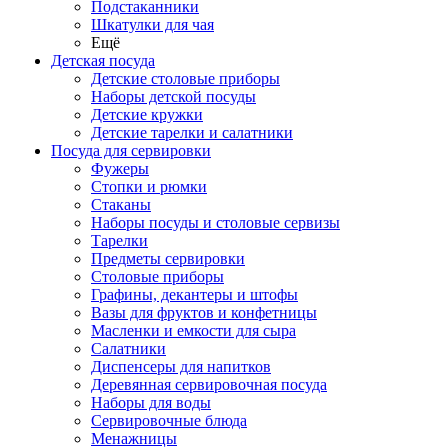
Подстаканники
Шкатулки для чая
Ещё
Детская посуда
Детские столовые приборы
Наборы детской посуды
Детские кружки
Детские тарелки и салатники
Посуда для сервировки
Фужеры
Стопки и рюмки
Стаканы
Наборы посуды и столовые сервизы
Тарелки
Предметы сервировки
Столовые приборы
Графины, декантеры и штофы
Вазы для фруктов и конфетницы
Масленки и емкости для сыра
Салатники
Диспенсеры для напитков
Деревянная сервировочная посуда
Наборы для воды
Сервировочные блюда
Менажницы