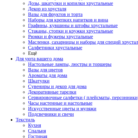
Дозы, шкатулки и копилки хрустальные
Декор из хрусталя
Вазы для фруктов и торта
Наборы для крепких напитков и вина
Графины, кувшины и штофы хрустальные
Стаканы, стопки и кружки хрустальные
Рюмки и фужеры хрустальные
Масленки, сахарницы и наборы для специй хруста
Салфетники хрустальные
Ещё
Для уюта вашего дома
Настольные лампы, люстры и торшеры
Вазы для цветов
Ароматы для дома
Шкатулки
Сувениры и декор для дома
Декоративные тарелки
Сервировочные салфетки ( плейсматы, персонники
Часы настенные и настольные
Искусственные цветы и муляжи
Подсвечники и свечи
Текстиль
Кухня
Спальня
Гостиная