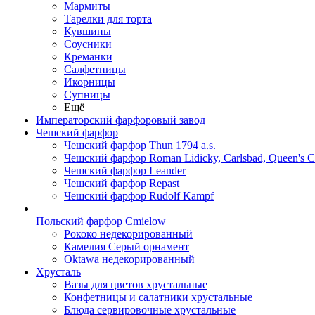
Мармиты
Тарелки для торта
Кувшины
Соусники
Креманки
Салфетницы
Икорницы
Супницы
Ещё
Императорский фарфоровый завод
Чешский фарфор
Чешский фарфор Thun 1794 a.s.
Чешский фарфор Roman Lidicky, Carlsbad, Queen's 
Чешский фарфор Leander
Чешский фарфор Repast
Чешский фарфор Rudolf Kampf
Польский фарфор Сmielow
Рококо недекорированный
Камелия Серый орнамент
Oktawa недекорированный
Хрусталь
Вазы для цветов хрустальные
Конфетницы и салатники хрустальные
Блюда сервировочные хрустальные