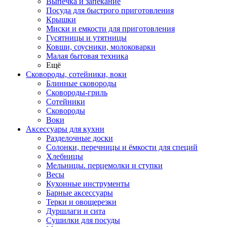
Выпечка и запекание
Посуда для быстрого приготовления
Крышки
Миски и емкости для приготовления
Гусятницы и утятницы
Ковши, соусники, молоковарки
Малая бытовая техника
Ещё
Сковороды, сотейники, воки
Блинные сковороды
Сковороды-гриль
Сотейники
Сковороды
Воки
Аксессуары для кухни
Разделочные доски
Солонки, перечницы и ёмкости для специй
Хлебницы
Мельницы. перцемолки и ступки
Весы
Кухонные инструменты
Барные аксессуары
Терки и овощерезки
Дуршлаги и сита
Сушилки для посуды