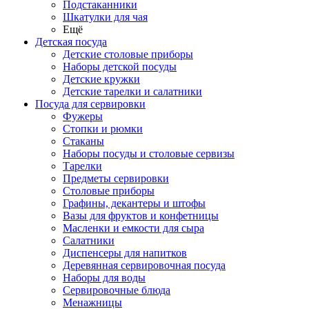
Подстаканники
Шкатулки для чая
Ещё
Детская посуда
Детские столовые приборы
Наборы детской посуды
Детские кружки
Детские тарелки и салатники
Посуда для сервировки
Фужеры
Стопки и рюмки
Стаканы
Наборы посуды и столовые сервизы
Тарелки
Предметы сервировки
Столовые приборы
Графины, декантеры и штофы
Вазы для фруктов и конфетницы
Масленки и емкости для сыра
Салатники
Диспенсеры для напитков
Деревянная сервировочная посуда
Наборы для воды
Сервировочные блюда
Менажницы