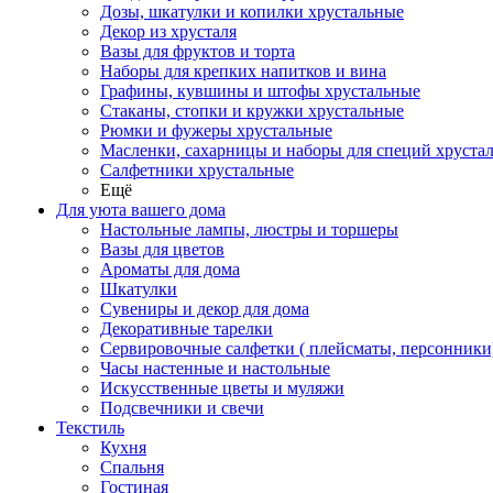
Дозы, шкатулки и копилки хрустальные
Декор из хрусталя
Вазы для фруктов и торта
Наборы для крепких напитков и вина
Графины, кувшины и штофы хрустальные
Стаканы, стопки и кружки хрустальные
Рюмки и фужеры хрустальные
Масленки, сахарницы и наборы для специй хруста
Салфетники хрустальные
Ещё
Для уюта вашего дома
Настольные лампы, люстры и торшеры
Вазы для цветов
Ароматы для дома
Шкатулки
Сувениры и декор для дома
Декоративные тарелки
Сервировочные салфетки ( плейсматы, персонники
Часы настенные и настольные
Искусственные цветы и муляжи
Подсвечники и свечи
Текстиль
Кухня
Спальня
Гостиная