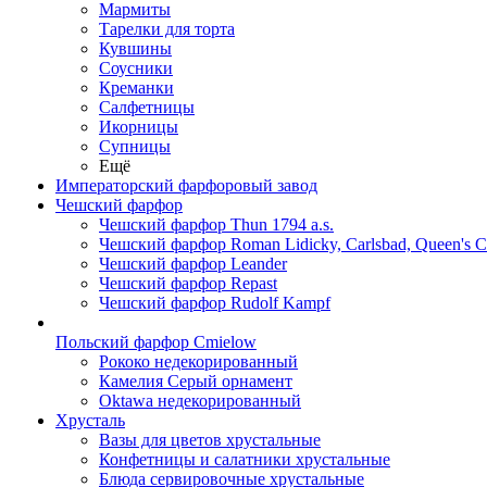
Мармиты
Тарелки для торта
Кувшины
Соусники
Креманки
Салфетницы
Икорницы
Супницы
Ещё
Императорский фарфоровый завод
Чешский фарфор
Чешский фарфор Thun 1794 a.s.
Чешский фарфор Roman Lidicky, Carlsbad, Queen's 
Чешский фарфор Leander
Чешский фарфор Repast
Чешский фарфор Rudolf Kampf
Польский фарфор Сmielow
Рококо недекорированный
Камелия Серый орнамент
Oktawa недекорированный
Хрусталь
Вазы для цветов хрустальные
Конфетницы и салатники хрустальные
Блюда сервировочные хрустальные