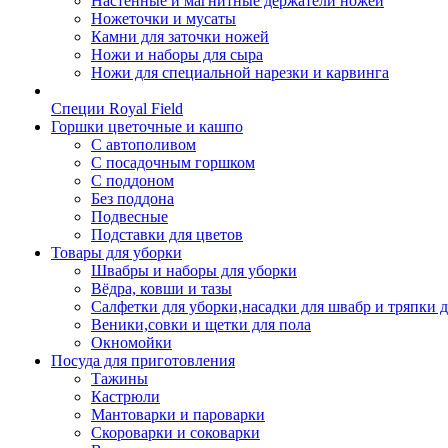
Настенные и магнитные держатели ножей
Ножеточки и мусаты
Камни для заточки ножей
Ножи и наборы для сыра
Ножи для специальной нарезки и карвинга
Специи Royal Field
Горшки цветочные и кашпо
С автополивом
С посадочным горшком
С поддоном
Без поддона
Подвесные
Подставки для цветов
Товары для уборки
Швабры и наборы для уборки
Вёдра, ковши и тазы
Салфетки для уборки,насадки для швабр и тряпки 
Веники,совки и щетки для пола
Окномойки
Посуда для приготовления
Тажины
Кастрюли
Мантоварки и пароварки
Скороварки и соковарки