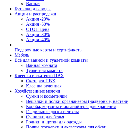
Ванная
Бутылки для воды
Акции и распродажи
Акция -20%
Акция -50%
СТОП-цена
Акция -30%
Акция -40%
Подарочные карты и сертификаты
Мебель
Всё для ванной и туалетной комнаты
Ванная комната
Туалетная комната
Клеенка и скатерти ПВХ
Скатерти ПВХ
Клеенка рулонная
Хозяйственные мелочи
Сумки и косметички
Вешалки и полки-органайзеры (надверные, настен
Короба, корзины и органайзеры для хранения
Гладильные доски и чехлы
Сушилки для белья
Ролики и щетки для одежды
Полки, этажерки и аксессуары для обуви