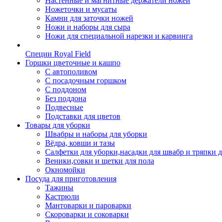
Настенные и магнитные держатели ножей
Ножеточки и мусаты
Камни для заточки ножей
Ножи и наборы для сыра
Ножи для специальной нарезки и карвинга
Специи Royal Field
Горшки цветочные и кашпо
С автополивом
С посадочным горшком
С поддоном
Без поддона
Подвесные
Подставки для цветов
Товары для уборки
Швабры и наборы для уборки
Вёдра, ковши и тазы
Салфетки для уборки,насадки для швабр и тряпки 
Веники,совки и щетки для пола
Окномойки
Посуда для приготовления
Тажины
Кастрюли
Мантоварки и пароварки
Скороварки и соковарки