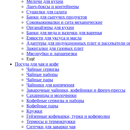
Мелочи для кухни
Ланч-боксы и контейнеры
Сушилки для салата
Банки для сыпучих продуктов
Соковыжималки и сита механические
Органайзеры для кухни
Банки для меда и вазочки для варенья
Емкости для уксуса и масла
Адаптеры для индукционных плит и рассекатели о
Зажигалки для газовых плит
Мясорубки и лапшерезки
Ещё
Посуда для чая и кофе
Чайные сервизы
Чайные наборы
Чайные пары
Чайники для кипячения
Заварочные чайники, кофейники и френч-прессы
Сахарницы и молочники
Кофейные сервизы и наборы
Кофейные пары
Кружки
Гейзерные кофеварки, турки и кофемолки
Термосы и термокружки
Ситечки для заварки чая