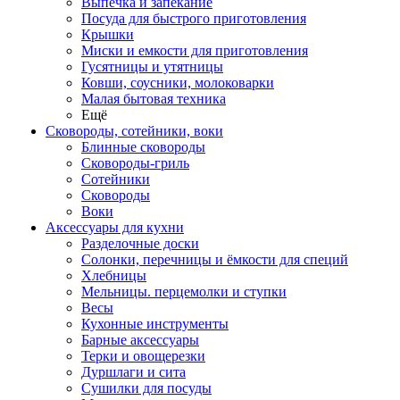
Выпечка и запекание
Посуда для быстрого приготовления
Крышки
Миски и емкости для приготовления
Гусятницы и утятницы
Ковши, соусники, молоковарки
Малая бытовая техника
Ещё
Сковороды, сотейники, воки
Блинные сковороды
Сковороды-гриль
Сотейники
Сковороды
Воки
Аксессуары для кухни
Разделочные доски
Солонки, перечницы и ёмкости для специй
Хлебницы
Мельницы. перцемолки и ступки
Весы
Кухонные инструменты
Барные аксессуары
Терки и овощерезки
Дуршлаги и сита
Сушилки для посуды