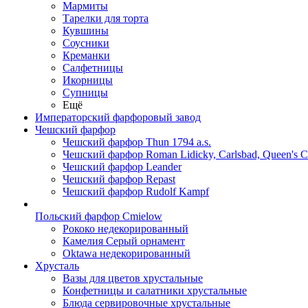
Мармиты
Тарелки для торта
Кувшины
Соусники
Креманки
Салфетницы
Икорницы
Супницы
Ещё
Императорский фарфоровый завод
Чешский фарфор
Чешский фарфор Thun 1794 a.s.
Чешский фарфор Roman Lidicky, Carlsbad, Queen's 
Чешский фарфор Leander
Чешский фарфор Repast
Чешский фарфор Rudolf Kampf
Польский фарфор Сmielow
Рококо недекорированный
Камелия Серый орнамент
Oktawa недекорированный
Хрусталь
Вазы для цветов хрустальные
Конфетницы и салатники хрустальные
Блюда сервировочные хрустальные