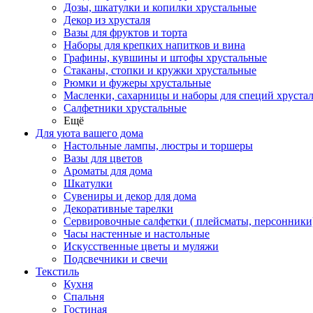
Дозы, шкатулки и копилки хрустальные
Декор из хрусталя
Вазы для фруктов и торта
Наборы для крепких напитков и вина
Графины, кувшины и штофы хрустальные
Стаканы, стопки и кружки хрустальные
Рюмки и фужеры хрустальные
Масленки, сахарницы и наборы для специй хруста
Салфетники хрустальные
Ещё
Для уюта вашего дома
Настольные лампы, люстры и торшеры
Вазы для цветов
Ароматы для дома
Шкатулки
Сувениры и декор для дома
Декоративные тарелки
Сервировочные салфетки ( плейсматы, персонники
Часы настенные и настольные
Искусственные цветы и муляжи
Подсвечники и свечи
Текстиль
Кухня
Спальня
Гостиная