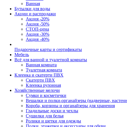
Ванная
Бутылки для воды
Акции и распродажи
Акция -20%
Акция -50%
СТОП-цена
Акция -30%
Акция -40%
Подарочные карты и сертификаты
Мебель
Всё для ванной и туалетной комнаты
Ванная комната
Туалетная комната
Клеенка и скатерти ПВХ
Скатерти ПВХ
Клеенка рулонная
Хозяйственные мелочи
Сумки и косметички
Вешалки и полки-органайзеры (надверные, настен
Короба, корзины и органайзеры для хранения
Гладильные доски и чехлы
Сушилки для белья
Ролики и щетки для одежды
Полки, этажерки и аксессуары для обуви