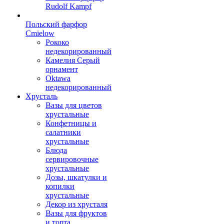
Rudolf Kampf
Польский фарфор
Сmielow
Рококо
недекорированный
Камелия Серый
орнамент
Oktawa
недекорированный
Хрусталь
Вазы для цветов
хрустальные
Конфетницы и
салатники
хрустальные
Блюда
сервировочные
хрустальные
Дозы, шкатулки и
копилки
хрустальные
Декор из хрусталя
Вазы для фруктов
и торта