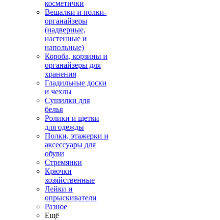
косметички
Вешалки и полки-
органайзеры
(надверные,
настенные и
напольные)
Короба, корзины и
органайзеры для
хранения
Гладильные доски
и чехлы
Сушилки для
белья
Ролики и щетки
для одежды
Полки, этажерки и
аксессуары для
обуви
Стремянки
Крючки
хозяйственные
Лейки и
опрыскиватели
Разное
Ещё