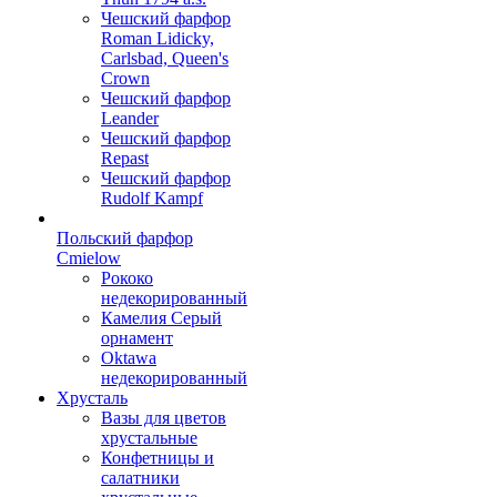
Чешский фарфор
Roman Lidicky,
Carlsbad, Queen's
Crown
Чешский фарфор
Leander
Чешский фарфор
Repast
Чешский фарфор
Rudolf Kampf
Польский фарфор
Сmielow
Рококо
недекорированный
Камелия Серый
орнамент
Oktawa
недекорированный
Хрусталь
Вазы для цветов
хрустальные
Конфетницы и
салатники