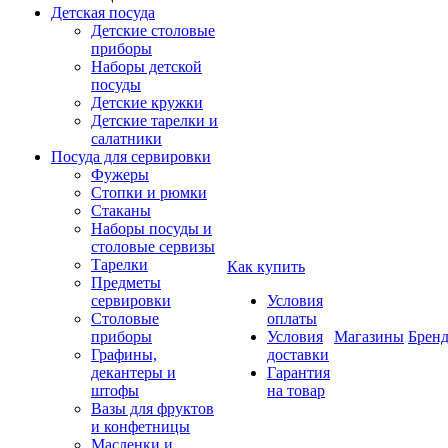
Детская посуда
Детские столовые
приборы
Наборы детской
посуды
Детские кружки
Детские тарелки и
салатники
Посуда для сервировки
Фужеры
Стопки и рюмки
Стаканы
Наборы посуды и
столовые сервизы
Тарелки
Как купить
Предметы
сервировки
Условия
Столовые
оплаты
приборы
Условия
Магазины
Брен
Графины,
доставки
декантеры и
Гарантия
штофы
на товар
Вазы для фруктов
и конфетницы
Масленки и