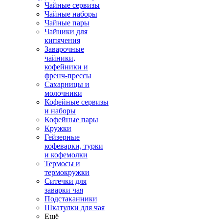
Чайные сервизы
Чайные наборы
Чайные пары
Чайники для
кипячения
Заварочные
чайники,
кофейники и
френч-прессы
Сахарницы и
молочники
Кофейные сервизы
и наборы
Кофейные пары
Кружки
Гейзерные
кофеварки, турки
и кофемолки
Термосы и
термокружки
Ситечки для
заварки чая
Подстаканники
Шкатулки для чая
Ещё