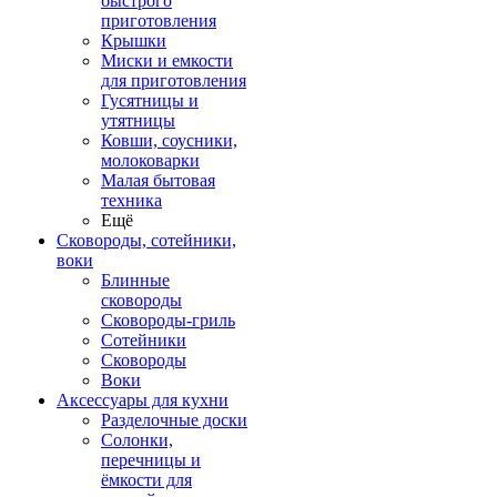
быстрого
приготовления
Крышки
Миски и емкости
для приготовления
Гусятницы и
утятницы
Ковши, соусники,
молоковарки
Малая бытовая
техника
Ещё
Сковороды, сотейники,
воки
Блинные
сковороды
Сковороды-гриль
Сотейники
Сковороды
Воки
Аксессуары для кухни
Разделочные доски
Солонки,
перечницы и
ёмкости для