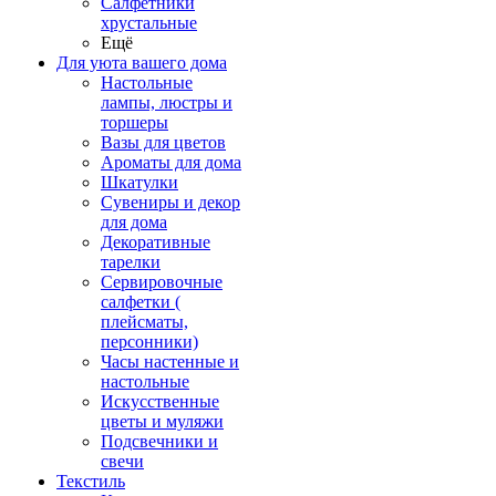
Салфетники
хрустальные
Ещё
Для уюта вашего дома
Настольные
лампы, люстры и
торшеры
Вазы для цветов
Ароматы для дома
Шкатулки
Сувениры и декор
для дома
Декоративные
тарелки
Сервировочные
салфетки (
плейсматы,
персонники)
Часы настенные и
настольные
Искусственные
цветы и муляжи
Подсвечники и
свечи
Текстиль