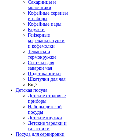
Сахарницы и
молочники
Кофейные сервизы
и наборы
Кофейные пары
Кружки
Гейзерные
кофеварки, турки
и кофемолки
Термосы и
термокружки
Ситечки для
заварки чая
Подстаканники
Шкатулки для чая
Ещё
Детская посуда
Детские столовые
приборы
Наборы детской
посуды
Детские кружки
Детские тарелки и
салатники
Посуда для сервировки