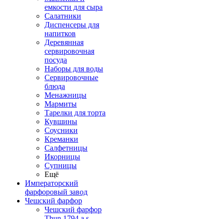
емкости для сыра
Салатники
Диспенсеры для
напитков
Деревянная
сервировочная
посуда
Наборы для воды
Сервировочные
блюда
Менажницы
Мармиты
Тарелки для торта
Кувшины
Соусники
Креманки
Салфетницы
Икорницы
Супницы
Ещё
Императорский
фарфоровый завод
Чешский фарфор
Чешский фарфор
Thun 1794 a.s.