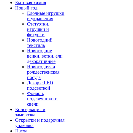
Бытовая химия
Новый год
Елочные игрушки
и украшения
Статуэтки,
игрушки и
фигурки
Новогодний
текстиль
Новогодние
венки, ветки, ели
декоративные
Новогодняя и
рождественская
посуда
Декор с LED
подсветкой
Фонари,
подсвечники и
свечи
Консервация и
заморозка
Открытки и подарочная
упаковка
Пасха