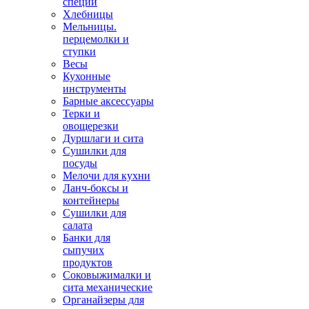
специй
Хлебницы
Мельницы.
перцемолки и
ступки
Весы
Кухонные
инструменты
Барные аксессуары
Терки и
овощерезки
Дуршлаги и сита
Сушилки для
посуды
Мелочи для кухни
Ланч-боксы и
контейнеры
Сушилки для
салата
Банки для
сыпучих
продуктов
Соковыжималки и
сита механические
Органайзеры для