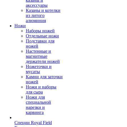
казаны и
аксессуары
Казаны и котелки
из литого
алюминия
Ножи
Наборы ножей
Отдельные ножи
Подставки для
ножей
Настенные и
магнитные
держатели ножей
Ножеточки и
мусаты
Камни для заточки
ножей
Ножи и наборы
для сыра
Ножи для
специальной
нарезки и
карвинга
Специи Royal Field