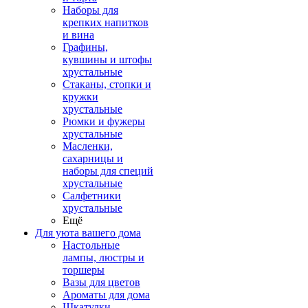
Наборы для
крепких напитков
и вина
Графины,
кувшины и штофы
хрустальные
Стаканы, стопки и
кружки
хрустальные
Рюмки и фужеры
хрустальные
Масленки,
сахарницы и
наборы для специй
хрустальные
Салфетники
хрустальные
Ещё
Для уюта вашего дома
Настольные
лампы, люстры и
торшеры
Вазы для цветов
Ароматы для дома
Шкатулки