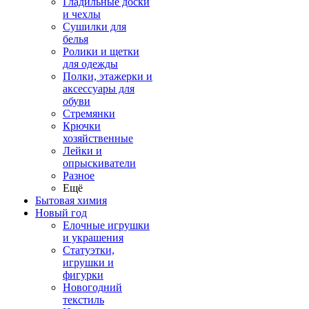
Гладильные доски
и чехлы
Сушилки для
белья
Ролики и щетки
для одежды
Полки, этажерки и
аксессуары для
обуви
Стремянки
Крючки
хозяйственные
Лейки и
опрыскиватели
Разное
Ещё
Бытовая химия
Новый год
Елочные игрушки
и украшения
Статуэтки,
игрушки и
фигурки
Новогодний
текстиль