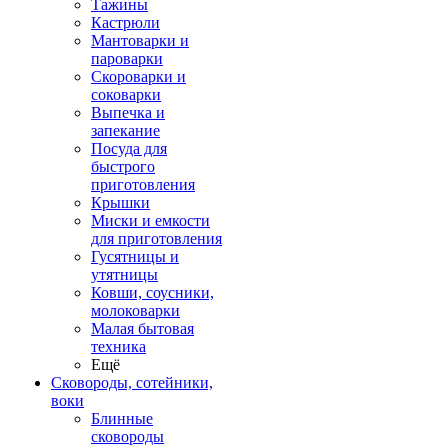
Тажины
Кастрюли
Мантоварки и
пароварки
Скороварки и
соковарки
Выпечка и
запекание
Посуда для
быстрого
приготовления
Крышки
Миски и емкости
для приготовления
Гусятницы и
утятницы
Ковши, соусники,
молоковарки
Малая бытовая
техника
Ещё
Сковороды, сотейники,
воки
Блинные
сковороды