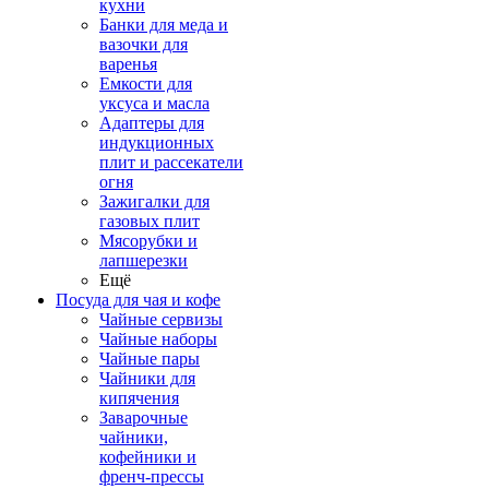
кухни
Банки для меда и
вазочки для
варенья
Емкости для
уксуса и масла
Адаптеры для
индукционных
плит и рассекатели
огня
Зажигалки для
газовых плит
Мясорубки и
лапшерезки
Ещё
Посуда для чая и кофе
Чайные сервизы
Чайные наборы
Чайные пары
Чайники для
кипячения
Заварочные
чайники,
кофейники и
френч-прессы