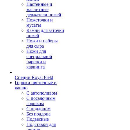
Настенные и
магнитные
держатели ножей
Ножеточки и
мусаты
Камни для заточки
ножей
Ножи и наборы
для сыра
Ножи для
специальной
нарезки и
карвинга
Специи Royal Field
Горшки цветочные и
кашпо
С автополивом
С посадочным
горшком
С поддоном
Без поддона
Подвесные
Подставки для
цветов