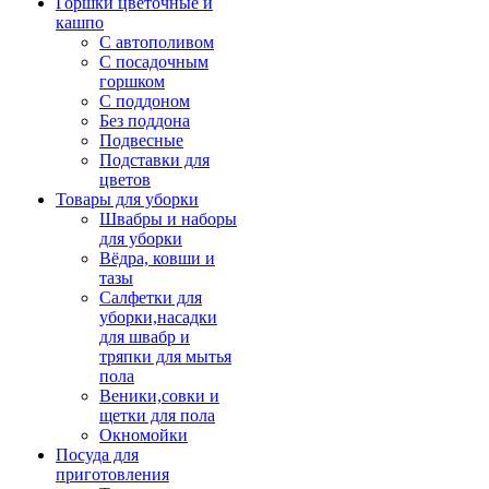
Горшки цветочные и
кашпо
С автополивом
С посадочным
горшком
С поддоном
Без поддона
Подвесные
Подставки для
цветов
Товары для уборки
Швабры и наборы
для уборки
Вёдра, ковши и
тазы
Салфетки для
уборки,насадки
для швабр и
тряпки для мытья
пола
Веники,совки и
щетки для пола
Окномойки
Посуда для
приготовления