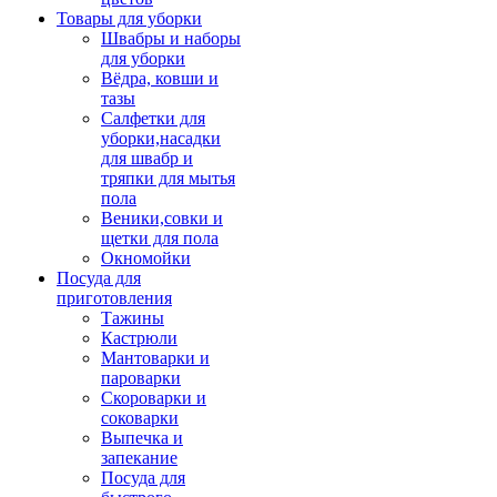
Товары для уборки
Швабры и наборы
для уборки
Вёдра, ковши и
тазы
Салфетки для
уборки,насадки
для швабр и
тряпки для мытья
пола
Веники,совки и
щетки для пола
Окномойки
Посуда для
приготовления
Тажины
Кастрюли
Мантоварки и
пароварки
Скороварки и
соковарки
Выпечка и
запекание
Посуда для