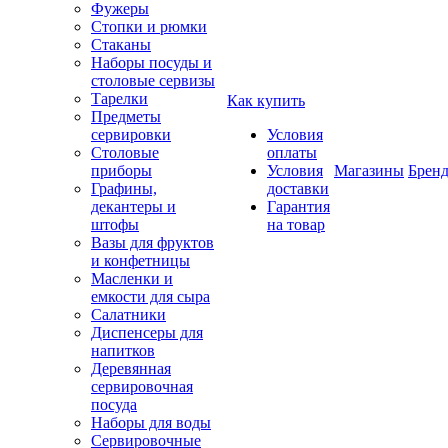
Фужеры
Стопки и рюмки
Стаканы
Наборы посуды и
столовые сервизы
Тарелки
Как купить
Предметы
сервировки
Условия
Столовые
оплаты
приборы
Условия
Магазины
Брен
Графины,
доставки
декантеры и
Гарантия
штофы
на товар
Вазы для фруктов
и конфетницы
Масленки и
емкости для сыра
Салатники
Диспенсеры для
напитков
Деревянная
сервировочная
посуда
Наборы для воды
Сервировочные