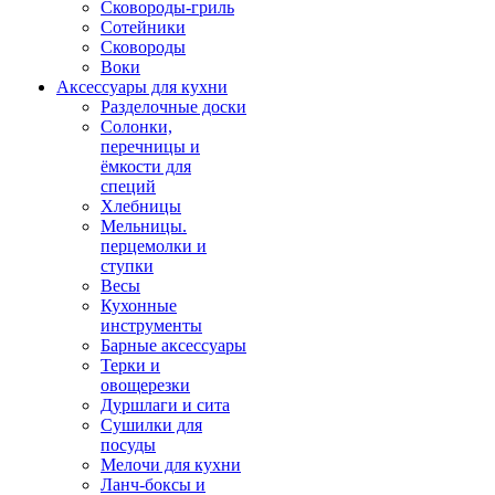
Сковороды-гриль
Сотейники
Сковороды
Воки
Аксессуары для кухни
Разделочные доски
Солонки,
перечницы и
ёмкости для
специй
Хлебницы
Мельницы.
перцемолки и
ступки
Весы
Кухонные
инструменты
Барные аксессуары
Терки и
овощерезки
Дуршлаги и сита
Сушилки для
посуды
Мелочи для кухни
Ланч-боксы и