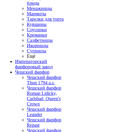
блюда
Менажницы
Мармиты
Тарелки для торта
Кувшины
Соусники
Креманки
Салфетницы
Икорницы
Супницы
Ещё
Императорский
фарфоровый завод
Чешский фарфор
Чешский фарфор
Thun 1794 a.s.
Чешский фарфор
Roman Lidicky,
Carlsbad, Queen's
Crown
Чешский фарфор
Leander
Чешский фарфор
Repast
Чешский фарфор