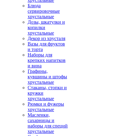
хрустальные
Блюда
сервировочные
хрустальные
Дозы, шкатулки и
копилки
хрустальные
Декор из хрусталя
Вазы для фруктов
и торта
Наборы для
крепких напитков
и вина
Графины,
кувшины и штофы
хрустальные
Стаканы, стопки и
кружки
хрустальные
Рюмки и фужеры
хрустальные
Масленки,
сахарницы и
наборы для специй
хрустальные