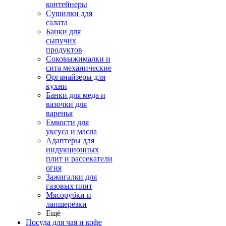
контейнеры
Сушилки для
салата
Банки для
сыпучих
продуктов
Соковыжималки и
сита механические
Органайзеры для
кухни
Банки для меда и
вазочки для
варенья
Емкости для
уксуса и масла
Адаптеры для
индукционных
плит и рассекатели
огня
Зажигалки для
газовых плит
Мясорубки и
лапшерезки
Ещё
Посуда для чая и кофе