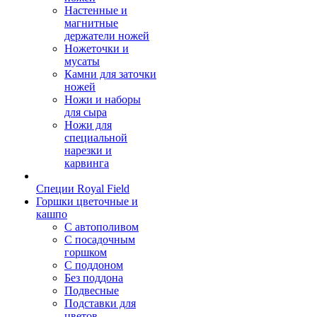
Настенные и
магнитные
держатели ножей
Ножеточки и
мусаты
Камни для заточки
ножей
Ножи и наборы
для сыра
Ножи для
специальной
нарезки и
карвинга
Специи Royal Field
Горшки цветочные и
кашпо
С автополивом
С посадочным
горшком
С поддоном
Без поддона
Подвесные
Подставки для
цветов