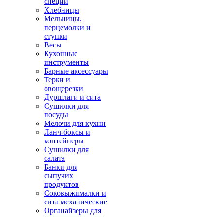
специй
Хлебницы
Мельницы.
перцемолки и
ступки
Весы
Кухонные
инструменты
Барные аксессуары
Терки и
овощерезки
Дуршлаги и сита
Сушилки для
посуды
Мелочи для кухни
Ланч-боксы и
контейнеры
Сушилки для
салата
Банки для
сыпучих
продуктов
Соковыжималки и
сита механические
Органайзеры для