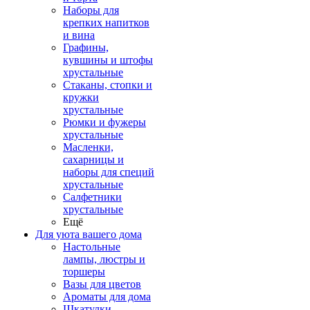
Наборы для
крепких напитков
и вина
Графины,
кувшины и штофы
хрустальные
Стаканы, стопки и
кружки
хрустальные
Рюмки и фужеры
хрустальные
Масленки,
сахарницы и
наборы для специй
хрустальные
Салфетники
хрустальные
Ещё
Для уюта вашего дома
Настольные
лампы, люстры и
торшеры
Вазы для цветов
Ароматы для дома
Шкатулки