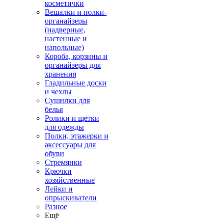
косметички
Вешалки и полки-
органайзеры
(надверные,
настенные и
напольные)
Короба, корзины и
органайзеры для
хранения
Гладильные доски
и чехлы
Сушилки для
белья
Ролики и щетки
для одежды
Полки, этажерки и
аксессуары для
обуви
Стремянки
Крючки
хозяйственные
Лейки и
опрыскиватели
Разное
Ещё