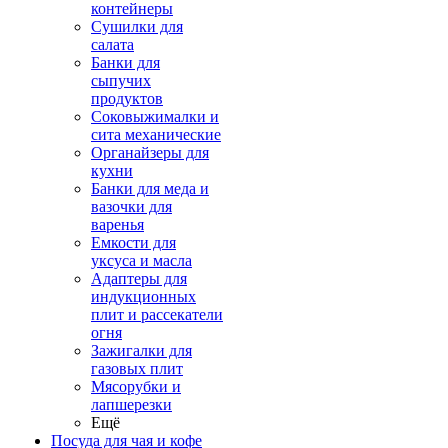
контейнеры
Сушилки для
салата
Банки для
сыпучих
продуктов
Соковыжималки и
сита механические
Органайзеры для
кухни
Банки для меда и
вазочки для
варенья
Емкости для
уксуса и масла
Адаптеры для
индукционных
плит и рассекатели
огня
Зажигалки для
газовых плит
Мясорубки и
лапшерезки
Ещё
Посуда для чая и кофе