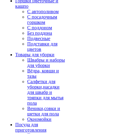
Горшки цветочные и
кашпо
С автополивом
С посадочным
горшком
С поддоном
Без поддона
Подвесные
Подставки для
цветов
Товары для уборки
Швабры и наборы
для уборки
Вёдра, ковши и
тазы
Салфетки для
уборки,насадки
для швабр и
тряпки для мытья
пола
Веники,совки и
щетки для пола
Окномойки
Посуда для
приготовления