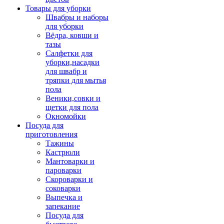
Товары для уборки
Швабры и наборы
для уборки
Вёдра, ковши и
тазы
Салфетки для
уборки,насадки
для швабр и
тряпки для мытья
пола
Веники,совки и
щетки для пола
Окномойки
Посуда для
приготовления
Тажины
Кастрюли
Мантоварки и
пароварки
Скороварки и
соковарки
Выпечка и
запекание
Посуда для