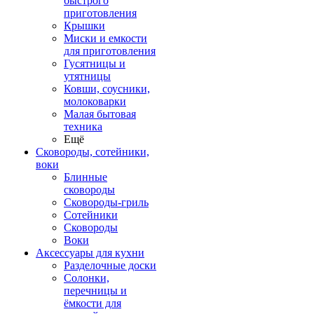
быстрого
приготовления
Крышки
Миски и емкости
для приготовления
Гусятницы и
утятницы
Ковши, соусники,
молоковарки
Малая бытовая
техника
Ещё
Сковороды, сотейники,
воки
Блинные
сковороды
Сковороды-гриль
Сотейники
Сковороды
Воки
Аксессуары для кухни
Разделочные доски
Солонки,
перечницы и
ёмкости для