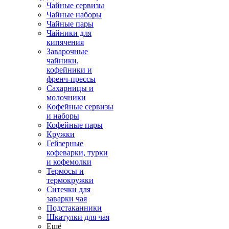
Чайные сервизы
Чайные наборы
Чайные пары
Чайники для
кипячения
Заварочные
чайники,
кофейники и
френч-прессы
Сахарницы и
молочники
Кофейные сервизы
и наборы
Кофейные пары
Кружки
Гейзерные
кофеварки, турки
и кофемолки
Термосы и
термокружки
Ситечки для
заварки чая
Подстаканники
Шкатулки для чая
Ещё