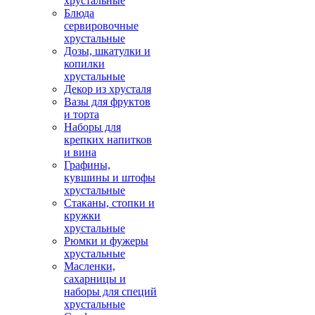
хрустальные
Блюда
сервировочные
хрустальные
Дозы, шкатулки и
копилки
хрустальные
Декор из хрусталя
Вазы для фруктов
и торта
Наборы для
крепких напитков
и вина
Графины,
кувшины и штофы
хрустальные
Стаканы, стопки и
кружки
хрустальные
Рюмки и фужеры
хрустальные
Масленки,
сахарницы и
наборы для специй
хрустальные