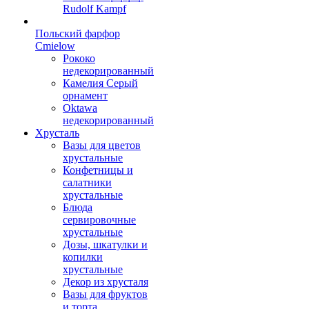
Rudolf Kampf
Польский фарфор
Сmielow
Рококо
недекорированный
Камелия Серый
орнамент
Oktawa
недекорированный
Хрусталь
Вазы для цветов
хрустальные
Конфетницы и
салатники
хрустальные
Блюда
сервировочные
хрустальные
Дозы, шкатулки и
копилки
хрустальные
Декор из хрусталя
Вазы для фруктов
и торта