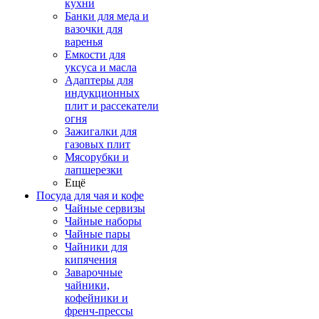
кухни
Банки для меда и
вазочки для
варенья
Емкости для
уксуса и масла
Адаптеры для
индукционных
плит и рассекатели
огня
Зажигалки для
газовых плит
Мясорубки и
лапшерезки
Ещё
Посуда для чая и кофе
Чайные сервизы
Чайные наборы
Чайные пары
Чайники для
кипячения
Заварочные
чайники,
кофейники и
френч-прессы