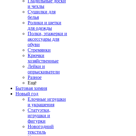
Гладильные доски
и чехлы
Сушилки для
белья
Ролики и щетки
для одежды
Полки, этажерки и
аксессуары для
обуви
Стремянки
Крючки
хозяйственные
Лейки и
опрыскиватели
Разное
Ещё
Бытовая химия
Новый год
Елочные игрушки
и украшения
Статуэтки,
игрушки и
фигурки
Новогодний
текстиль