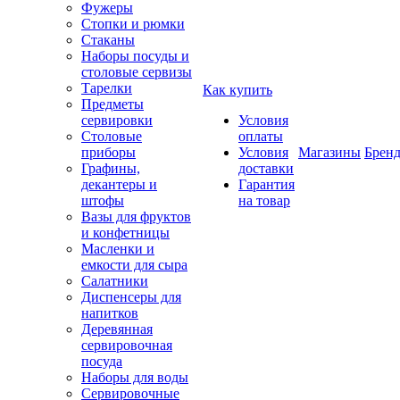
Фужеры
Стопки и рюмки
Стаканы
Наборы посуды и
столовые сервизы
Тарелки
Как купить
Предметы
сервировки
Условия
Столовые
оплаты
приборы
Условия
Магазины
Брен
Графины,
доставки
декантеры и
Гарантия
штофы
на товар
Вазы для фруктов
и конфетницы
Масленки и
емкости для сыра
Салатники
Диспенсеры для
напитков
Деревянная
сервировочная
посуда
Наборы для воды
Сервировочные