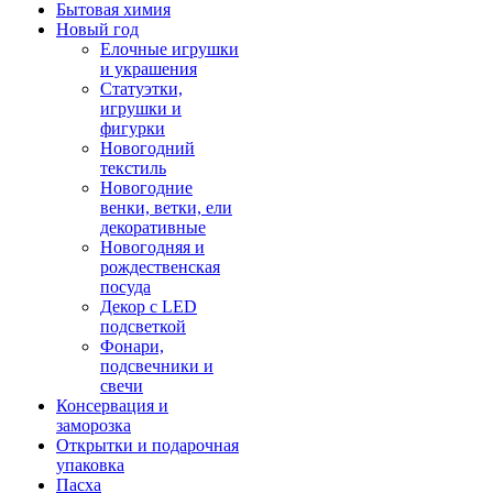
Бытовая химия
Новый год
Елочные игрушки
и украшения
Статуэтки,
игрушки и
фигурки
Новогодний
текстиль
Новогодние
венки, ветки, ели
декоративные
Новогодняя и
рождественская
посуда
Декор с LED
подсветкой
Фонари,
подсвечники и
свечи
Консервация и
заморозка
Открытки и подарочная
упаковка
Пасха