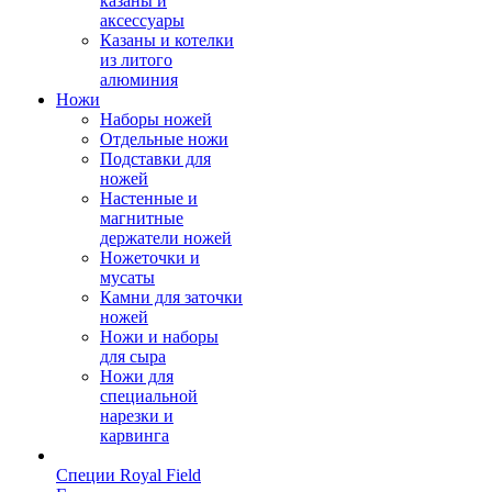
казаны и
аксессуары
Казаны и котелки
из литого
алюминия
Ножи
Наборы ножей
Отдельные ножи
Подставки для
ножей
Настенные и
магнитные
держатели ножей
Ножеточки и
мусаты
Камни для заточки
ножей
Ножи и наборы
для сыра
Ножи для
специальной
нарезки и
карвинга
Специи Royal Field