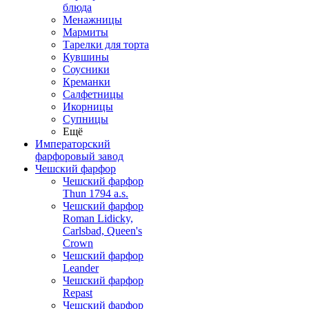
блюда
Менажницы
Мармиты
Тарелки для торта
Кувшины
Соусники
Креманки
Салфетницы
Икорницы
Супницы
Ещё
Императорский
фарфоровый завод
Чешский фарфор
Чешский фарфор
Thun 1794 a.s.
Чешский фарфор
Roman Lidicky,
Carlsbad, Queen's
Crown
Чешский фарфор
Leander
Чешский фарфор
Repast
Чешский фарфор