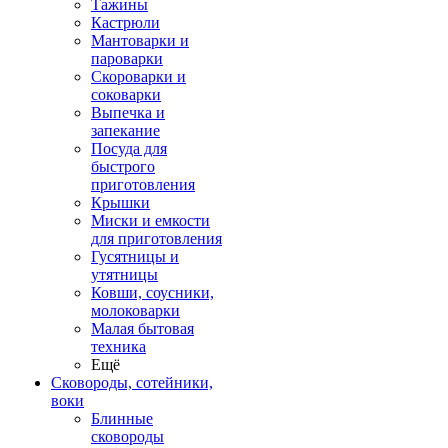
Тажины
Кастрюли
Мантоварки и
пароварки
Скороварки и
соковарки
Выпечка и
запекание
Посуда для
быстрого
приготовления
Крышки
Миски и емкости
для приготовления
Гусятницы и
утятницы
Ковши, соусники,
молоковарки
Малая бытовая
техника
Ещё
Сковороды, сотейники,
воки
Блинные
сковороды