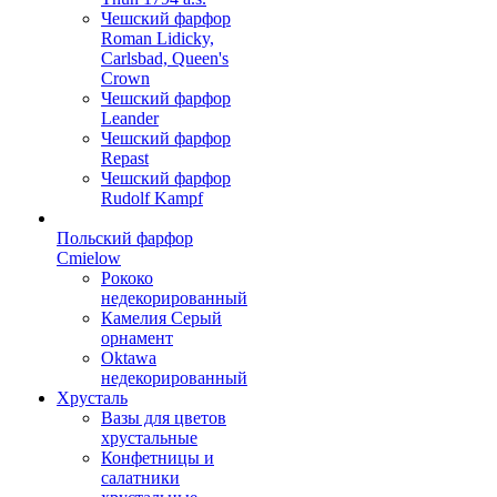
Чешский фарфор
Roman Lidicky,
Carlsbad, Queen's
Crown
Чешский фарфор
Leander
Чешский фарфор
Repast
Чешский фарфор
Rudolf Kampf
Польский фарфор
Сmielow
Рококо
недекорированный
Камелия Серый
орнамент
Oktawa
недекорированный
Хрусталь
Вазы для цветов
хрустальные
Конфетницы и
салатники