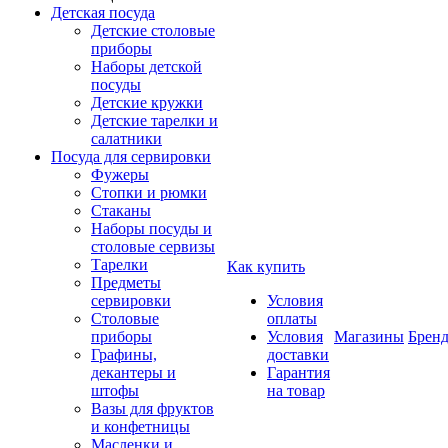
Детская посуда
Детские столовые
приборы
Наборы детской
посуды
Детские кружки
Детские тарелки и
салатники
Посуда для сервировки
Фужеры
Стопки и рюмки
Стаканы
Наборы посуды и
столовые сервизы
Тарелки
Как купить
Предметы
сервировки
Условия
Столовые
оплаты
приборы
Условия
Магазины
Брен
Графины,
доставки
декантеры и
Гарантия
штофы
на товар
Вазы для фруктов
и конфетницы
Масленки и