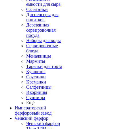
емкости для сыра
Салатники
Диспенсеры для
напитков
Деревянная
сервировочная
посуда
Наборы для воды
Сервировочные
блюда
Менажницы
Мармиты
Тарелки для торта
Кувшины
Соусники
Креманки
Салфетницы
Икорницы
Супницы
Ещё
Императорский
фарфоровый завод
Чешский фарфор
Чешский фарфор
Thun 1794 a.s.