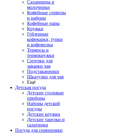
Сахарницы и
молочники
Кофейные сервизы
и наборы
Кофейные пары
Кружки
Гейзерные
кофеварки, турки
и кофемолки
Термосы и
термокружки
Ситечки для
заварки чая
Подстаканники
Шкатулки для чая
Ещё
Детская посуда
Детские столовые
приборы
Наборы детской
посуды
Детские кружки
Детские тарелки и
салатники
Посуда для сервировки