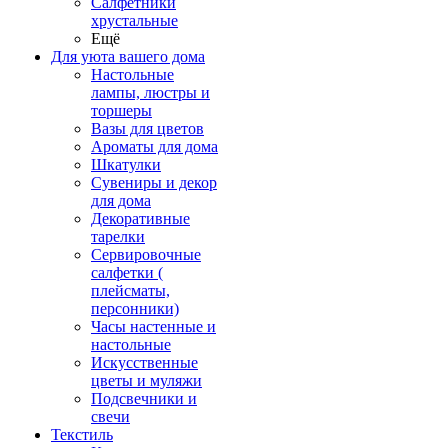
Салфетники
хрустальные
Ещё
Для уюта вашего дома
Настольные
лампы, люстры и
торшеры
Вазы для цветов
Ароматы для дома
Шкатулки
Сувениры и декор
для дома
Декоративные
тарелки
Сервировочные
салфетки (
плейсматы,
персонники)
Часы настенные и
настольные
Искусственные
цветы и муляжи
Подсвечники и
свечи
Текстиль