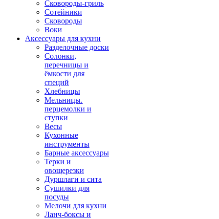
Сковороды-гриль
Сотейники
Сковороды
Воки
Аксессуары для кухни
Разделочные доски
Солонки,
перечницы и
ёмкости для
специй
Хлебницы
Мельницы.
перцемолки и
ступки
Весы
Кухонные
инструменты
Барные аксессуары
Терки и
овощерезки
Дуршлаги и сита
Сушилки для
посуды
Мелочи для кухни
Ланч-боксы и