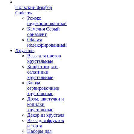
Польский фарфор
Сmielow
Рококо
недекорированный
Камелия Серый
орнамент
Oktawa
недекорированный
Хрусталь
Вазы для цветов
хрустальные
Конфетницы и
салатники
хрустальные
Блюда
сервировочные
хрустальные
Дозы, шкатулки и
копилки
хрустальные
Декор из хрусталя
Вазы для фруктов
и торта
Наборы для