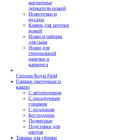
магнитные
держатели ножей
Ножеточки и
мусаты
Камни для заточки
ножей
Ножи и наборы
для сыра
Ножи для
специальной
нарезки и
карвинга
Специи Royal Field
Горшки цветочные и
кашпо
С автополивом
С посадочным
горшком
С поддоном
Без поддона
Подвесные
Подставки для
цветов
Товары для уборки