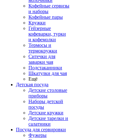
молочники
Кофейные сервизы
и наборы
Кофейные пары
Кружки
Гейзерные
кофеварки, турки
и кофемолки
Термосы и
термокружки
Ситечки для
заварки чая
Подстаканники
Шкатулки для чая
Ещё
Детская посуда
Детские столовые
приборы
Наборы детской
посуды
Детские кружки
Детские тарелки и
салатники
Посуда для сервировки
Фужеры