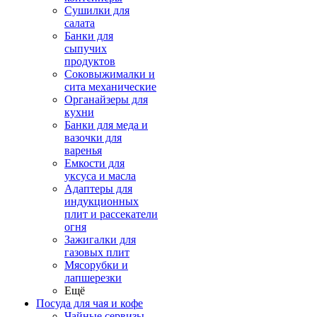
Сушилки для
салата
Банки для
сыпучих
продуктов
Соковыжималки и
сита механические
Органайзеры для
кухни
Банки для меда и
вазочки для
варенья
Емкости для
уксуса и масла
Адаптеры для
индукционных
плит и рассекатели
огня
Зажигалки для
газовых плит
Мясорубки и
лапшерезки
Ещё
Посуда для чая и кофе
Чайные сервизы