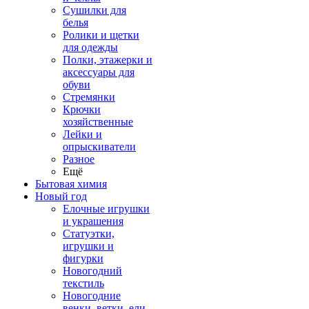
Сушилки для
белья
Ролики и щетки
для одежды
Полки, этажерки и
аксессуары для
обуви
Стремянки
Крючки
хозяйственные
Лейки и
опрыскиватели
Разное
Ещё
Бытовая химия
Новый год
Елочные игрушки
и украшения
Статуэтки,
игрушки и
фигурки
Новогодний
текстиль
Новогодние
венки, ветки, ели