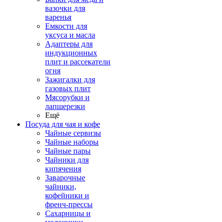
вазочки для
варенья
Емкости для
уксуса и масла
Адаптеры для
индукционных
плит и рассекатели
огня
Зажигалки для
газовых плит
Мясорубки и
лапшерезки
Ещё
Посуда для чая и кофе
Чайные сервизы
Чайные наборы
Чайные пары
Чайники для
кипячения
Заварочные
чайники,
кофейники и
френч-прессы
Сахарницы и