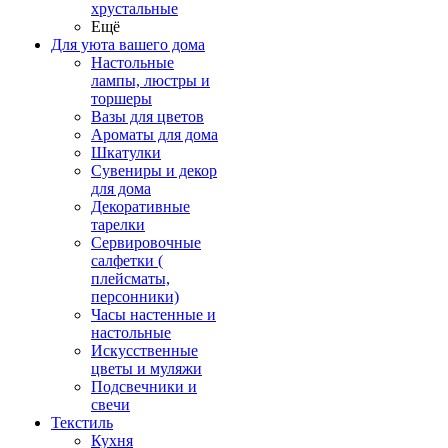
хрустальные
Ещё
Для уюта вашего дома
Настольные
лампы, люстры и
торшеры
Вазы для цветов
Ароматы для дома
Шкатулки
Сувениры и декор
для дома
Декоративные
тарелки
Сервировочные
салфетки (
плейсматы,
персонники)
Часы настенные и
настольные
Искусственные
цветы и муляжи
Подсвечники и
свечи
Текстиль
Кухня