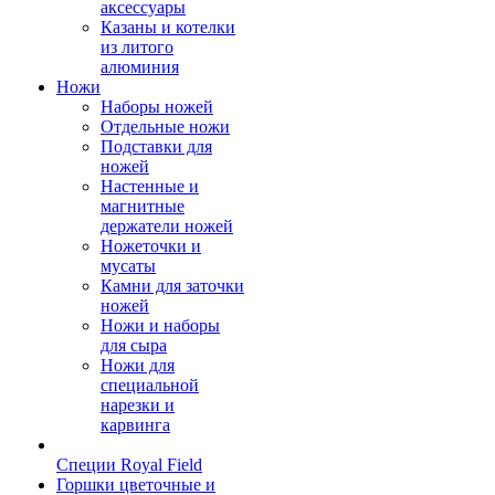
аксессуары
Казаны и котелки
из литого
алюминия
Ножи
Наборы ножей
Отдельные ножи
Подставки для
ножей
Настенные и
магнитные
держатели ножей
Ножеточки и
мусаты
Камни для заточки
ножей
Ножи и наборы
для сыра
Ножи для
специальной
нарезки и
карвинга
Специи Royal Field
Горшки цветочные и