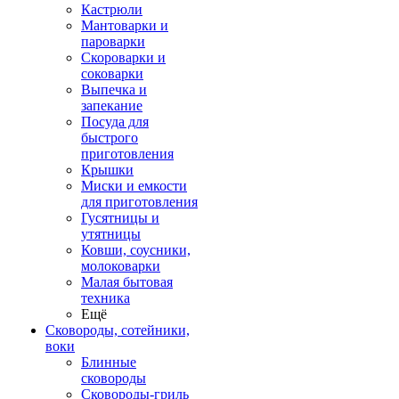
Кастрюли
Мантоварки и
пароварки
Скороварки и
соковарки
Выпечка и
запекание
Посуда для
быстрого
приготовления
Крышки
Миски и емкости
для приготовления
Гусятницы и
утятницы
Ковши, соусники,
молоковарки
Малая бытовая
техника
Ещё
Сковороды, сотейники,
воки
Блинные
сковороды
Сковороды-гриль