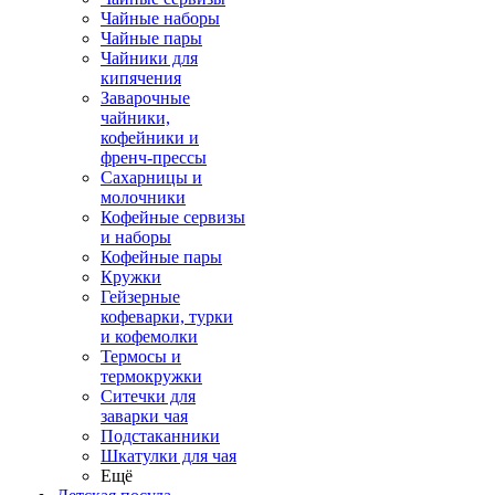
Чайные наборы
Чайные пары
Чайники для
кипячения
Заварочные
чайники,
кофейники и
френч-прессы
Сахарницы и
молочники
Кофейные сервизы
и наборы
Кофейные пары
Кружки
Гейзерные
кофеварки, турки
и кофемолки
Термосы и
термокружки
Ситечки для
заварки чая
Подстаканники
Шкатулки для чая
Ещё