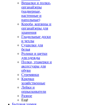
Вешалки и полки-
органайзеры
(надверные,
настенные и
напольные)
Короба, корзины и
органайзеры для
хранения
Гладильные доски
и чехлы
Сушилки для
белья
Ролики и щетки
для одежды
Полки, этажерки и
аксессуары для
обуви
Стремянки
Крючки
хозяйственные
Лейки и
опрыскиватели
Разное
Ещё
Бытовая химия