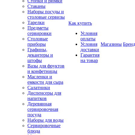
Стопки и рюмки
Стаканы
Наборы посуды и
столовые сервизы
Тарелки
Как купить
Предметы
сервировки
Условия
Столовые
оплаты
приборы
Условия
Магазины
Брен
Графины,
доставки
декантеры и
Гарантия
штофы
на товар
Вазы для фруктов
и конфетницы
Масленки и
емкости для сыра
Салатники
Диспенсеры для
напитков
Деревянная
сервировочная
посуда
Наборы для воды
Сервировочные
блюда