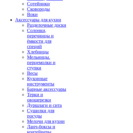
Сотейники
Сковороды
Воки
Аксессуары для кухни
Разделочные доски
Солонки,
перечницы и
ёмкости для
специй
Хлебницы
Мельницы.
перцемолки и
ступки
Весы
Кухонные
инструменты
Барные аксессуары
Терки и
овощерезки
Дуршлаги и сита
Сушилки для
посуды
Мелочи для кухни
Ланч-боксы и
контейнеры