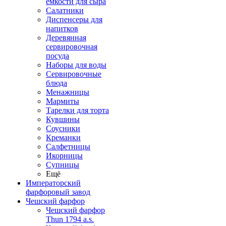
емкости для сыра
Салатники
Диспенсеры для
напитков
Деревянная
сервировочная
посуда
Наборы для воды
Сервировочные
блюда
Менажницы
Мармиты
Тарелки для торта
Кувшины
Соусники
Креманки
Салфетницы
Икорницы
Супницы
Ещё
Императорский
фарфоровый завод
Чешский фарфор
Чешский фарфор
Thun 1794 a.s.