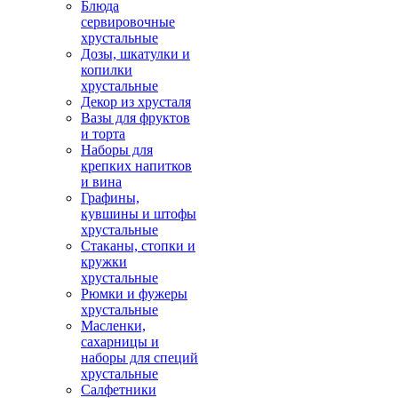
Блюда
сервировочные
хрустальные
Дозы, шкатулки и
копилки
хрустальные
Декор из хрусталя
Вазы для фруктов
и торта
Наборы для
крепких напитков
и вина
Графины,
кувшины и штофы
хрустальные
Стаканы, стопки и
кружки
хрустальные
Рюмки и фужеры
хрустальные
Масленки,
сахарницы и
наборы для специй
хрустальные
Салфетники