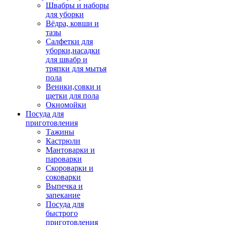
Швабры и наборы
для уборки
Вёдра, ковши и
тазы
Салфетки для
уборки,насадки
для швабр и
тряпки для мытья
пола
Веники,совки и
щетки для пола
Окномойки
Посуда для
приготовления
Тажины
Кастрюли
Мантоварки и
пароварки
Скороварки и
соковарки
Выпечка и
запекание
Посуда для
быстрого
приготовления