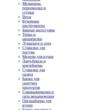
Мельницы.
перцемолки и
ступки
Весы
Кухонные
инструменты
Барные аксессуары
Терки и
овощерезки
Дуршлаги и сита
Сушилки для
посуды
Мелочи для кухни
Ланч-боксы и
контейнеры
Сушилки для
салата
Банки для
сыпучих
продуктов
Соковыжималки и
сита механические
Органайзеры для
кухни
Банки для меда и