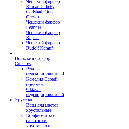
Чешский фарфор
Roman Lidicky,
Carlsbad, Queen's
Crown
Чешский фарфор
Leander
Чешский фарфор
Repast
Чешский фарфор
Rudolf Kampf
Польский фарфор
Сmielow
Рококо
недекорированный
Камелия Серый
орнамент
Oktawa
недекорированный
Хрусталь
Вазы для цветов
хрустальные
Конфетницы и
салатники
хрустальные