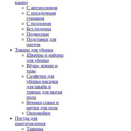
кашпо
С автополивом
С посадочным
горшком
С поддоном
Без поддона
Подвесные
Подставки для
цветов
Товары для уборки
Швабры и наборы
для уборки
Вёдра, ковши и
тазы
Салфетки для
уборки,насадки
для швабр и
тряпки для мытья
пола
Веники,совки и
щетки для пола
Окномойки
Посуда для
приготовления
Тажины