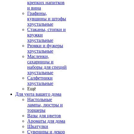
крепких напитков
и вина
Графины,
кувшины и штофы
хрустальные
Стаканы, стопки и
кружки
хрустальные
Рюмки и фужеры
хрустальные
Масленки,
сахарницы и
наборы для специй
хрустальные
Салфетники
хрустальные
Ещё
Для уюта вашего дома
Настольные
лампы, люстры и
торшеры
Вазы для цветов
Ароматы для дома
Шкатулки
Сувениры и декор