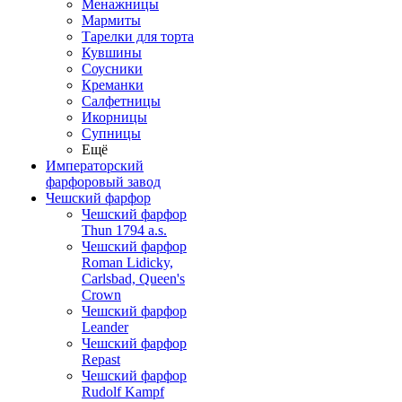
Менажницы
Мармиты
Тарелки для торта
Кувшины
Соусники
Креманки
Салфетницы
Икорницы
Супницы
Ещё
Императорский
фарфоровый завод
Чешский фарфор
Чешский фарфор
Thun 1794 a.s.
Чешский фарфор
Roman Lidicky,
Carlsbad, Queen's
Crown
Чешский фарфор
Leander
Чешский фарфор
Repast
Чешский фарфор
Rudolf Kampf