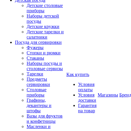
Детская посуда
Детские столовые
приборы
Наборы детской
посуды
Детские кружки
Детские тарелки и
салатники
Посуда для сервировки
Фужеры
Стопки и рюмки
Стаканы
Наборы посуды и
столовые сервизы
Тарелки
Как купить
Предметы
сервировки
Условия
Столовые
оплаты
приборы
Условия
Магазины
Брен
Графины,
доставки
декантеры и
Гарантия
штофы
на товар
Вазы для фруктов
и конфетницы
Масленки и