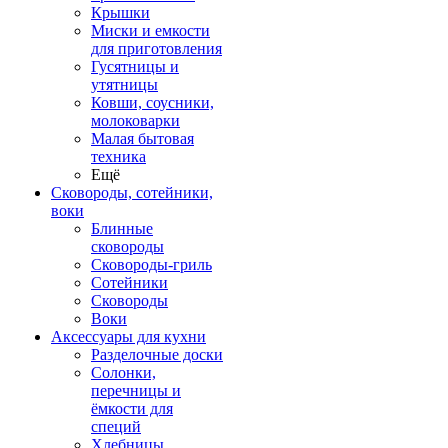
Крышки
Миски и емкости
для приготовления
Гусятницы и
утятницы
Ковши, соусники,
молоковарки
Малая бытовая
техника
Ещё
Сковороды, сотейники,
воки
Блинные
сковороды
Сковороды-гриль
Сотейники
Сковороды
Воки
Аксессуары для кухни
Разделочные доски
Солонки,
перечницы и
ёмкости для
специй
Хлебницы