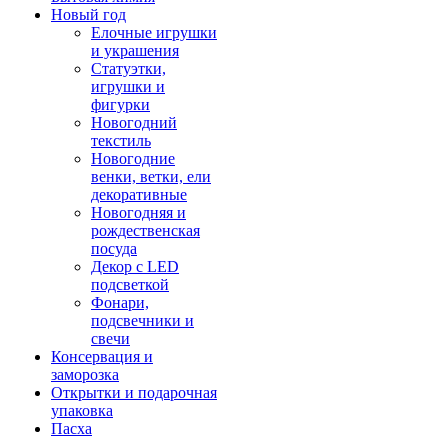
Новый год
Елочные игрушки
и украшения
Статуэтки,
игрушки и
фигурки
Новогодний
текстиль
Новогодние
венки, ветки, ели
декоративные
Новогодняя и
рождественская
посуда
Декор с LED
подсветкой
Фонари,
подсвечники и
свечи
Консервация и
заморозка
Открытки и подарочная
упаковка
Пасха