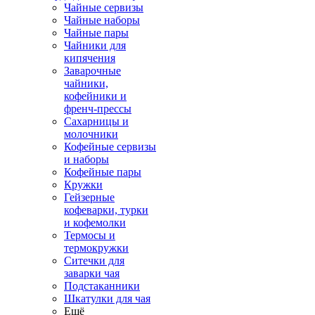
Чайные сервизы
Чайные наборы
Чайные пары
Чайники для
кипячения
Заварочные
чайники,
кофейники и
френч-прессы
Сахарницы и
молочники
Кофейные сервизы
и наборы
Кофейные пары
Кружки
Гейзерные
кофеварки, турки
и кофемолки
Термосы и
термокружки
Ситечки для
заварки чая
Подстаканники
Шкатулки для чая
Ещё