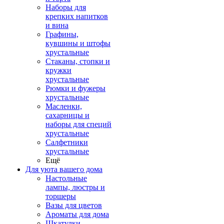
Наборы для
крепких напитков
и вина
Графины,
кувшины и штофы
хрустальные
Стаканы, стопки и
кружки
хрустальные
Рюмки и фужеры
хрустальные
Масленки,
сахарницы и
наборы для специй
хрустальные
Салфетники
хрустальные
Ещё
Для уюта вашего дома
Настольные
лампы, люстры и
торшеры
Вазы для цветов
Ароматы для дома
Шкатулки