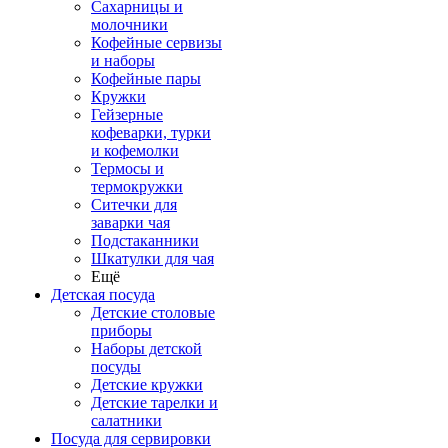
Сахарницы и
молочники
Кофейные сервизы
и наборы
Кофейные пары
Кружки
Гейзерные
кофеварки, турки
и кофемолки
Термосы и
термокружки
Ситечки для
заварки чая
Подстаканники
Шкатулки для чая
Ещё
Детская посуда
Детские столовые
приборы
Наборы детской
посуды
Детские кружки
Детские тарелки и
салатники
Посуда для сервировки