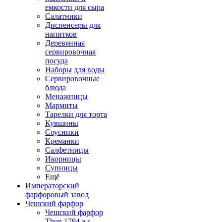
емкости для сыра
Салатники
Диспенсеры для
напитков
Деревянная
сервировочная
посуда
Наборы для воды
Сервировочные
блюда
Менажницы
Мармиты
Тарелки для торта
Кувшины
Соусники
Креманки
Салфетницы
Икорницы
Супницы
Ещё
Императорский
фарфоровый завод
Чешский фарфор
Чешский фарфор
Thun 1794 a.s.