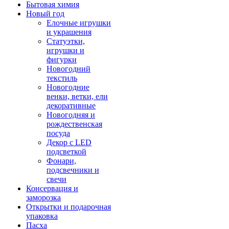
Бытовая химия
Новый год
Елочные игрушки
и украшения
Статуэтки,
игрушки и
фигурки
Новогодний
текстиль
Новогодние
венки, ветки, ели
декоративные
Новогодняя и
рождественская
посуда
Декор с LED
подсветкой
Фонари,
подсвечники и
свечи
Консервация и
заморозка
Открытки и подарочная
упаковка
Пасха