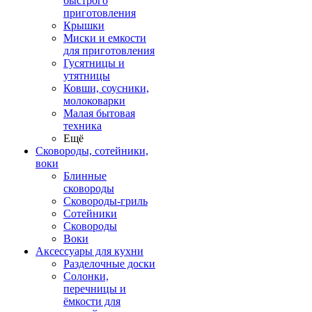
быстрого
приготовления
Крышки
Миски и емкости
для приготовления
Гусятницы и
утятницы
Ковши, соусники,
молоковарки
Малая бытовая
техника
Ещё
Сковороды, сотейники,
воки
Блинные
сковороды
Сковороды-гриль
Сотейники
Сковороды
Воки
Аксессуары для кухни
Разделочные доски
Солонки,
перечницы и
ёмкости для