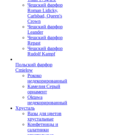
Чешский фарфор
Roman Lidicky,
Carlsbad, Queen's
Crown
Чешский фарфор
Leander
Чешский фарфор
Repast
Чешский фарфор
Rudolf Kampf
Польский фарфор
Сmielow
Рококо
недекорированный
Камелия Серый
орнамент
Oktawa
недекорированный
Хрусталь
Вазы для цветов
хрустальные
Конфетницы и
салатники