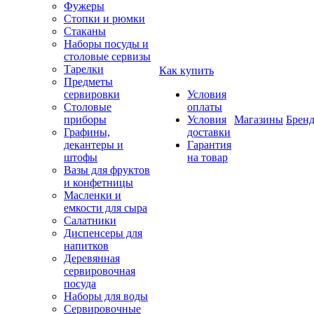
Фужеры
Стопки и рюмки
Стаканы
Наборы посуды и
столовые сервизы
Тарелки
Как купить
Предметы
сервировки
Условия
Столовые
оплаты
приборы
Условия
Магазины
Брен
Графины,
доставки
декантеры и
Гарантия
штофы
на товар
Вазы для фруктов
и конфетницы
Масленки и
емкости для сыра
Салатники
Диспенсеры для
напитков
Деревянная
сервировочная
посуда
Наборы для воды
Сервировочные