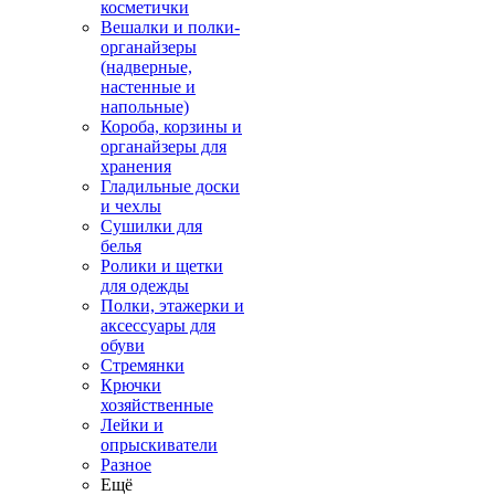
косметички
Вешалки и полки-
органайзеры
(надверные,
настенные и
напольные)
Короба, корзины и
органайзеры для
хранения
Гладильные доски
и чехлы
Сушилки для
белья
Ролики и щетки
для одежды
Полки, этажерки и
аксессуары для
обуви
Стремянки
Крючки
хозяйственные
Лейки и
опрыскиватели
Разное
Ещё