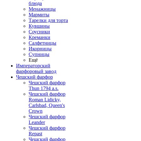
блюда
Менажницы
Мармиты
Тарелки для торта
Кувшины
Соусники
Креманки
Салфетницы
Икорницы
Супницы
Ещё
Императорский
фарфоровый завод
Чешский фарфор
Чешский фарфор
Thun 1794 a.s.
Чешский фарфор
Roman Lidicky,
Carlsbad, Queen's
Crown
Чешский фарфор
Leander
Чешский фарфор
Repast
Чешский фарфор