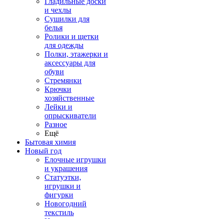
Гладильные доски
и чехлы
Сушилки для
белья
Ролики и щетки
для одежды
Полки, этажерки и
аксессуары для
обуви
Стремянки
Крючки
хозяйственные
Лейки и
опрыскиватели
Разное
Ещё
Бытовая химия
Новый год
Елочные игрушки
и украшения
Статуэтки,
игрушки и
фигурки
Новогодний
текстиль