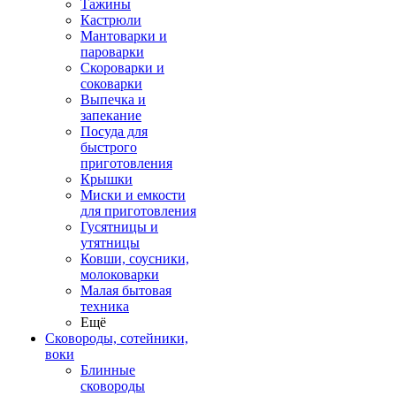
Тажины
Кастрюли
Мантоварки и
пароварки
Скороварки и
соковарки
Выпечка и
запекание
Посуда для
быстрого
приготовления
Крышки
Миски и емкости
для приготовления
Гусятницы и
утятницы
Ковши, соусники,
молоковарки
Малая бытовая
техника
Ещё
Сковороды, сотейники,
воки
Блинные
сковороды