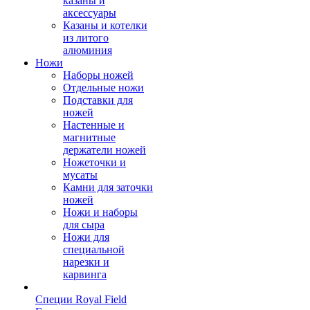
казаны и
аксессуары
Казаны и котелки
из литого
алюминия
Ножи
Наборы ножей
Отдельные ножи
Подставки для
ножей
Настенные и
магнитные
держатели ножей
Ножеточки и
мусаты
Камни для заточки
ножей
Ножи и наборы
для сыра
Ножи для
специальной
нарезки и
карвинга
Специи Royal Field