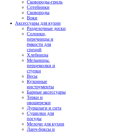
Сковороды-гриль
Сотейники
Сковороды
Воки
Аксессуары для кухни
Разделочные доски
Солонки,
перечницы и
ёмкости для
специй
Хлебницы
Мельницы.
перцемолки и
ступки
Весы
Кухонные
инструменты
Барные аксессуары
Терки и
овощерезки
Дуршлаги и сита
Сушилки для
посуды
Мелочи для кухни
Ланч-боксы и