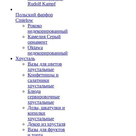
Rudolf Kampf
Польский фарфор
Сmielow
Рококо
недекорированный
Камелия Серый
орнамент
Oktawa
недекорированный
Хрусталь
Вазы для цветов
хрустальные
Конфетницы и
салатники
хрустальные
Блюда
сервировочные
хрустальные
Дозы, шкатулки и
копилки
хрустальные
Декор из хрусталя
Вазы для фруктов
и торта