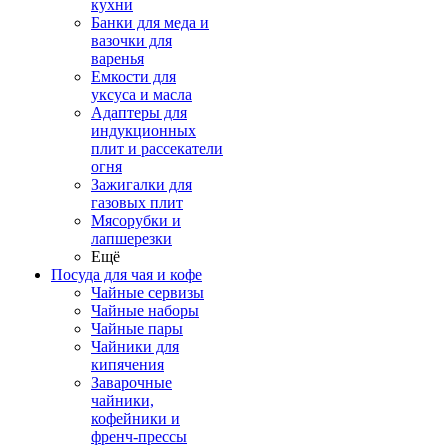
кухни
Банки для меда и
вазочки для
варенья
Емкости для
уксуса и масла
Адаптеры для
индукционных
плит и рассекатели
огня
Зажигалки для
газовых плит
Мясорубки и
лапшерезки
Ещё
Посуда для чая и кофе
Чайные сервизы
Чайные наборы
Чайные пары
Чайники для
кипячения
Заварочные
чайники,
кофейники и
френч-прессы