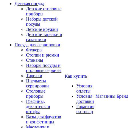
Детская посуда
Детские столовые
приборы
Наборы детской
посуды
Детские кружки
Детские тарелки и
салатники
Посуда для сервировки
Фужеры
Стопки и рюмки
Стаканы
Наборы посуды и
столовые сервизы
Тарелки
Как купить
Предметы
сервировки
Условия
Столовые
оплаты
приборы
Условия
Магазины
Брен
Графины,
доставки
декантеры и
Гарантия
штофы
на товар
Вазы для фруктов
и конфетницы
Масленки и