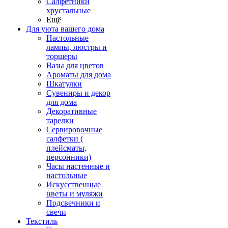
Салфетники
хрустальные
Ещё
Для уюта вашего дома
Настольные
лампы, люстры и
торшеры
Вазы для цветов
Ароматы для дома
Шкатулки
Сувениры и декор
для дома
Декоративные
тарелки
Сервировочные
салфетки (
плейсматы,
персонники)
Часы настенные и
настольные
Искусственные
цветы и муляжи
Подсвечники и
свечи
Текстиль