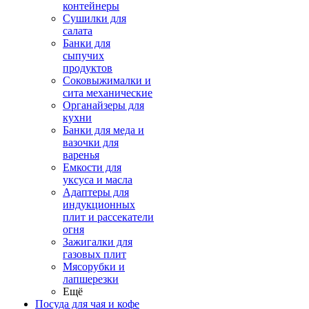
контейнеры
Сушилки для
салата
Банки для
сыпучих
продуктов
Соковыжималки и
сита механические
Органайзеры для
кухни
Банки для меда и
вазочки для
варенья
Емкости для
уксуса и масла
Адаптеры для
индукционных
плит и рассекатели
огня
Зажигалки для
газовых плит
Мясорубки и
лапшерезки
Ещё
Посуда для чая и кофе