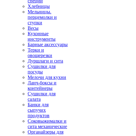
специй
Хлебницы
Мельницы.
перцемолки и
ступки
Весы
Кухонные
инструменты
Барные аксессуары
Терки и
овощерезки
Дуршлаги и сита
Сушилки для
посуды
Мелочи для кухни
Ланч-боксы и
контейнеры
Сушилки для
салата
Банки для
сыпучих
продуктов
Соковыжималки и
сита механические
Органайзеры для