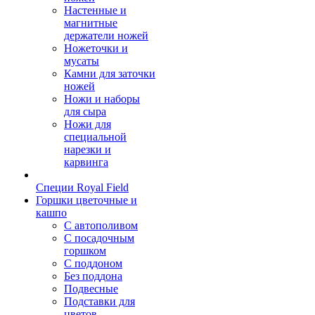
Настенные и
магнитные
держатели ножей
Ножеточки и
мусаты
Камни для заточки
ножей
Ножи и наборы
для сыра
Ножи для
специальной
нарезки и
карвинга
Специи Royal Field
Горшки цветочные и
кашпо
С автополивом
С посадочным
горшком
С поддоном
Без поддона
Подвесные
Подставки для
цветов