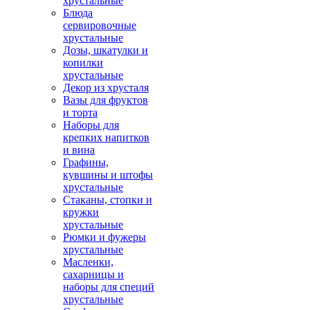
хрустальные
Блюда
сервировочные
хрустальные
Дозы, шкатулки и
копилки
хрустальные
Декор из хрусталя
Вазы для фруктов
и торта
Наборы для
крепких напитков
и вина
Графины,
кувшины и штофы
хрустальные
Стаканы, стопки и
кружки
хрустальные
Рюмки и фужеры
хрустальные
Масленки,
сахарницы и
наборы для специй
хрустальные