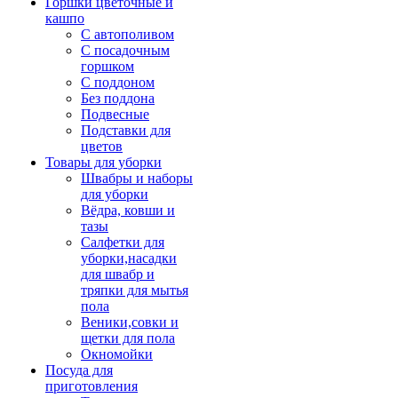
Горшки цветочные и
кашпо
С автополивом
С посадочным
горшком
С поддоном
Без поддона
Подвесные
Подставки для
цветов
Товары для уборки
Швабры и наборы
для уборки
Вёдра, ковши и
тазы
Салфетки для
уборки,насадки
для швабр и
тряпки для мытья
пола
Веники,совки и
щетки для пола
Окномойки
Посуда для
приготовления