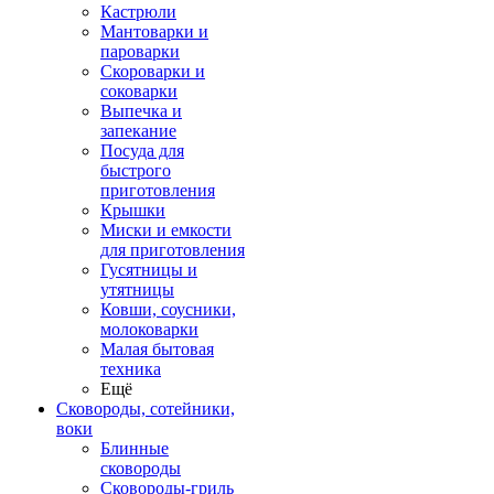
Кастрюли
Мантоварки и
пароварки
Скороварки и
соковарки
Выпечка и
запекание
Посуда для
быстрого
приготовления
Крышки
Миски и емкости
для приготовления
Гусятницы и
утятницы
Ковши, соусники,
молоковарки
Малая бытовая
техника
Ещё
Сковороды, сотейники,
воки
Блинные
сковороды
Сковороды-гриль