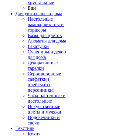
хрустальные
Ещё
Для уюта вашего дома
Настольные
лампы, люстры и
торшеры
Вазы для цветов
Ароматы для дома
Шкатулки
Сувениры и декор
для дома
Декоративные
тарелки
Сервировочные
салфетки (
плейсматы,
персонники)
Часы настенные и
настольные
Искусственные
цветы и муляжи
Подсвечники и
свечи
Текстиль
Кухня