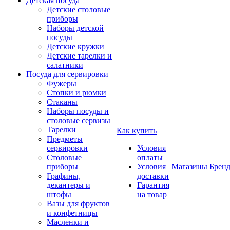
Детская посуда
Детские столовые
приборы
Наборы детской
посуды
Детские кружки
Детские тарелки и
салатники
Посуда для сервировки
Фужеры
Стопки и рюмки
Стаканы
Наборы посуды и
столовые сервизы
Тарелки
Как купить
Предметы
сервировки
Условия
Столовые
оплаты
приборы
Условия
Магазины
Брен
Графины,
доставки
декантеры и
Гарантия
штофы
на товар
Вазы для фруктов
и конфетницы
Масленки и