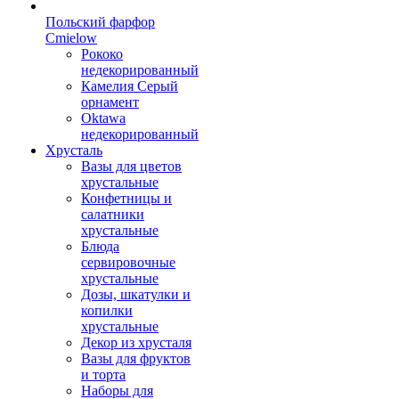
Польский фарфор
Сmielow
Рококо
недекорированный
Камелия Серый
орнамент
Oktawa
недекорированный
Хрусталь
Вазы для цветов
хрустальные
Конфетницы и
салатники
хрустальные
Блюда
сервировочные
хрустальные
Дозы, шкатулки и
копилки
хрустальные
Декор из хрусталя
Вазы для фруктов
и торта
Наборы для