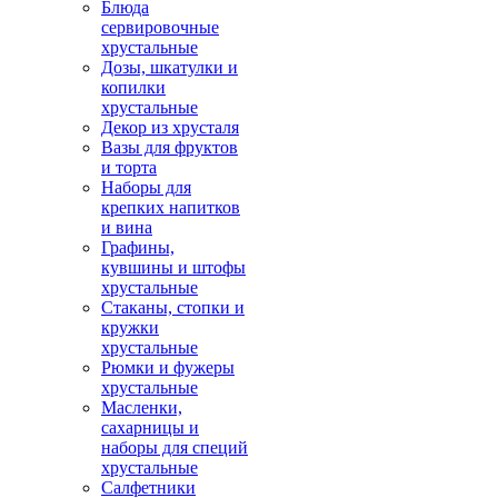
Блюда
сервировочные
хрустальные
Дозы, шкатулки и
копилки
хрустальные
Декор из хрусталя
Вазы для фруктов
и торта
Наборы для
крепких напитков
и вина
Графины,
кувшины и штофы
хрустальные
Стаканы, стопки и
кружки
хрустальные
Рюмки и фужеры
хрустальные
Масленки,
сахарницы и
наборы для специй
хрустальные
Салфетники