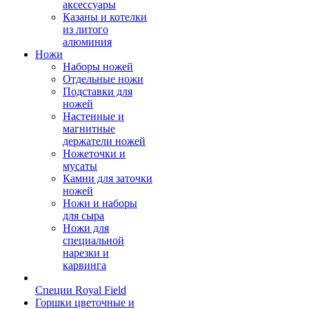
аксессуары
Казаны и котелки
из литого
алюминия
Ножи
Наборы ножей
Отдельные ножи
Подставки для
ножей
Настенные и
магнитные
держатели ножей
Ножеточки и
мусаты
Камни для заточки
ножей
Ножи и наборы
для сыра
Ножи для
специальной
нарезки и
карвинга
Специи Royal Field
Горшки цветочные и