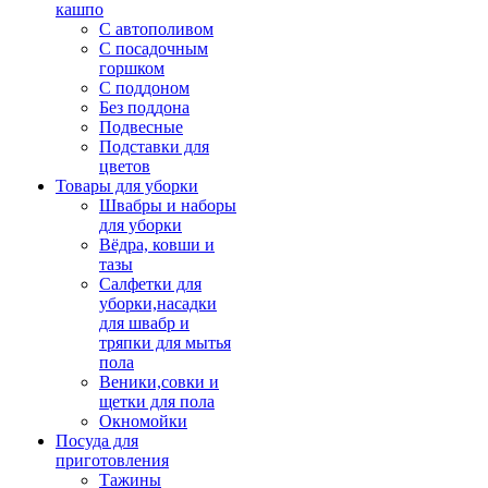
кашпо
С автополивом
С посадочным
горшком
С поддоном
Без поддона
Подвесные
Подставки для
цветов
Товары для уборки
Швабры и наборы
для уборки
Вёдра, ковши и
тазы
Салфетки для
уборки,насадки
для швабр и
тряпки для мытья
пола
Веники,совки и
щетки для пола
Окномойки
Посуда для
приготовления
Тажины