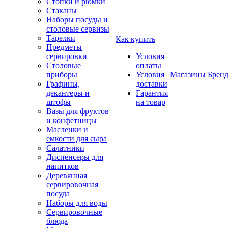
Стопки и рюмки
Стаканы
Наборы посуды и
столовые сервизы
Тарелки
Как купить
Предметы
сервировки
Условия
Столовые
оплаты
приборы
Условия
Магазины
Брен
Графины,
доставки
декантеры и
Гарантия
штофы
на товар
Вазы для фруктов
и конфетницы
Масленки и
емкости для сыра
Салатники
Диспенсеры для
напитков
Деревянная
сервировочная
посуда
Наборы для воды
Сервировочные
блюда