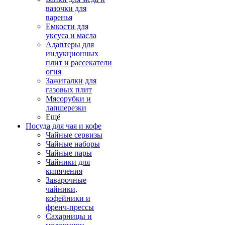
вазочки для
варенья
Емкости для
уксуса и масла
Адаптеры для
индукционных
плит и рассекатели
огня
Зажигалки для
газовых плит
Мясорубки и
лапшерезки
Ещё
Посуда для чая и кофе
Чайные сервизы
Чайные наборы
Чайные пары
Чайники для
кипячения
Заварочные
чайники,
кофейники и
френч-прессы
Сахарницы и