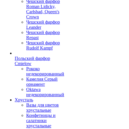
Чешский фарфор
Roman Lidicky,
Carlsbad, Queen's
Crown
Чешский фарфор
Leander
Чешский фарфор
Repast
Чешский фарфор
Rudolf Kampf
Польский фарфор
Сmielow
Рококо
недекорированный
Камелия Серый
орнамент
Oktawa
недекорированный
Хрусталь
Вазы для цветов
хрустальные
Конфетницы и
салатники
хрустальные