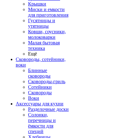
Крышки
Миски и емкости
для приготовления
Гусятницы и
утятницы
Ковши, соусники,
молоковарки
Малая бытовая
техника
Ещё
Сковороды, сотейники,
воки
Блинные
сковороды
Сковороды-гриль
Сотейники
Сковороды
Воки
Аксессуары для кухни
Разделочные доски
Солонки,
перечницы и
ёмкости для
специй
Хлебницы