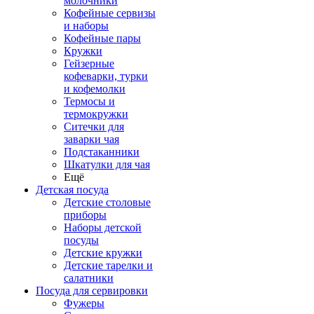
молочники
Кофейные сервизы
и наборы
Кофейные пары
Кружки
Гейзерные
кофеварки, турки
и кофемолки
Термосы и
термокружки
Ситечки для
заварки чая
Подстаканники
Шкатулки для чая
Ещё
Детская посуда
Детские столовые
приборы
Наборы детской
посуды
Детские кружки
Детские тарелки и
салатники
Посуда для сервировки
Фужеры