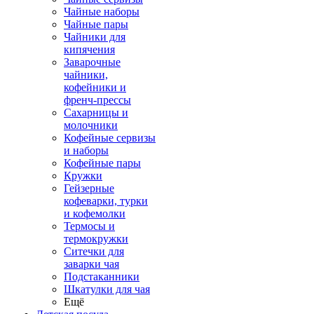
Чайные наборы
Чайные пары
Чайники для
кипячения
Заварочные
чайники,
кофейники и
френч-прессы
Сахарницы и
молочники
Кофейные сервизы
и наборы
Кофейные пары
Кружки
Гейзерные
кофеварки, турки
и кофемолки
Термосы и
термокружки
Ситечки для
заварки чая
Подстаканники
Шкатулки для чая
Ещё