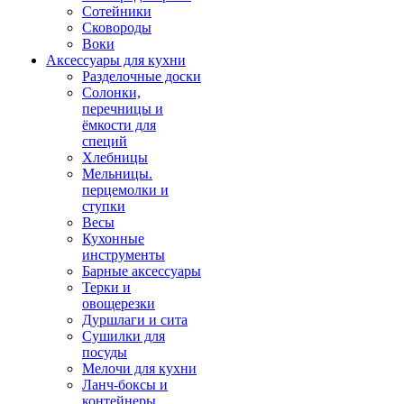
Сотейники
Сковороды
Воки
Аксессуары для кухни
Разделочные доски
Солонки,
перечницы и
ёмкости для
специй
Хлебницы
Мельницы.
перцемолки и
ступки
Весы
Кухонные
инструменты
Барные аксессуары
Терки и
овощерезки
Дуршлаги и сита
Сушилки для
посуды
Мелочи для кухни
Ланч-боксы и
контейнеры