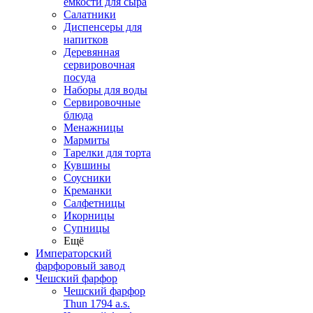
емкости для сыра
Салатники
Диспенсеры для
напитков
Деревянная
сервировочная
посуда
Наборы для воды
Сервировочные
блюда
Менажницы
Мармиты
Тарелки для торта
Кувшины
Соусники
Креманки
Салфетницы
Икорницы
Супницы
Ещё
Императорский
фарфоровый завод
Чешский фарфор
Чешский фарфор
Thun 1794 a.s.