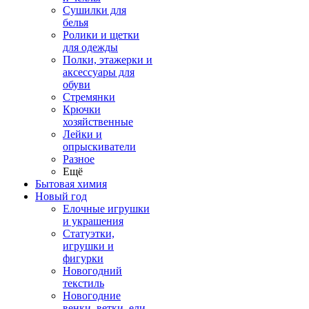
Сушилки для
белья
Ролики и щетки
для одежды
Полки, этажерки и
аксессуары для
обуви
Стремянки
Крючки
хозяйственные
Лейки и
опрыскиватели
Разное
Ещё
Бытовая химия
Новый год
Елочные игрушки
и украшения
Статуэтки,
игрушки и
фигурки
Новогодний
текстиль
Новогодние
венки, ветки, ели