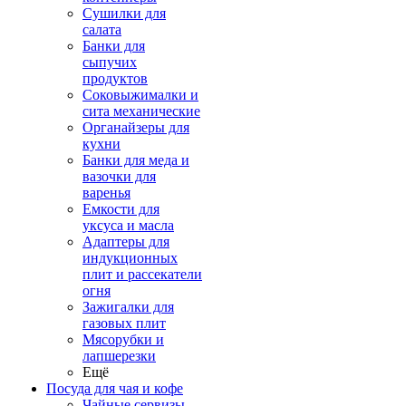
Сушилки для
салата
Банки для
сыпучих
продуктов
Соковыжималки и
сита механические
Органайзеры для
кухни
Банки для меда и
вазочки для
варенья
Емкости для
уксуса и масла
Адаптеры для
индукционных
плит и рассекатели
огня
Зажигалки для
газовых плит
Мясорубки и
лапшерезки
Ещё
Посуда для чая и кофе
Чайные сервизы