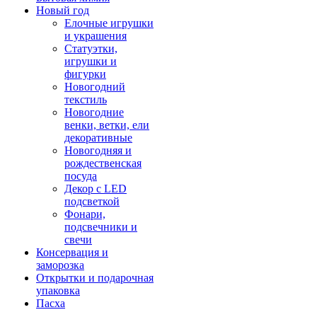
Новый год
Елочные игрушки
и украшения
Статуэтки,
игрушки и
фигурки
Новогодний
текстиль
Новогодние
венки, ветки, ели
декоративные
Новогодняя и
рождественская
посуда
Декор с LED
подсветкой
Фонари,
подсвечники и
свечи
Консервация и
заморозка
Открытки и подарочная
упаковка
Пасха