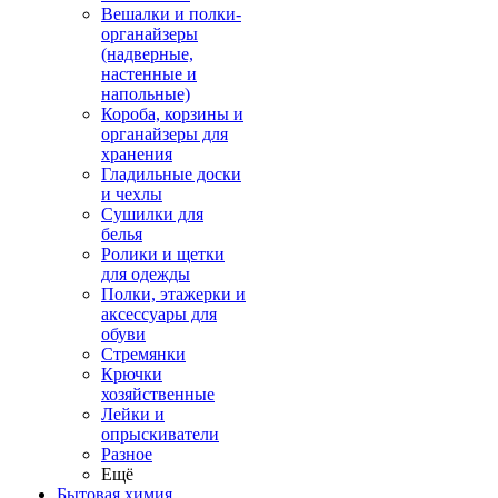
Вешалки и полки-
органайзеры
(надверные,
настенные и
напольные)
Короба, корзины и
органайзеры для
хранения
Гладильные доски
и чехлы
Сушилки для
белья
Ролики и щетки
для одежды
Полки, этажерки и
аксессуары для
обуви
Стремянки
Крючки
хозяйственные
Лейки и
опрыскиватели
Разное
Ещё
Бытовая химия