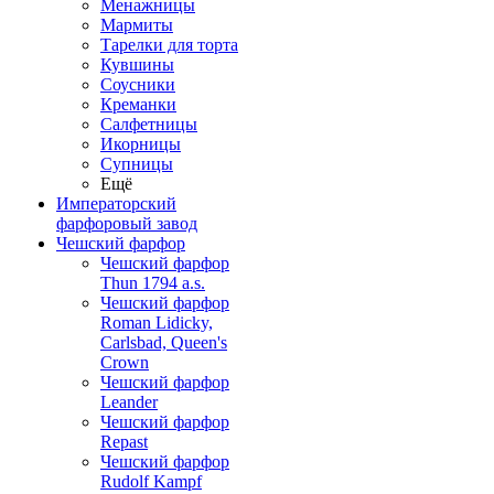
Менажницы
Мармиты
Тарелки для торта
Кувшины
Соусники
Креманки
Салфетницы
Икорницы
Супницы
Ещё
Императорский
фарфоровый завод
Чешский фарфор
Чешский фарфор
Thun 1794 a.s.
Чешский фарфор
Roman Lidicky,
Carlsbad, Queen's
Crown
Чешский фарфор
Leander
Чешский фарфор
Repast
Чешский фарфор
Rudolf Kampf