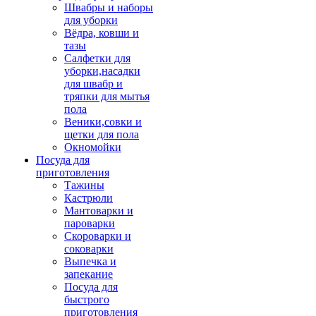
Швабры и наборы
для уборки
Вёдра, ковши и
тазы
Салфетки для
уборки,насадки
для швабр и
тряпки для мытья
пола
Веники,совки и
щетки для пола
Окномойки
Посуда для
приготовления
Тажины
Кастрюли
Мантоварки и
пароварки
Скороварки и
соковарки
Выпечка и
запекание
Посуда для
быстрого
приготовления