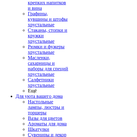
крепких напитков
и вина
Графины,
кувшины и штофы
хрустальные
Стаканы, стопки и
кружки
хрустальные
Рюмки и фужеры
хрустальные
Масленки,
сахарницы и
наборы для специй
хрустальные
Салфетники
хрустальные
Ещё
Для уюта вашего дома
Настольные
лампы, люстры и
торшеры
Вазы для цветов
Ароматы для дома
Шкатулки
Сувениры и декор