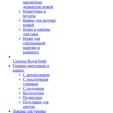
магнитные
держатели ножей
Ножеточки и
мусаты
Камни для заточки
ножей
Ножи и наборы
для сыра
Ножи для
специальной
нарезки и
карвинга
Специи Royal Field
Горшки цветочные и
кашпо
С автополивом
С посадочным
горшком
С поддоном
Без поддона
Подвесные
Подставки для
цветов
Товары для уборки