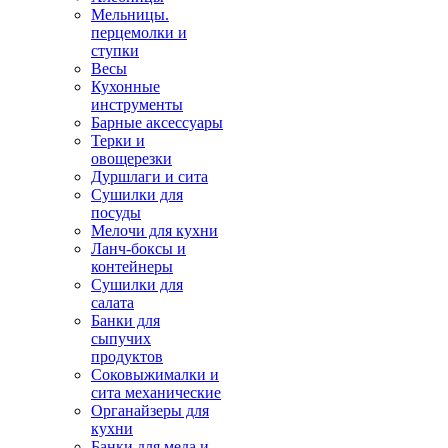
Мельницы.
перцемолки и
ступки
Весы
Кухонные
инструменты
Барные аксессуары
Терки и
овощерезки
Дуршлаги и сита
Сушилки для
посуды
Мелочи для кухни
Ланч-боксы и
контейнеры
Сушилки для
салата
Банки для
сыпучих
продуктов
Соковыжималки и
сита механические
Органайзеры для
кухни
Банки для меда и