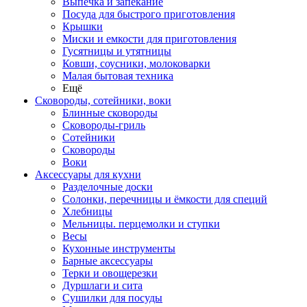
Выпечка и запекание
Посуда для быстрого приготовления
Крышки
Миски и емкости для приготовления
Гусятницы и утятницы
Ковши, соусники, молоковарки
Малая бытовая техника
Ещё
Сковороды, сотейники, воки
Блинные сковороды
Сковороды-гриль
Сотейники
Сковороды
Воки
Аксессуары для кухни
Разделочные доски
Солонки, перечницы и ёмкости для специй
Хлебницы
Мельницы. перцемолки и ступки
Весы
Кухонные инструменты
Барные аксессуары
Терки и овощерезки
Дуршлаги и сита
Сушилки для посуды