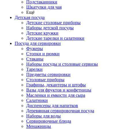
Подстаканники
Шкатулки для чая
Ещё
Детская посуда
Детские столовые приборы
Наборы детской посуды
Детские кружки
Детские тарелки и салатники
Посуда для сервировки
Фужеры
Стопки и рюмки
Стаканы
Наборы посуды и столовые сервизы
Тарелки
Предметы сервировки
Столовые приборы
Графины, декантеры и штофы
Вазы для фруктов и конфетницы
Масленки и емкости для сыра
Салатники
Диспенсеры для напитков
Деревянная сервировочная посуда
Наборы для воды
Сервировочные блюда
Менажницы