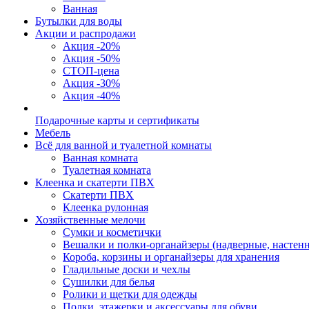
Ванная
Бутылки для воды
Акции и распродажи
Акция -20%
Акция -50%
СТОП-цена
Акция -30%
Акция -40%
Подарочные карты и сертификаты
Мебель
Всё для ванной и туалетной комнаты
Ванная комната
Туалетная комната
Клеенка и скатерти ПВХ
Скатерти ПВХ
Клеенка рулонная
Хозяйственные мелочи
Сумки и косметички
Вешалки и полки-органайзеры (надверные, настен
Короба, корзины и органайзеры для хранения
Гладильные доски и чехлы
Сушилки для белья
Ролики и щетки для одежды
Полки, этажерки и аксессуары для обуви