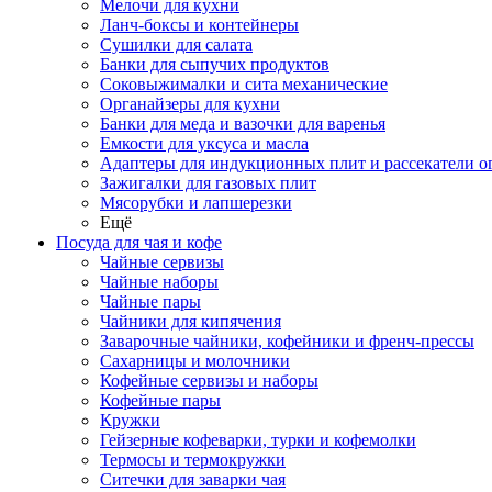
Мелочи для кухни
Ланч-боксы и контейнеры
Сушилки для салата
Банки для сыпучих продуктов
Соковыжималки и сита механические
Органайзеры для кухни
Банки для меда и вазочки для варенья
Емкости для уксуса и масла
Адаптеры для индукционных плит и рассекатели о
Зажигалки для газовых плит
Мясорубки и лапшерезки
Ещё
Посуда для чая и кофе
Чайные сервизы
Чайные наборы
Чайные пары
Чайники для кипячения
Заварочные чайники, кофейники и френч-прессы
Сахарницы и молочники
Кофейные сервизы и наборы
Кофейные пары
Кружки
Гейзерные кофеварки, турки и кофемолки
Термосы и термокружки
Ситечки для заварки чая