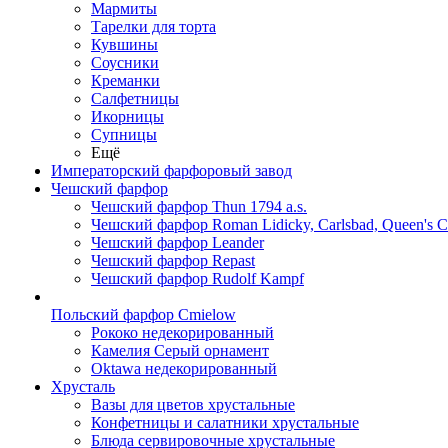
Мармиты
Тарелки для торта
Кувшины
Соусники
Креманки
Салфетницы
Икорницы
Супницы
Ещё
Императорский фарфоровый завод
Чешский фарфор
Чешский фарфор Thun 1794 a.s.
Чешский фарфор Roman Lidicky, Carlsbad, Queen's 
Чешский фарфор Leander
Чешский фарфор Repast
Чешский фарфор Rudolf Kampf
Польский фарфор Сmielow
Рококо недекорированный
Камелия Серый орнамент
Oktawa недекорированный
Хрусталь
Вазы для цветов хрустальные
Конфетницы и салатники хрустальные
Блюда сервировочные хрустальные