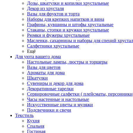
Дозы, шкатулки и копилки хрустальные
Декор из хрусталя
Вазы для фруктов и торта
Наборы для крепких напитков и вина
Графины, кувшины и штофы хрустальные
Стаканы, стопки и кружки хрустальные
Рюмки и фужеры хрустальные
Масленки, сахарницы и наборы для специй хруста
Салфетники хрустальные
Ещё
Для уюта вашего дома
Настольные лампы, люстры и торшеры
Вазы для цветов
Ароматы для дома
Шкатулки
Сувениры и декор для дома
Декоративные тарелки
Сервировочные салфетки ( плейсматы, персонники
Часы настенные и настольные
Искусственные цветы и муляжи
Подсвечники и свечи
Текстиль
Кухня
Спальня
Гостиная