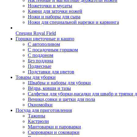
Настенные и магнитные держатели ножей
Ножеточки и мусаты
Камни для заточки ножей
Ножи и наборы для сыра
Ножи для специальной нарезки и карвинга
Специи Royal Field
Горшки цветочные и кашпо
С автополивом
С посадочным горшком
С поддоном
Без поддона
Подвесные
Подставки для цветов
Товары для уборки
Швабры и наборы для уборки
Вёдра, ковши и тазы
Салфетки для уборки,насадки для швабр и тряпки 
Веники,совки и щетки для пола
Окномойки
Посуда для приготовления
Тажины
Кастрюли
Мантоварки и пароварки
Скороварки и соковарки