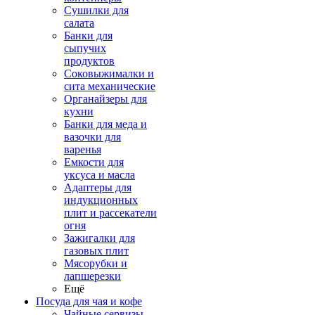
Сушилки для
салата
Банки для
сыпучих
продуктов
Соковыжималки и
сита механические
Органайзеры для
кухни
Банки для меда и
вазочки для
варенья
Емкости для
уксуса и масла
Адаптеры для
индукционных
плит и рассекатели
огня
Зажигалки для
газовых плит
Мясорубки и
лапшерезки
Ещё
Посуда для чая и кофе
Чайные сервизы