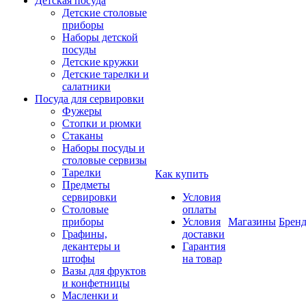
Детская посуда
Детские столовые
приборы
Наборы детской
посуды
Детские кружки
Детские тарелки и
салатники
Посуда для сервировки
Фужеры
Стопки и рюмки
Стаканы
Наборы посуды и
столовые сервизы
Тарелки
Как купить
Предметы
сервировки
Условия
Столовые
оплаты
приборы
Условия
Магазины
Брен
Графины,
доставки
декантеры и
Гарантия
штофы
на товар
Вазы для фруктов
и конфетницы
Масленки и