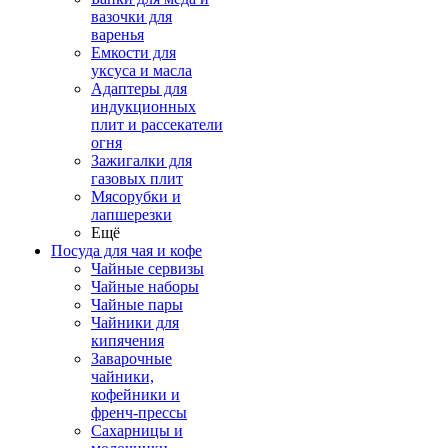
вазочки для
варенья
Емкости для
уксуса и масла
Адаптеры для
индукционных
плит и рассекатели
огня
Зажигалки для
газовых плит
Мясорубки и
лапшерезки
Ещё
Посуда для чая и кофе
Чайные сервизы
Чайные наборы
Чайные пары
Чайники для
кипячения
Заварочные
чайники,
кофейники и
френч-прессы
Сахарницы и