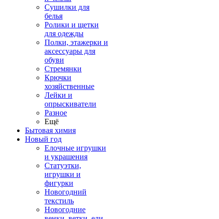
Сушилки для
белья
Ролики и щетки
для одежды
Полки, этажерки и
аксессуары для
обуви
Стремянки
Крючки
хозяйственные
Лейки и
опрыскиватели
Разное
Ещё
Бытовая химия
Новый год
Елочные игрушки
и украшения
Статуэтки,
игрушки и
фигурки
Новогодний
текстиль
Новогодние
венки, ветки, ели