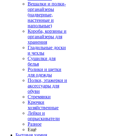
Вешалки и полки-
органайзеры
(надверные,
настенные и
напольные)
Короба, корзины и
органайзеры для
хранения
Гладильные доски
и чехлы
Сушилки для
белья
Ролики и щетки
для одежды
Полки, этажерки и
аксессуары для
обуви
Стремянки
Крючки
хозяйственные
Лейки и
опрыскиватели
Разное
Ещё
Бытовая химия