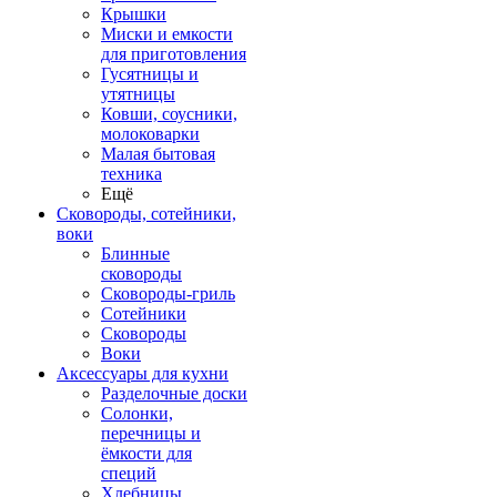
Крышки
Миски и емкости
для приготовления
Гусятницы и
утятницы
Ковши, соусники,
молоковарки
Малая бытовая
техника
Ещё
Сковороды, сотейники,
воки
Блинные
сковороды
Сковороды-гриль
Сотейники
Сковороды
Воки
Аксессуары для кухни
Разделочные доски
Солонки,
перечницы и
ёмкости для
специй
Хлебницы