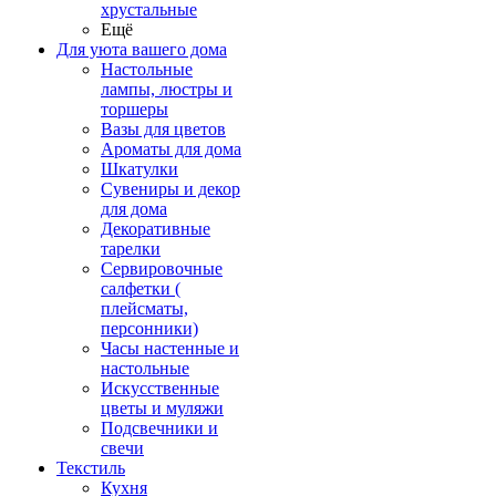
хрустальные
Ещё
Для уюта вашего дома
Настольные
лампы, люстры и
торшеры
Вазы для цветов
Ароматы для дома
Шкатулки
Сувениры и декор
для дома
Декоративные
тарелки
Сервировочные
салфетки (
плейсматы,
персонники)
Часы настенные и
настольные
Искусственные
цветы и муляжи
Подсвечники и
свечи
Текстиль
Кухня