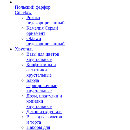
Польский фарфор
Сmielow
Рококо
недекорированный
Камелия Серый
орнамент
Oktawa
недекорированный
Хрусталь
Вазы для цветов
хрустальные
Конфетницы и
салатники
хрустальные
Блюда
сервировочные
хрустальные
Дозы, шкатулки и
копилки
хрустальные
Декор из хрусталя
Вазы для фруктов
и торта
Наборы для