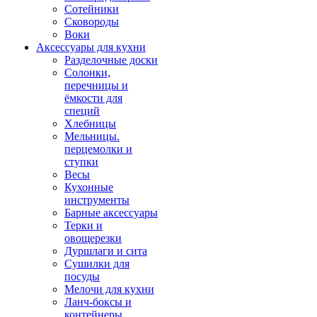
Сотейники
Сковороды
Воки
Аксессуары для кухни
Разделочные доски
Солонки,
перечницы и
ёмкости для
специй
Хлебницы
Мельницы.
перцемолки и
ступки
Весы
Кухонные
инструменты
Барные аксессуары
Терки и
овощерезки
Дуршлаги и сита
Сушилки для
посуды
Мелочи для кухни
Ланч-боксы и
контейнеры