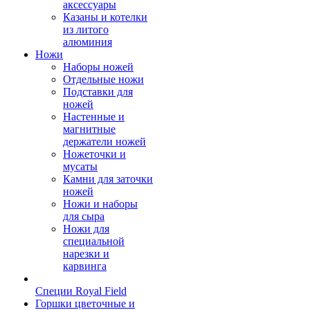
аксессуары
Казаны и котелки
из литого
алюминия
Ножи
Наборы ножей
Отдельные ножи
Подставки для
ножей
Настенные и
магнитные
держатели ножей
Ножеточки и
мусаты
Камни для заточки
ножей
Ножи и наборы
для сыра
Ножи для
специальной
нарезки и
карвинга
Специи Royal Field
Горшки цветочные и