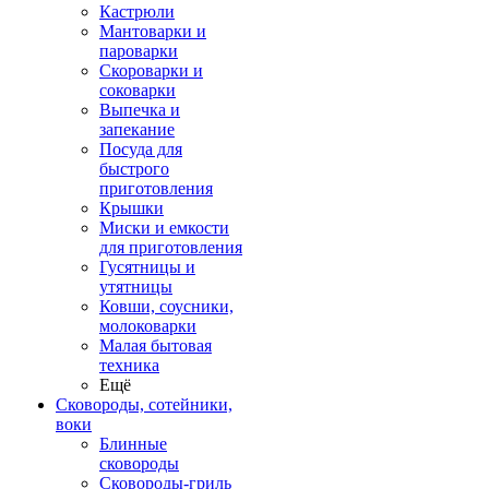
Кастрюли
Мантоварки и
пароварки
Скороварки и
соковарки
Выпечка и
запекание
Посуда для
быстрого
приготовления
Крышки
Миски и емкости
для приготовления
Гусятницы и
утятницы
Ковши, соусники,
молоковарки
Малая бытовая
техника
Ещё
Сковороды, сотейники,
воки
Блинные
сковороды
Сковороды-гриль