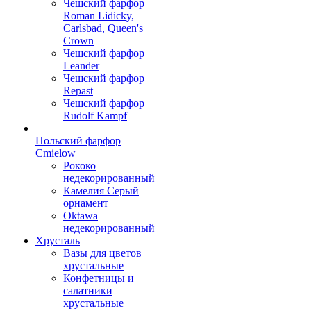
Чешский фарфор
Roman Lidicky,
Carlsbad, Queen's
Crown
Чешский фарфор
Leander
Чешский фарфор
Repast
Чешский фарфор
Rudolf Kampf
Польский фарфор
Сmielow
Рококо
недекорированный
Камелия Серый
орнамент
Oktawa
недекорированный
Хрусталь
Вазы для цветов
хрустальные
Конфетницы и
салатники
хрустальные