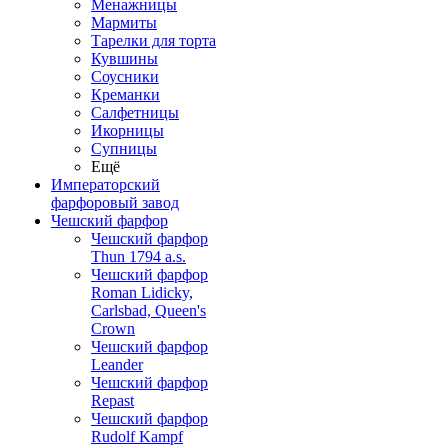
Менажницы
Мармиты
Тарелки для торта
Кувшины
Соусники
Креманки
Салфетницы
Икорницы
Супницы
Ещё
Императорский
фарфоровый завод
Чешский фарфор
Чешский фарфор
Thun 1794 a.s.
Чешский фарфор
Roman Lidicky,
Carlsbad, Queen's
Crown
Чешский фарфор
Leander
Чешский фарфор
Repast
Чешский фарфор
Rudolf Kampf