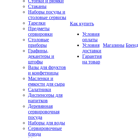
Стопки и рюмки
Стаканы
Наборы посуды и
столовые сервизы
Тарелки
Как купить
Предметы
сервировки
Условия
Столовые
оплаты
приборы
Условия
Магазины
Брен
Графины,
доставки
декантеры и
Гарантия
штофы
на товар
Вазы для фруктов
и конфетницы
Масленки и
емкости для сыра
Салатники
Диспенсеры для
напитков
Деревянная
сервировочная
посуда
Наборы для воды
Сервировочные
блюда