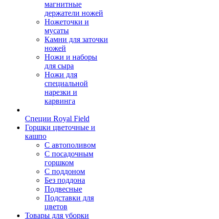
магнитные
держатели ножей
Ножеточки и
мусаты
Камни для заточки
ножей
Ножи и наборы
для сыра
Ножи для
специальной
нарезки и
карвинга
Специи Royal Field
Горшки цветочные и
кашпо
С автополивом
С посадочным
горшком
С поддоном
Без поддона
Подвесные
Подставки для
цветов
Товары для уборки