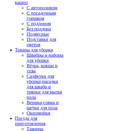
кашпо
С автополивом
С посадочным
горшком
С поддоном
Без поддона
Подвесные
Подставки для
цветов
Товары для уборки
Швабры и наборы
для уборки
Вёдра, ковши и
тазы
Салфетки для
уборки,насадки
для швабр и
тряпки для мытья
пола
Веники,совки и
щетки для пола
Окномойки
Посуда для
приготовления
Тажины