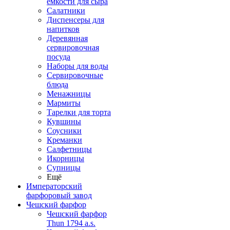
емкости для сыра
Салатники
Диспенсеры для
напитков
Деревянная
сервировочная
посуда
Наборы для воды
Сервировочные
блюда
Менажницы
Мармиты
Тарелки для торта
Кувшины
Соусники
Креманки
Салфетницы
Икорницы
Супницы
Ещё
Императорский
фарфоровый завод
Чешский фарфор
Чешский фарфор
Thun 1794 a.s.