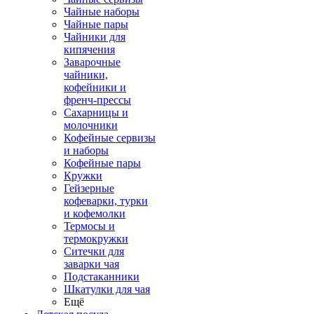
Чайные наборы
Чайные пары
Чайники для
кипячения
Заварочные
чайники,
кофейники и
френч-прессы
Сахарницы и
молочники
Кофейные сервизы
и наборы
Кофейные пары
Кружки
Гейзерные
кофеварки, турки
и кофемолки
Термосы и
термокружки
Ситечки для
заварки чая
Подстаканники
Шкатулки для чая
Ещё