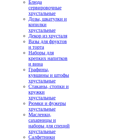
Блюда
сервировочные
хрустальные
Дозы, шкатулки и
копилки
хрустальные
Декор из хрусталя
Вазы для фруктов
и торта
Наборы для
крепких напитков
и вина
Графины,
кувшины и штофы
хрустальные
Стаканы, стопки и
кружки
хрустальные
Рюмки и фужеры
хрустальные
Масленки,
сахарницы и
наборы для специй
хрустальные
Салфетники