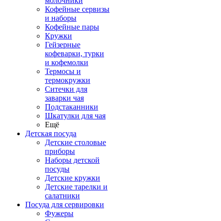
молочники
Кофейные сервизы
и наборы
Кофейные пары
Кружки
Гейзерные
кофеварки, турки
и кофемолки
Термосы и
термокружки
Ситечки для
заварки чая
Подстаканники
Шкатулки для чая
Ещё
Детская посуда
Детские столовые
приборы
Наборы детской
посуды
Детские кружки
Детские тарелки и
салатники
Посуда для сервировки
Фужеры