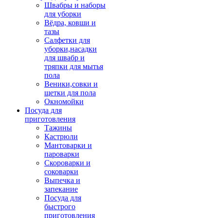
Швабры и наборы
для уборки
Вёдра, ковши и
тазы
Салфетки для
уборки,насадки
для швабр и
тряпки для мытья
пола
Веники,совки и
щетки для пола
Окномойки
Посуда для
приготовления
Тажины
Кастрюли
Мантоварки и
пароварки
Скороварки и
соковарки
Выпечка и
запекание
Посуда для
быстрого
приготовления