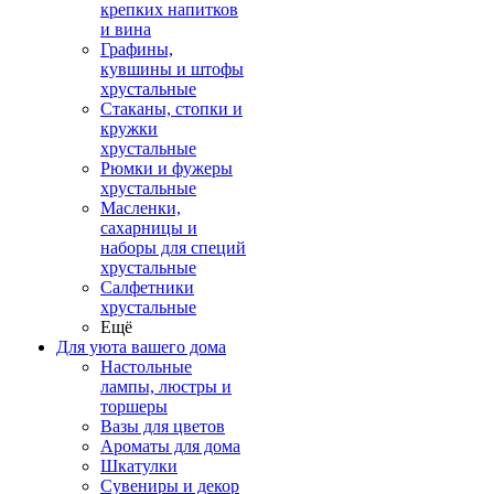
крепких напитков
и вина
Графины,
кувшины и штофы
хрустальные
Стаканы, стопки и
кружки
хрустальные
Рюмки и фужеры
хрустальные
Масленки,
сахарницы и
наборы для специй
хрустальные
Салфетники
хрустальные
Ещё
Для уюта вашего дома
Настольные
лампы, люстры и
торшеры
Вазы для цветов
Ароматы для дома
Шкатулки
Сувениры и декор