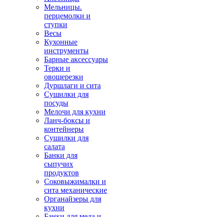
Мельницы.
перцемолки и
ступки
Весы
Кухонные
инструменты
Барные аксессуары
Терки и
овощерезки
Дуршлаги и сита
Сушилки для
посуды
Мелочи для кухни
Ланч-боксы и
контейнеры
Сушилки для
салата
Банки для
сыпучих
продуктов
Соковыжималки и
сита механические
Органайзеры для
кухни
Банки для меда и