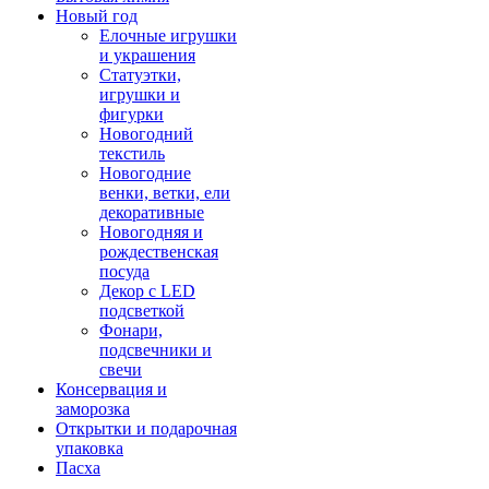
Новый год
Елочные игрушки
и украшения
Статуэтки,
игрушки и
фигурки
Новогодний
текстиль
Новогодние
венки, ветки, ели
декоративные
Новогодняя и
рождественская
посуда
Декор с LED
подсветкой
Фонари,
подсвечники и
свечи
Консервация и
заморозка
Открытки и подарочная
упаковка
Пасха